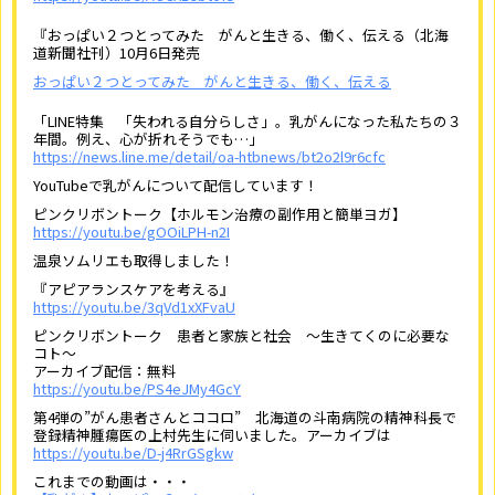
『おっぱい２つとってみた がんと生きる、働く、伝える（北海
道新聞社刊）10月6日発売
おっぱい２つとってみた がんと生きる、働く、伝える
「LINE特集 「失われる自分らしさ」。乳がんになった私たちの３
年間。例え、心が折れそうでも…」
https://news.line.me/detail/oa-htbnews/bt2o2l9r6cfc
YouTubeで乳がんについて配信しています！
ピンクリボントーク【ホルモン治療の副作用と簡単ヨガ】
https://youtu.be/gOOiLPH-n2I
温泉ソムリエも取得しました！
『アピアランスケアを考える』
https://youtu.be/3qVd1xXFvaU
ピンクリボントーク 患者と家族と社会 ～生きてくのに必要な
コト～
アーカイブ配信：無料
https://youtu.be/PS4eJMy4GcY
第4弾の”がん患者さんとココロ” 北海道の斗南病院の精神科長で
登録精神腫瘍医の上村先生に伺いました。アーカイブは
https://youtu.be/D-j4RrGSgkw
これまでの動画は・・・