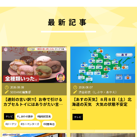
最新記事
2026.08.08
2026.08.07
SODANE編集部
渋谷彩衣（しぶや・あやえ）
【遅刻の言い訳?!】お寺で引ける
【あすの天気】８月８日（土）北
カプセルトイにはありがたい言…
海道の天気 大気の状態不安定
…
テレビ
#しあわせ散歩
#福地妃菜美
テレビ
#ドーナツ
#カーペンターズ
#河野真也