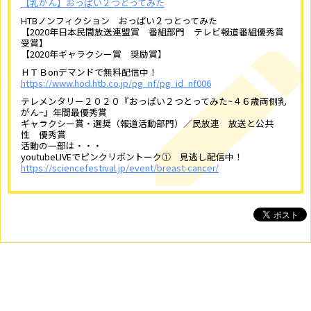
【乳がん】おっぱい２つとってみた
HTBノンフィクション おっぱい２つとってみた
【2020年日本民間放送連盟賞 番組部門 テレビ報道番組優秀賞
受賞】
【2020年ギャラクシー賞 奨励賞】
ＨＴＢonデマンドで無料配信中！
https://www.hod.htb.co.jp/pg_nf/pg_id_nf006
テレメンタリー２０２０『おっぱい２つとってみた~４６歳両側乳
がん~』年間最優秀賞
ギャラクシー賞・選奨（報道活動部門）／民放連 放送と公共
性 優秀賞
活動の一部は・・・
youtubeLIVEでピンクリボントーク① 見逃し配信中！
https://sciencefestival.jp/event/breast-cancer/