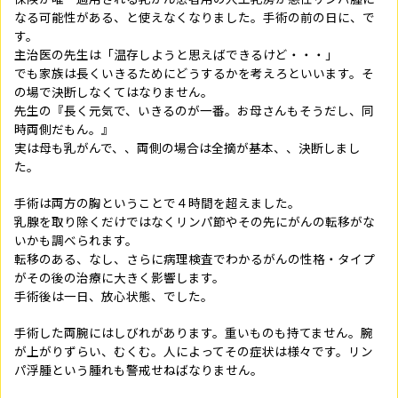
なる可能性がある、と使えなくなりました。手術の前の日に、で
す。
主治医の先生は「温存しようと思えばできるけど・・・」
でも家族は長くいきるためにどうするかを考えろといいます。そ
の場で決断しなくてはなりません。
先生の『長く元気で、いきるのが一番。お母さんもそうだし、同
時両側だもん。』
実は母も乳がんで、、両側の場合は全摘が基本、、決断しまし
た。
手術は両方の胸ということで４時間を超えました。
乳腺を取り除くだけではなくリンパ節やその先にがんの転移がな
いかも調べられます。
転移のある、なし、さらに病理検査でわかるがんの性格・タイプ
がその後の治療に大きく影響します。
手術後は一日、放心状態、でした。
手術した両腕にはしびれがあります。重いものも持てません。腕
が上がりずらい、むくむ。人によってその症状は様々です。リン
パ浮腫という腫れも警戒せねばなりません。