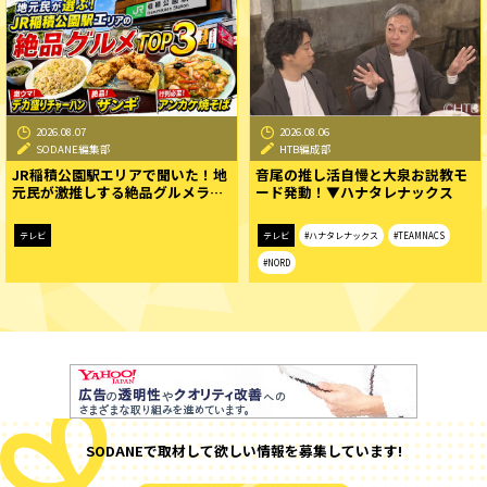
2026.08.07
2026.08.06
SODANE編集部
HTB編成部
JR稲積公園駅エリアで聞いた！地
音尾の推し活自慢と大泉お説教モ
元民が激推しする絶品グルメラ…
ード発動！▼ハナタレナックス
テレビ
テレビ
#ハナタレナックス
#TEAMNACS
#NORD
SODANEで取材して欲しい情報を募集しています!