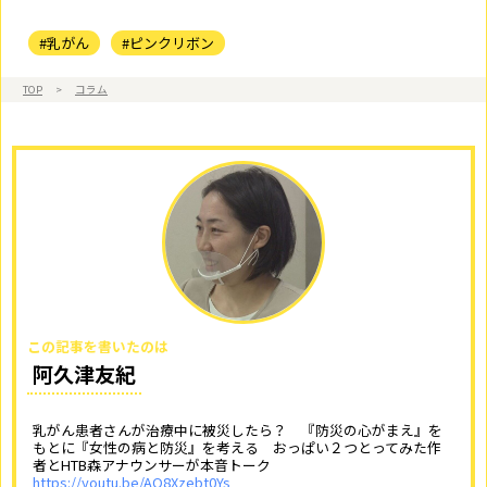
#乳がん
#ピンクリボン
TOP
>
コラム
この記事を書いたのは
阿久津友紀
乳がん患者さんが治療中に被災したら？ 『防災の心がまえ』を
もとに『女性の病と防災』を考える おっぱい２つとってみた作
者とHTB森アナウンサーが本音トーク
https://youtu.be/AO8Xzebt0Ys