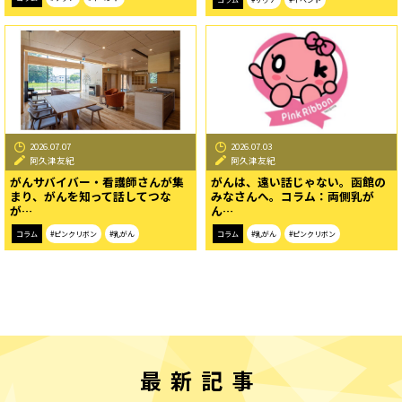
2026.07.07
2026.07.03
阿久津友紀
阿久津友紀
がんサバイバー・看護師さんが集
がんは、遠い話じゃない。函館の
まり、がんを知って話してつな
みなさんへ。コラム：両側乳が
が…
ん…
コラム
#ピンクリボン
#乳がん
コラム
#乳がん
#ピンクリボン
最新記事