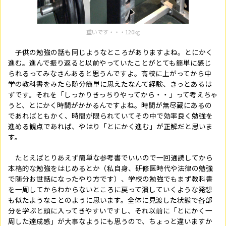
重いです・・・120㎏
子供の勉強の話も同じようなところがありますよね。とにかく
進む。進んで振り返ると以前やっていたことがとても簡単に感じ
られるってみなさんあると思うんですよ。高校に上がってから中
学の教科書をみたら随分簡単に思えたなんて経験、きっとあるは
ずです。それを「しっかりきっちりやってから・・」って考えちゃ
うと、とにかく時間がかかるんですよね。時間が無尽蔵にあるの
であればともかく、時間が限られていてその中で効率良く勉強を
進める観点であれば、やはり「とにかく進む」が正解だと思いま
す。
たとえばとりあえず簡単な参考書でいいので一回通読してから
本格的な勉強をはじめるとか（私自身、研修医時代や法律の勉強
で随分お世話になったやり方です）、学校の勉強でもまず教科書
を一周してからわからないところに戻って潰していくような発想
も似たようなことのように思います。全体に見渡した状態で各部
分を学ぶと頭に入ってきやすいですし、それ以前に「とにかく一
周した達成感」が大事なようにも思うので、ちょっと違いますか