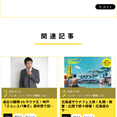
関連記事
2026.07.22
2026.07.09
パンダ・リー（サウナ野郎っす）
パンダ・リー（サウナ野郎っす）
長谷川穂積 VS サウナ王！神戸
北海道サウナフェス旅！札幌・根
「さふぃスパ舞子」周年祭で初…
室・広尾で続々開催！北海道の
サ…
コラム
#サウナ
#イベント
コラム
#サウナ
#イベント