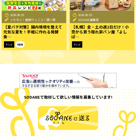
2026.08.05
2026.08.05
イチモニ！健康けっこう！調べ隊
SODANE編集部
【夏バテ対策】腸内環境を整えて
【札幌】金・土の週2日だけ！小
元気な夏を！手軽に作れる発酵
窓から買う隠れ家パン屋「よし
食…
ぱ…
テレビ
#健康
テレビ
SODANEで取材して欲しい情報を募集しています!