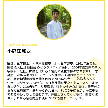
この記事を書いたのは
小野江 和之
医師、医学博士。札幌南高校卒、北大医学部卒。1971年生まれ。
医療法人社団 緑稜会 みどりクリニック医師。 2004年愛知県の某大
学病院へ赴任。医療を取り巻く情勢の変化や様々な体験から一念
発起、2007年北大ロースクールへ進学。子連れ学生であったた
め、修習期間中の資金確保目的で2009年休学して外務省へ入省、
中米ホンジュラスへ赴任。2011年帰国を果たすもロースクールを
自主退学、2020年6月より現職場。道外からみた北海道、業界外か
らみた医療業界、海外からみた日本。視点の多様性がいかに重要
であるかひしひしと感じます。弁護士さん方とともに、医療と法
律にまたがる各種問題解決についても携わっています。