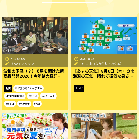
2026.08.05
2026.08.05
『hod』スタッフ
中川未来（なかがわ・みくる）
波乱の予感（？）で幕を開けた新
【あすの天気】8月6日（木）の北
商品開発2026！今年は大泉洋…
海道の天気 晴れて猛烈な暑さ…
動画
おにぎりあたためますか
テレビ
#新商品開発2026
#お弁当
#カフェめし
#大泉洋
#戸次重幸
#hod