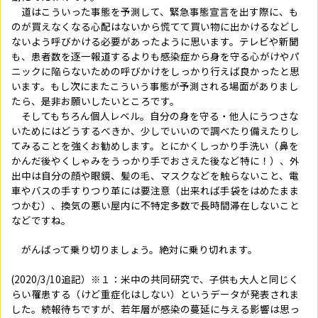
道はこういった事態を予測して、緊急事態宣言を出す際に、も
のが買えなくなる心配はないから慌てて買い物に出かけるなどし
ないよう呼びかける必要があったように思います。テレビや新聞
も、患者数を逐一報道するよりも感染症から身を守る心がけやパ
ニックに陥らないための呼びかけをしっかり行えば良かったと思
います。もし次にまたこういう事態が予測される場面がありまし
たら、是非お願いしたいところです。
そしてもちろん個人レベル。自分の身を守る・他人にうつさな
いためにはどうするべきか、少しでいいので調べたり備えたりし
てみることを強くお勧めします。とにかくしっかり手洗い（鼻を
かんだ後やくしゃみをうっかり手でおさえた後など特に！）、外
出中は自分の顔や眼鏡、髪の毛、マスクなどを触らないこと、電
車やバスの手すりつり革には要注意（出来れば手袋をはめたまま
つかむ）、換気の悪い屋内に不特定多数で長時間滞在しないこと
などですね。
がんばって乗り切りましょう。絶対に乗り切れます。
(2020/3/10追記）※１：米中の共同研究で、子供も大人と同じく
らい罹患する（けど重症化はしない）というデータが発表されま
した。続報待ちですが、若年層が感染の蔓延に与える影響は思っ