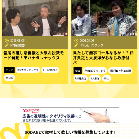
2026.08.06
2026.08.06
HTB編成部
『hod』スタッフ
音尾の推し活自慢と大泉お説教モ
果たして無事ゴールなるか！？鈴
ード発動！▼ハナタレナックス
井貴之と大泉洋がおなじみ原付
バ…
テレビ
#ハナタレナックス
#TEAMNACS
動画
#水曜どうでしょう
#原付日本列島制覇
#NORD
#鈴井貴之
#大泉洋
#hod
SODANEで取材して欲しい情報を募集しています!