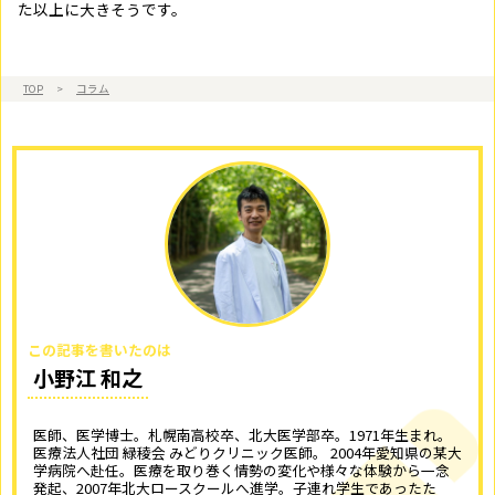
た以上に大きそうです。
TOP
>
コラム
この記事を書いたのは
小野江 和之
医師、医学博士。札幌南高校卒、北大医学部卒。1971年生まれ。
医療法人社団 緑稜会 みどりクリニック医師。 2004年愛知県の某大
学病院へ赴任。医療を取り巻く情勢の変化や様々な体験から一念
発起、2007年北大ロースクールへ進学。子連れ学生であったた