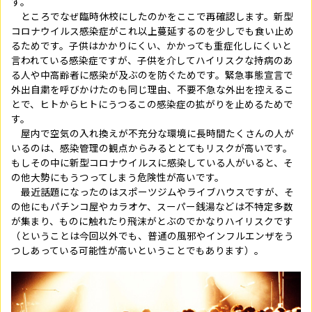
す。
ところでなぜ臨時休校にしたのかをここで再確認します。新型
コロナウイルス感染症がこれ以上蔓延するのを少しでも食い止め
るためです。子供はかかりにくい、かかっても重症化しにくいと
言われている感染症ですが、子供を介してハイリスクな持病のあ
る人や中高齢者に感染が及ぶのを防ぐためです。緊急事態宣言で
外出自粛を呼びかけたのも同じ理由、不要不急な外出を控えるこ
とで、ヒトからヒトにうつるこの感染症の拡がりを止めるためで
す。
屋内で空気の入れ換えが不充分な環境に長時間たくさんの人が
いるのは、感染管理の観点からみるととてもリスクが高いです。
もしその中に新型コロナウイルスに感染している人がいると、そ
の他大勢にもうつってしまう危険性が高いです。
最近話題になったのはスポーツジムやライブハウスですが、そ
の他にもパチンコ屋やカラオケ、スーパー銭湯などは不特定多数
が集まり、ものに触れたり飛沫がとぶのでかなりハイリスクです
（ということは今回以外でも、普通の風邪やインフルエンザをう
つしあっている可能性が高いということでもあります）。