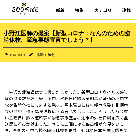
新着
特集
カテゴリ
連載
小野江医師の提案【新型コロナ：なんのための臨
時休校、緊急事態宣言でしょう？】
2020.03.06
小野江 和之
先週の北海道は実に慌ただしかった。新型コロナウイルス感染
症の患者数が増え続ける中、水曜日に鈴木道知事が全道の小中学
校を臨時休校にしますと発表。翌木曜日には札幌市教委も札幌市
立の小中学校を臨時休校にする旨発表しました。そうしたら今度
は金曜日に鈴木道知事が緊急事態宣言、週末の外出自粛を広く全
道民に呼びかけました。さらに土曜には安倍首相が会見をひら
き、全国の小中高校へ臨時休校を要請。もはや日本全国大騒ぎで