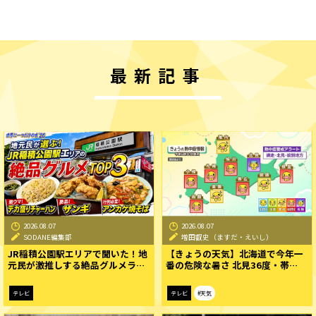
最新記事
2026.08.07
2026.08.07
SODANE編集部
増田叡史（ますだ・えいし）
JR稲積公園駅エリアで聞いた！地
【きょうの天気】北海道で今年一
元民が激推しする絶品グルメラ…
番の危険な暑さ 北見36度・帯…
テレビ
テレビ
#天気