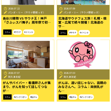
2026.07.22
2026.07.09
パンダ・リー（サウナ野郎っす）
パンダ・リー（サウナ野郎っす）
長谷川穂積 VS サウナ王！神戸
北海道サウナフェス旅！札幌・根
「さふぃスパ舞子」周年祭で初…
室・広尾で続々開催！北海道の
サ…
コラム
#サウナ
#イベント
コラム
#サウナ
#イベント
2026.07.07
2026.07.03
阿久津友紀
阿久津友紀
がんサバイバー・看護師さんが集
がんは、遠い話じゃない。函館の
まり、がんを知って話してつな
みなさんへ。コラム：両側乳が
が…
ん…
コラム
#ピンクリボン
#乳がん
コラム
#乳がん
#ピンクリボン