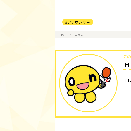
#アナウンサー
TOP
>
コラム
この
H
H