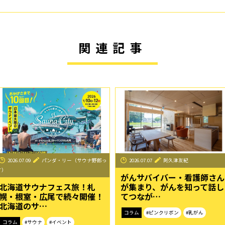
関連記事
2026.07.09
パンダ・リー（サウナ野郎っ
2026.07.07
阿久津友紀
す）
がんサバイバー・看護師さん
北海道サウナフェス旅！札
が集まり、がんを知って話し
幌・根室・広尾で続々開催！
てつなが…
北海道のサ…
コラム
#ピンクリボン
#乳がん
コラム
#サウナ
#イベント