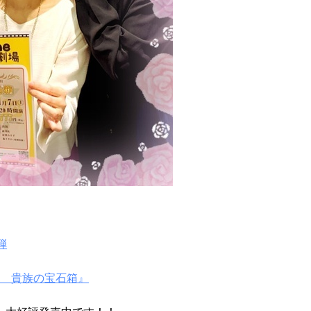
弾
1 貴族の宝石箱』