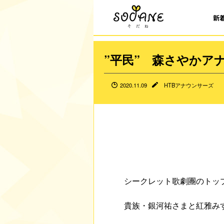
新
”平民” 森さやか
2020.11.09
HTBアナウンサーズ
シークレット歌劇團のトッ
貴族・銀河祐さまと紅雅み