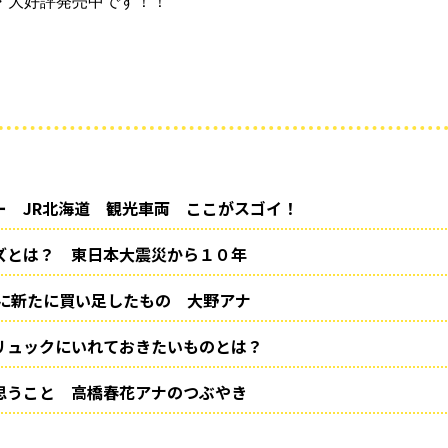
・大好評発売中です！！
ー JR北海道 観光車両 ここがスゴイ！
ズとは？ 東日本大震災から１０年
”に新たに買い足したもの 大野アナ
リュックにいれておきたいものとは？
思うこと 高橋春花アナのつぶやき