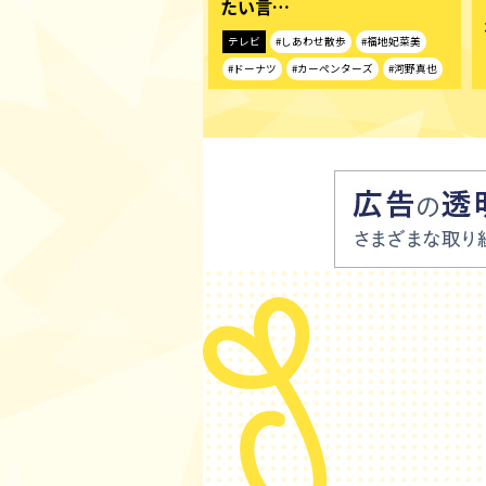
たい言…
テレビ
#しあわせ散歩
#福地妃菜美
#ドーナツ
#カーペンターズ
#河野真也