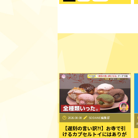
2026.08.08
SODANE編集部
【遅刻の言い訳?!】お寺で引
けるカプセルトイにはありが