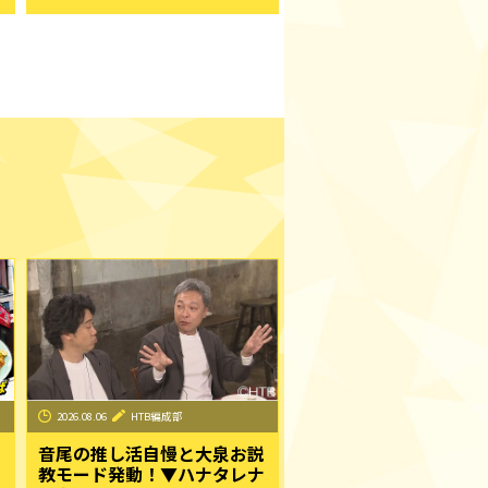
2026.08.06
HTB編成部
音尾の推し活自慢と大泉お説
教モード発動！▼ハナタレナ