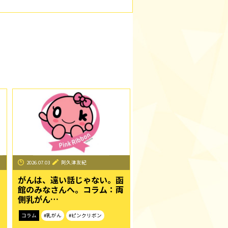
2026.07.03
阿久津友紀
がんは、遠い話じゃない。函
館のみなさんへ。コラム：両
側乳がん…
コラム
#乳がん
#ピンクリボン