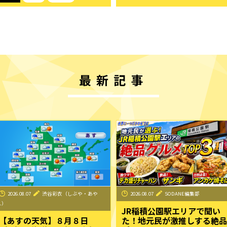
最新記事
2026.08.07
渋谷彩衣（しぶや・あや
2026.08.07
SODANE編集部
え）
JR稲積公園駅エリアで聞い
【あすの天気】８月８日
た！地元民が激推しする絶品