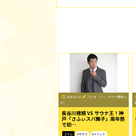
2026.07.22
パンダ・リー（サウナ野郎っ
す）
長谷川穂積 VS サウナ王！神
戸「さふぃスパ舞子」周年祭
で初…
コラム
#サウナ
#イベント