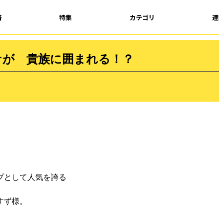
着
特集
カテゴリ
連
アナが 貴族に囲まれる！？
プとして人気を誇る
すず様。