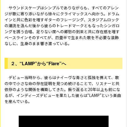
サウンドスケープはシンプルでありながらも、すべてのアレン
ジが歌に寄り添いながら徐々にクライマックスへ向かう。ドラム
インと共に色彩を増すギターのフレージング、スタジアムロック
の潮流を汲んだ後から彼らのトレードマークともなったシンガロ
ングを誘う合唱、足りない席への郷愁の到来と共に存在感を増す
ベースライン――そのすべてが、四畳半で生まれた歌を不必要な装飾
なしに、生身のまま響き渡っている。
２、“
LAMP
”から“
Flare
”へ
デビュー当時から、彼らはナイーヴな青さと孤独を携えて、歌
の中で小さな命の存在証明を見つめ続けることで、リスナーと共
依存のような関係を構築してきた。振り返ると
20
年以上も前にな
るが、インディーズデビューを果たした彼らは“
LAMP
”という楽曲
を産んでいる。