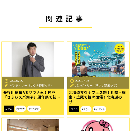
関連記事
2026.07.22
2026.07.09
パンダ・リー（サウナ野郎っす）
パンダ・リー（サウナ野郎っす）
長谷川穂積 VS サウナ王！神戸
北海道サウナフェス旅！札幌・根
「さふぃスパ舞子」周年祭で初…
室・広尾で続々開催！北海道の
サ…
コラム
#サウナ
#イベント
コラム
#サウナ
#イベント