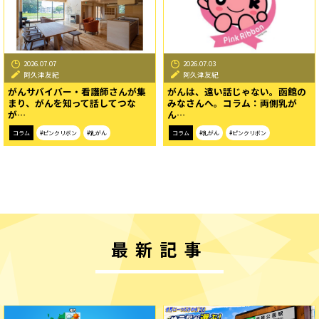
2026.07.07
2026.07.03
阿久津友紀
阿久津友紀
がんサバイバー・看護師さんが集
がんは、遠い話じゃない。函館の
まり、がんを知って話してつな
みなさんへ。コラム：両側乳が
が…
ん…
コラム
#ピンクリボン
#乳がん
コラム
#乳がん
#ピンクリボン
最新記事