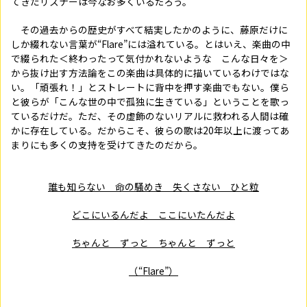
てきたリスナーは今なお多くいるだろう。
その過去からの歴史がすべて結実したかのように、藤原だけに
しか綴れない言葉が“
Flare
”には溢れている。とはいえ、楽曲の中
で綴られた＜終わったって気付かれないような こんな日々を＞
から抜け出す方法論をこの楽曲は具体的に描いているわけではな
い。「頑張れ！」とストレートに背中を押す楽曲でもない。――僕ら
と彼らが「こんな世の中で孤独に生きている」ということを歌っ
ているだけだ。ただ、その虚飾のないリアルに救われる人間は確
かに存在している。だからこそ、彼らの歌は
20
年以上に渡ってあ
まりにも多くの支持を受けてきたのだから。
誰も知らない 命の騒めき 失くさない ひと粒
どこにいるんだよ ここにいたんだよ
ちゃんと ずっと ちゃんと ずっと
（“Flare”）