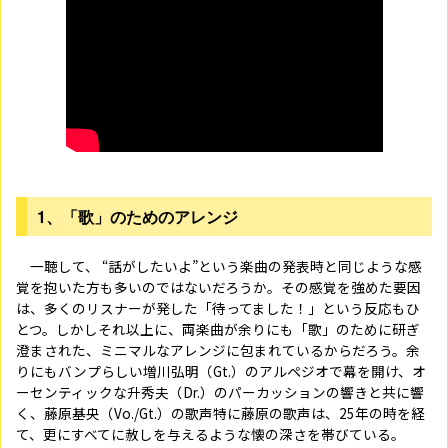
1、
「歌」のためのアレンジ
一聴して、 “話がしたいよ”という楽曲の発表時と同じような感
覚を抱いた方も多いのではないだろうか。その感覚を強めた要因
は、多くのリスナーが発した「待ってました！」という反応もひ
とつ。しかしそれ以上に、両楽曲が余りにも「歌」のために研ぎ
澄まされた、ミニマルなアレンジに包まれているからだろう。余
りにもバンプらしい増川弘明（
Gt.
）のアルペジオで幕を開け、オ
ーセンティックな升秀夫（
Dr.
）のパーカッションの響きと共に響
く、藤原基央（
Vo./Gt.
）の歌声――特に藤原の歌声は、
25
年の時を経
て、更にすべてに赦しを与えるような懐の深さを帯びている。