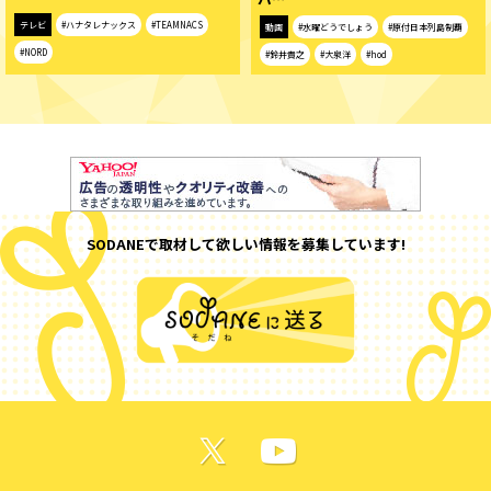
テレビ
#ハナタレナックス
#TEAMNACS
動画
#水曜どうでしょう
#原付日本列島制覇
#NORD
#鈴井貴之
#大泉洋
#hod
SODANEで取材して欲しい情報を募集しています!