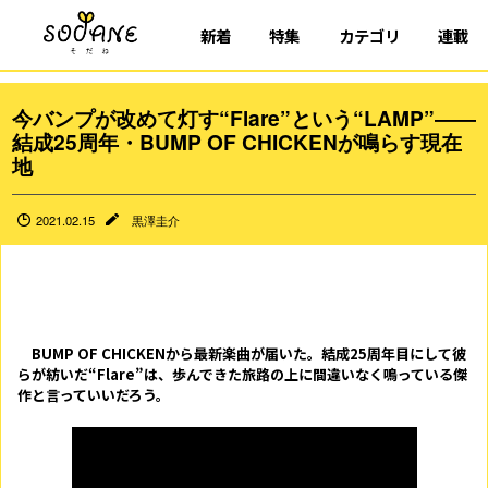
新着
特集
カテゴリ
連載
今バンプが改めて灯す“Flare”という“LAMP”――
結成25周年・BUMP OF CHICKENが鳴らす現在
地
2021.02.15
黒澤圭介
BUMP OF CHICKEN
から最新楽曲が届いた。結成
25
周年目にして彼
らが紡いだ“
Flare
”は、歩んできた旅路の上に間違いなく鳴っている傑
作と言っていいだろう。