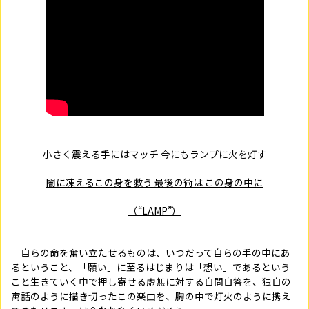
小さく震える手にはマッチ 今にもランプに火を灯す
闇に凍えるこの身を救う 最後の術は この身の中に
（“LAMP”）
自らの命を奮い立たせるものは、いつだって自らの手の中にあ
るということ、「願い」に至るはじまりは「想い」であるという
こと――生きていく中で押し寄せる虚無に対する自問自答を、独自の
寓話のように描き切ったこの楽曲を、胸の中で灯火のように携え