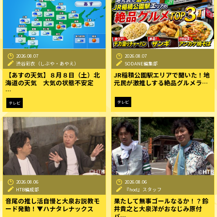
2026.08.07
2026.08.07
渋谷彩衣（しぶや・あやえ）
SODANE編集部
【あすの天気】８月８日（土）北
JR稲積公園駅エリアで聞いた！地
海道の天気 大気の状態不安定
元民が激推しする絶品グルメラ…
…
テレビ
テレビ
2026.08.06
2026.08.06
HTB編成部
『hod』スタッフ
音尾の推し活自慢と大泉お説教モ
果たして無事ゴールなるか！？鈴
ード発動！▼ハナタレナックス
井貴之と大泉洋がおなじみ原付
バ…