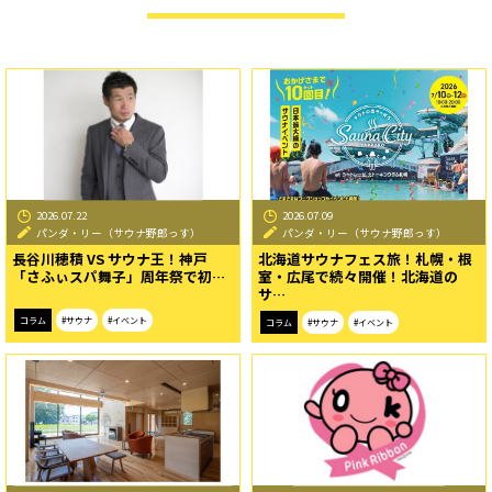
2026.07.22
2026.07.09
パンダ・リー（サウナ野郎っす）
パンダ・リー（サウナ野郎っす）
長谷川穂積 VS サウナ王！神戸
北海道サウナフェス旅！札幌・根
「さふぃスパ舞子」周年祭で初…
室・広尾で続々開催！北海道の
サ…
コラム
#サウナ
#イベント
コラム
#サウナ
#イベント