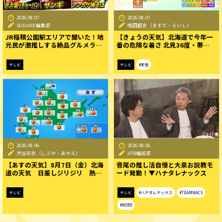
2026.08.07
2026.08.07
SODANE編集部
増田叡史（ますだ・えいし）
JR稲積公園駅エリアで聞いた！地
【きょうの天気】北海道で今年一
元民が激推しする絶品グルメラ…
番の危険な暑さ 北見36度・帯…
テレビ
テレビ
#天気
2026.08.06
2026.08.06
渋谷彩衣（しぶや・あやえ）
HTB編成部
【あすの天気】8月7日（金）北海
音尾の推し活自慢と大泉お説教モ
道の天気 日差しジリジリ 熱…
ード発動！▼ハナタレナックス
テレビ
テレビ
#ハナタレナックス
#TEAMNACS
#NORD