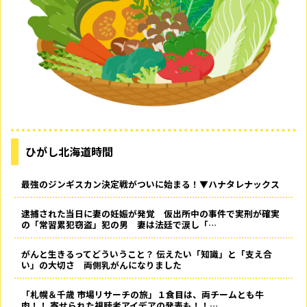
ひがし北海道時間
最強のジンギスカン決定戦がついに始まる！▼ハナタレナックス
逮捕された当日に妻の妊娠が発覚 仮出所中の事件で実刑が確実
の「常習累犯窃盗」犯の男 妻は法廷で涙し「…
がんと生きるってどういうこと？ 伝えたい「知識」と「支え合
い」の大切さ 両側乳がんになりました
「札幌＆千歳 市場リサーチの旅」１食目は、両チームとも牛
肉！！ 寄せられた視聴者アイデアの発表も！！…