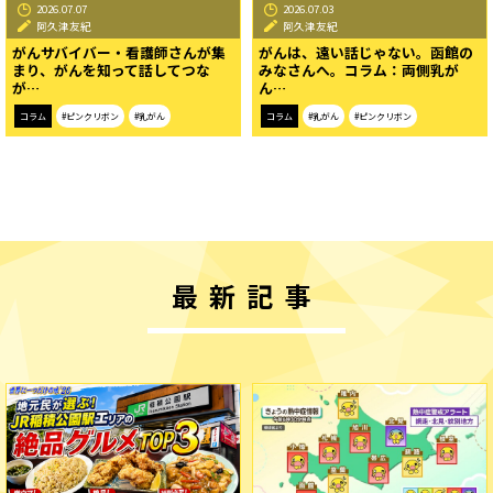
2026.07.07
2026.07.03
阿久津友紀
阿久津友紀
がんサバイバー・看護師さんが集
がんは、遠い話じゃない。函館の
まり、がんを知って話してつな
みなさんへ。コラム：両側乳が
が…
ん…
コラム
#ピンクリボン
#乳がん
コラム
#乳がん
#ピンクリボン
最新記事