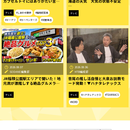
カプセルトイにはありがたい言…
海道の天気 大気の状態不安定
…
テレビ
#しあわせ散歩
#福地妃菜美
テレビ
#ドーナツ
#カーペンターズ
#河野真也
2026.08.07
2026.08.06
SODANE編集部
HTB編成部
JR稲積公園駅エリアで聞いた！地
音尾の推し活自慢と大泉お説教モ
元民が激推しする絶品グルメラ…
ード発動！▼ハナタレナックス
テレビ
テレビ
#ハナタレナックス
#TEAMNACS
#NORD