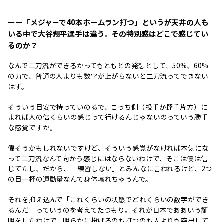
ーー「メジャーで40本ホームラン打つ」というが天井の人も
いる中で大谷翔平選手は違う。その特別感はどこで感じてい
るのか？
なんで二刀流ができるかってもともとの発想として、50%、60%
の力で、普通の人よりも数字が上がらないと二刀流ってできない
はず。
そういう目安で持っていのるで、こっち側（投手か野手片方）に
よれば人の倍くらいの感じって行けるんじゃないのっていう勝手
な感覚ですか。
偉そうかもしれないですけど、そういう感覚がなければ本気にな
って二刀流なんて向かう感じにはならないわけで、そこは僕は信
じてたし、だから、「練習しない」とみんなに言われるけど、2つ
の目一杯の運動量なんて身体壊れちゃうんで。
それを抑え込んで「これくらいの状態でどれくらいの数字ができ
るんだ」っていうのを考えてたつもり。それが日本でああいう証
明をしたわけで、明らかに投げるのも打つのも人よりも突出して