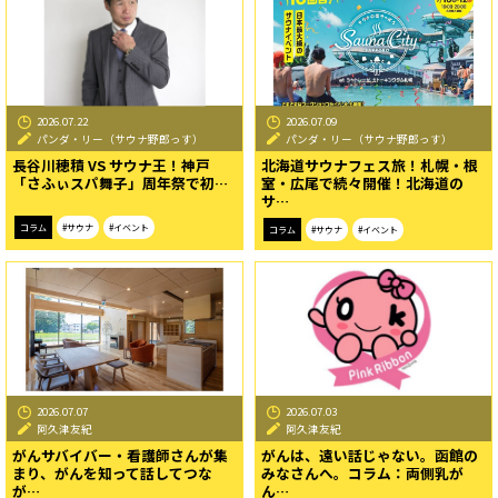
2026.07.22
2026.07.09
パンダ・リー（サウナ野郎っす）
パンダ・リー（サウナ野郎っす）
長谷川穂積 VS サウナ王！神戸
北海道サウナフェス旅！札幌・根
「さふぃスパ舞子」周年祭で初…
室・広尾で続々開催！北海道の
サ…
コラム
#サウナ
#イベント
コラム
#サウナ
#イベント
2026.07.07
2026.07.03
阿久津友紀
阿久津友紀
がんサバイバー・看護師さんが集
がんは、遠い話じゃない。函館の
まり、がんを知って話してつな
みなさんへ。コラム：両側乳が
が…
ん…