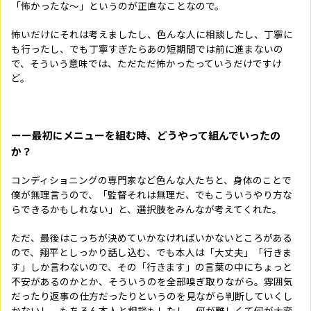
「怖かったな～」というのが正直なことなので。
怖いだけにそれは考えましたし、色んな人に相談したし、丁寧に
も行ったし、でも丁寧すぎたらあの短期間では前に進まないの
で、そういう意味では、ただただ怖かったっていうだけですけ
ど。
ーー最初にメニューを組む時、どうやって組んでいったの
か？
コンディショニングの専門家など色んな人たちと、身体のことで
僕が無理言うので、「監督それは無理だ、でもこういうやり方な
らできるかもしれない」と、選択肢をみんなが考えてくれた。
ただ、最後はこっちが決めていかなければいかないところがある
ので、翔平としっかり話し込む、でも本人は「大丈夫」「行きま
す」しか言わないので、その「行きます」の言葉の中にちょっと
不安があるのかとか、そういうのを全部嗅ぎ取りながら。雰囲気
だったり返事の仕方だったりというのを見ながら判断していくし
かないし、もちろん本人と相談もしたし、何が難しくて何が大変