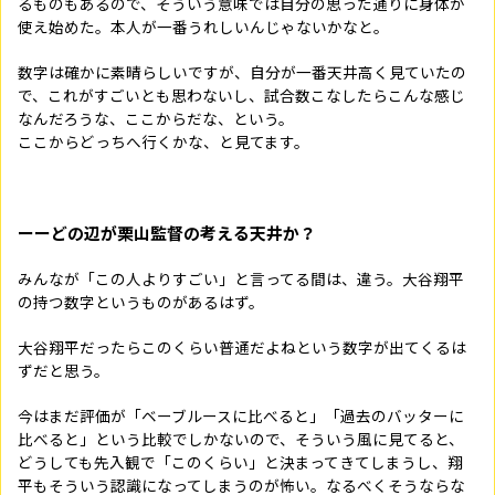
るものもあるので、そういう意味では自分の思った通りに身体が
使え始めた。本人が一番うれしいんじゃないかなと。
数字は確かに素晴らしいですが、自分が一番天井高く見ていたの
で、これがすごいとも思わないし、試合数こなしたらこんな感じ
なんだろうな、ここからだな、という。
ここからどっちへ行くかな、と見てます。
ーーどの辺が栗山監督の考える天井か？
みんなが「この人よりすごい」と言ってる間は、違う。大谷翔平
の持つ数字というものがあるはず。
大谷翔平だったらこのくらい普通だよねという数字が出てくるは
ずだと思う。
今はまだ評価が「ベーブルースに比べると」「過去のバッターに
比べると」という比較でしかないので、そういう風に見てると、
どうしても先入観で「このくらい」と決まってきてしまうし、翔
平もそういう認識になってしまうのが怖い。なるべくそうならな