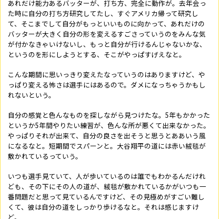
あれだけ能力あるバッターが、打ち方、完全に動作が。去年会っ
た時に自分の打ち方研究してたし、すぐアメリカ帰って研究し
て、そこまでして自分がもっといいものに向かって、あれだけの
バッターが大きく自分の形を変えるすごさっていうのをみんな気
が付かなきゃいけないし、もっと自分が行けるんじゃないかな、
というのを形にしようとする、そこがやっぱすげえなと。
こんな期間に思いっきり変えたなっていうのはありますけど、や
っぱり変える怖さは選手にはあるので。ダメになっちゃうかもし
れないという。
自分の感覚と色んなものを探しながら見つけたな。5年もかかった
というか5年間やりたい練習が、色んな所が悪くて出来なかった。
やっぱりそれが出来て、自分の良さを出そうと思うとああいう風
になるなと。短期間でスパーンと。大谷翔平の道には赤い絨毯が
敷かれているっていう。
いつも選手見ていて、人が歩いているのは誰でもわかるんだけれ
ども、その下にその人の道が、絨毯が敷かれているかがいつも一
番問題だと思って見ているんですけど、その見極めがすごい難し
くて、彼は自分の道をしっかり歩けるなと。それは感じますけ
ど。