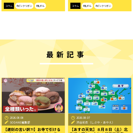
コラム
#ピンクリボン
#乳がん
コラム
#乳がん
#ピンクリボン
最新記事
2026.08.08
2026.08.07
SODANE編集部
渋谷彩衣（しぶや・あやえ）
【遅刻の言い訳?!】お寺で引ける
【あすの天気】８月８日（土）北