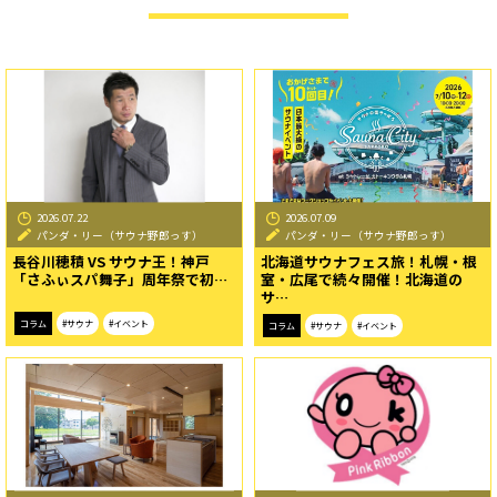
2026.07.22
2026.07.09
パンダ・リー（サウナ野郎っす）
パンダ・リー（サウナ野郎っす）
長谷川穂積 VS サウナ王！神戸
北海道サウナフェス旅！札幌・根
「さふぃスパ舞子」周年祭で初…
室・広尾で続々開催！北海道の
サ…
コラム
#サウナ
#イベント
コラム
#サウナ
#イベント