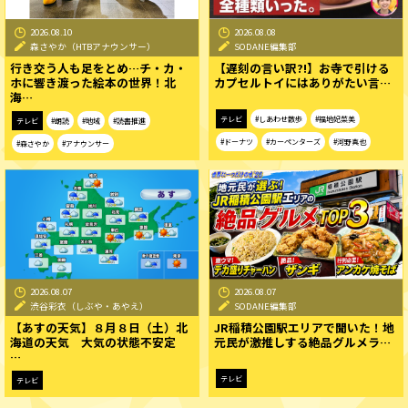
2026.08.10
2026.08.08
森さやか（HTBアナウンサー）
SODANE編集部
行き交う人も足をとめ…チ・カ・
【遅刻の言い訳?!】お寺で引ける
ホに響き渡った絵本の世界！北
カプセルトイにはありがたい言…
海…
テレビ
#しあわせ散歩
#福地妃菜美
テレビ
#朗読
#地域
#読書推進
#ドーナツ
#カーペンターズ
#河野真也
#森さやか
#アナウンサー
2026.08.07
2026.08.07
渋谷彩衣（しぶや・あやえ）
SODANE編集部
【あすの天気】８月８日（土）北
JR稲積公園駅エリアで聞いた！地
海道の天気 大気の状態不安定
元民が激推しする絶品グルメラ…
…
テレビ
テレビ