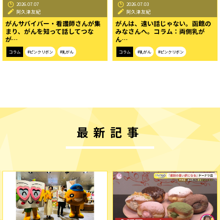
2026.07.07
2026.07.03
阿久津友紀
阿久津友紀
がんサバイバー・看護師さんが集
がんは、遠い話じゃない。函館の
まり、がんを知って話してつな
みなさんへ。コラム：両側乳が
が…
ん…
コラム
#ピンクリボン
#乳がん
コラム
#乳がん
#ピンクリボン
最新記事