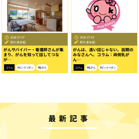
2026.07.07
2026.07.03
阿久津友紀
阿久津友紀
がんサバイバー・看護師さんが集
がんは、遠い話じゃない。函館の
まり、がんを知って話してつな
みなさんへ。コラム：両側乳が
が…
ん…
コラム
#ピンクリボン
#乳がん
コラム
#乳がん
#ピンクリボン
最新記事