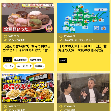
2026.08.08
2026.08.07
SODANE編集部
渋谷彩衣（しぶや・あやえ）
【遅刻の言い訳?!】お寺で引ける
【あすの天気】８月８日（土）北
カプセルトイにはありがたい言…
海道の天気 大気の状態不安定
…
テレビ
#しあわせ散歩
#福地妃菜美
テレビ
#ドーナツ
#カーペンターズ
#河野真也
2026.08.07
2026.08.06
SODANE編集部
HTB編成部