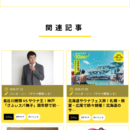
関連記事
2026.07.22
2026.07.09
パンダ・リー（サウナ野郎っす）
パンダ・リー（サウナ野郎っす）
長谷川穂積 VS サウナ王！神戸
北海道サウナフェス旅！札幌・根
「さふぃスパ舞子」周年祭で初…
室・広尾で続々開催！北海道の
サ…
コラム
#サウナ
#イベント
コラム
#サウナ
#イベント