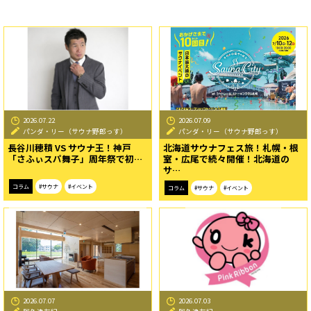
2026.07.22
2026.07.09
パンダ・リー（サウナ野郎っす）
パンダ・リー（サウナ野郎っす）
長谷川穂積 VS サウナ王！神戸
北海道サウナフェス旅！札幌・根
「さふぃスパ舞子」周年祭で初…
室・広尾で続々開催！北海道の
サ…
コラム
#サウナ
#イベント
コラム
#サウナ
#イベント
2026.07.07
2026.07.03