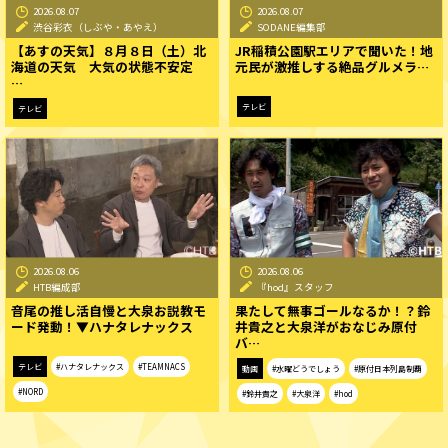
2026.08.07
2026.08.07
渋谷彩衣（しぶや・あやえ）
SODANE編集部
【あすの天気】８月８日（土）北
JR稲積公園駅エリアで聞いた！地
海道の天気 大気の状態不安定
元民が激推しする絶品グルメラ…
…
テレビ
テレビ
2026.08.06
2026.08.06
HTB編成部
『hod』スタッフ
音尾の推し活自慢と大泉お説教モ
果たして無事ゴールなるか！？鈴
ード発動！▼ハナタレナックス
井貴之と大泉洋がおなじみ原付
バ…
テレビ
#ハナタレナックス
#TEAMNACS
動画
#水曜どうでしょう
#原付日本列島制覇
#NORD
#鈴井貴之
#大泉洋
#hod