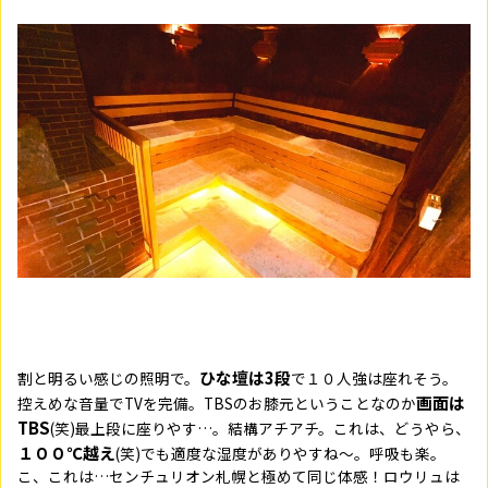
ひな壇は3段
割と明るい感じの照明で。
で１０人強は座れそう。
画面は
控えめな音量で
TV
を完備。
TBS
のお膝元ということなのか
TBS
(
笑
)最上段に座りやす…。結構アチアチ。これは、どうやら、
１００℃越え
(笑)でも適度な湿度がありやすね～。呼吸も楽。
こ、これは…センチュリオン札幌と極めて同じ体感！ロウリュは