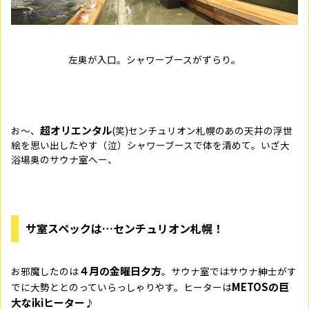
左奥が入口。シャワーブースがずらり。
超オリエンタル
お～、
(笑)センチュリオン札幌のあの天井の浮世
絵を思い出したやす（泣）シャワーブースで体を清めて。いざ大
浴場奥のサウナ室へー、
サ室スペックは…センチュリオン札幌！
４月の金曜日夕方
お邪魔したのは
。サウナ室ではサウナ紳士がす
METOSの巨
でに大勢ととのっていらっしゃりやす。ヒーターは
大なikiヒーター
♪