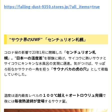
https://falling-dust-9350.stores.jp/?all_items=true
“サウナ界のUWF” 「センチュリオン札幌」
センチュリオン札
コロナ禍の影響で
23
年
1
月に閉館した「
幌
日本一の温度差
」。“
”を御旗に掲げ、サイコウに熱いサウナと
サイコウにキンキンな水風呂の実現に邁進。気がつけば、サっぽ
サウナバカの虎の穴」
ろ街なかサウナの一角を担う「
として君臨
していやした。
１００℃越え＋オートロウリュ完備
温度は道内最高レベルの
で
毎夜熱波師が登場
夜には
するサウナ室。