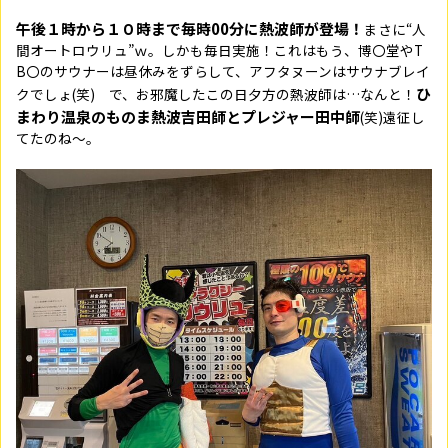
午後１時から１０時まで毎時00分に熱波師が登場！
まさに“人
間オートロウリュ”ｗ。しかも毎日実施！これはもう、博〇堂やT
B〇のサウナーは昼休みをずらして、アフタヌーンはサウナブレイ
ひ
クでしょ(笑) で、お邪魔したこの日夕方の熱波師は…なんと！
まわり温泉のものま熱波吉田師とプレジャー田中師
(
笑
)
遠征し
てたのね～。