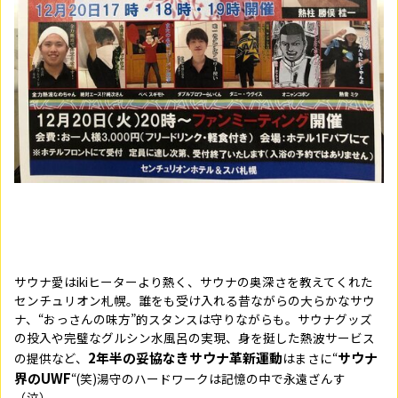
サウナ愛はikiヒーターより熱く、サウナの奥深さを教えてくれた
センチュリオン札幌。誰をも受け入れる昔ながらの大らかなサウ
ナ、“おっさんの味方”的スタンスは守りながらも。サウナグッズ
の投入や完璧なグルシン水風呂の実現、身を挺した熱波サービス
2年半の妥協なきサウナ革新運動
サウナ
の提供など、
はまさに“
界のUWF
“(笑)湯守のハードワークは記憶の中で永遠ざんす
（泣）。