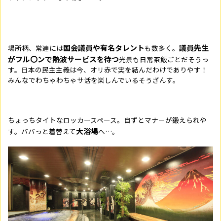
国会議員や有名タレント
議員先生
場所柄、常連には
も数多く。
がフル〇ンで熱波サービスを待つ
光景も日常茶飯ごとだそうっ
す。日本の民主主義は今、オリ赤で実を結んだわけでありやす！
みんなでわちゃわちゃサ活を楽しんでいるそうざんす。
ちょっちタイトなロッカースペース。自ずとマナーが鍛えられや
大浴場
す。パパっと着替えて
へ…。