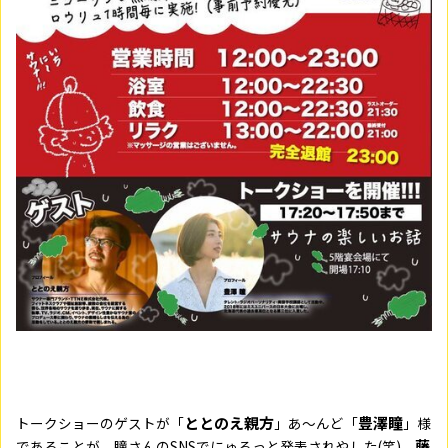
ととのえ親方
豊澤瞳
トークショーのゲストが「
」あ～んど「
」様
藤
であることが、瞳さんのSNSでにゅるっと発表されやした(笑)