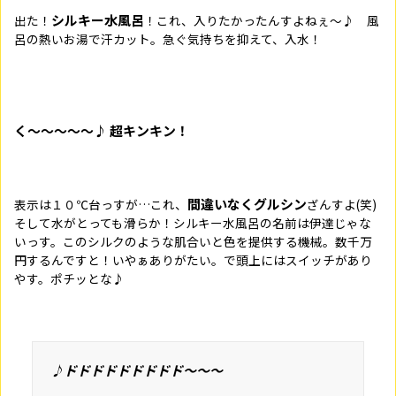
シルキー水風呂
出た！
！これ、入りたかったんすよねぇ～♪ 風
呂の熱いお湯で汗カット。急ぐ気持ちを抑えて、入水！
く～～～～～♪ 超キンキン！
間違いなくグルシン
表示は１０℃台っすが…これ、
ざんすよ
(
笑
)
そして水がとっても滑らか！シルキー水風呂の名前は伊達じゃな
いっす。このシルクのような肌合いと色を提供する機械。数千万
円するんですと！いやぁありがたい。で頭上にはスイッチがあり
やす。ポチッとな♪
♪ドドドドドドドドド～～～