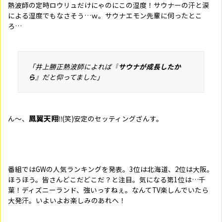
熱波師の定時ロウリュだけにゃのにこの湿度！サウナーの汗と涙
による湿度でもなさそう…ｗ。サウナエモン先輩に伺ったとこ
ろ…
「井上勝正熱波師によれば『
サウナが成長したか
ら
』だと仰ってました」
鳳翼天翔
ん～、
‼(笑)
安定のセッティングざんす。
番組では
GW
の人気ランキングを発表。
3
位は北海道、
2
位は大阪。
ほうほう。皆さんどこだどこだ？と注目。気になる第
1
位は…千
葉！ディズニーランド、強いっすねぇ。なんて
TV
楽しんでいたら
大発汗。いよいよお楽しみのあれへ！