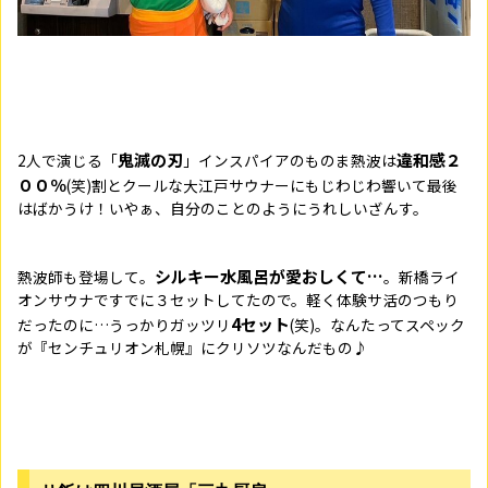
鬼滅の刃
違和感２
2人で演じる「
」インスパイアのものま熱波は
００％
(
笑
)割とクールな大
江戸サウナーにもじわじわ響いて最後
はばかうけ！いやぁ、自分のことのようにうれしいざんす。
シルキー水風呂が愛おしくて…
熱波師も登場して。
。新橋ライ
オンサウナですでに３セットしてたので。軽く体験サ活のつもり
4セット
だったのに…うっかりガッツリ
(笑)。なんたってスペック
が『センチュリオン札幌』にクリソツなんだもの♪