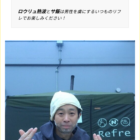
ロウリュ熱波
サ飯
と
は男性を虜にするいつものリフ
レでお楽しみください！