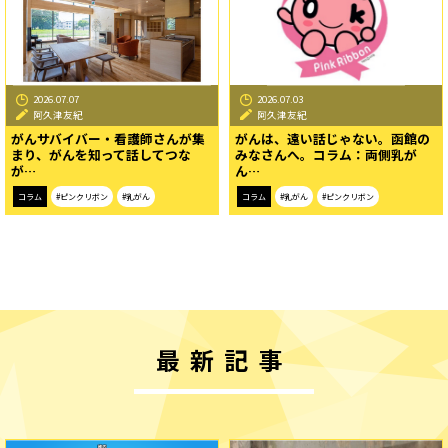
2026.07.07
2026.07.03
阿久津友紀
阿久津友紀
がんサバイバー・看護師さんが集
がんは、遠い話じゃない。函館の
まり、がんを知って話してつな
みなさんへ。コラム：両側乳が
が…
ん…
コラム
#ピンクリボン
#乳がん
コラム
#乳がん
#ピンクリボン
最新記事