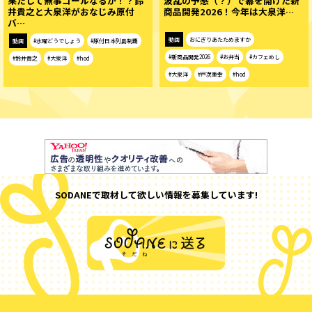
果たして無事ゴールなるか！？鈴
波乱の予感（？）で幕を開けた新
井貴之と大泉洋がおなじみ原付
商品開発2026！今年は大泉洋…
バ…
動画
おにぎりあたためますか
動画
#水曜どうでしょう
#原付日本列島制覇
#新商品開発2026
#お弁当
#カフェめし
#鈴井貴之
#大泉洋
#hod
#大泉洋
#戸次重幸
#hod
SODANEで取材して欲しい情報を募集しています!