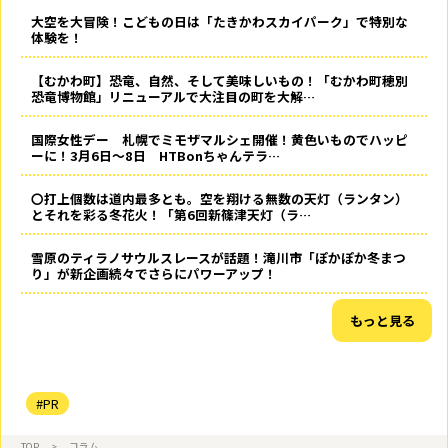
大空を大冒険！こどもの日は「たきかわスカイパーク」で特別な
体験を！
【むかわ町】恐竜、自然、そして美味しいもの！「むかわ町穂別
恐竜博物館」リニューアルで大注目の町を大解…
国際女性デー 札幌でミモザマルシェ開催！黄色いものでハッピ
ーに！3月6日～8日 HTBonちゃんテラ…
〇打上個数は道内最多とも。空を翔ける無数の天灯（ランタン）
とそれを彩る冬花火！「第6回新篠津天灯（ラ…
雪原のティラノサウルスレースが話題！滝川市「ぽかぽか冬まつ
り」が新企画続々でさらにパワーアップ！
もっと見る
#PR
TOP
>
コラム