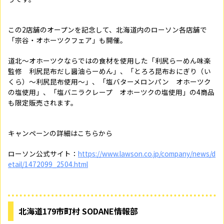
この2店舗のオープンを記念して、北海道内のローソン各店舗で
「宗谷・オホーツクフェア」も開催。
道北～オホーツクならではの食材を使用した「利尻らーめん味楽
監修 利尻昆布だし醤油らーめん」、「とろろ昆布おにぎり（い
くら）～利尻昆布使用～」、「塩バターメロンパン オホーツク
の塩使用」、「塩バニラクレープ オホーツクの塩使用」の4商品
も限定販売されます。
キャンペーンの詳細はこちらから
ローソン公式サイト：
https://www.lawson.co.jp/company/news/d
etail/1472099_2504.html
北海道179市町村 SODANE情報部