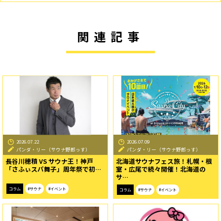
関連記事
2026.07.22
2026.07.09
パンダ・リー（サウナ野郎っす）
パンダ・リー（サウナ野郎っす）
長谷川穂積 VS サウナ王！神戸
北海道サウナフェス旅！札幌・根
「さふぃスパ舞子」周年祭で初…
室・広尾で続々開催！北海道の
サ…
コラム
#サウナ
#イベント
コラム
#サウナ
#イベント