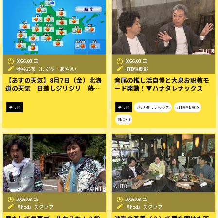
2026.08.06
2026.08.06
渋谷彩衣（しぶや・あやえ）
HTB編成部
【あすの天気】8月7日（金）北海
音尾の推し活自慢と大泉お説教モ
道の天気 日差しジリジリ 熱…
ード発動！▼ハナタレナックス
テレビ
テレビ
#ハナタレナックス
#TEAMNACS
#NORD
2026.08.06
2026.08.05
『hod』スタッフ
『hod』スタッフ