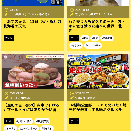
2026.08.10
2026.08.10
中川未来（なかがわ・みくる）
森さやか（HTBアナウンサー）
【あすの天気】11日（火・祝）の
行き交う人も足をとめ…チ・カ・
北海道の天気
ホに響き渡った絵本の世界！北
海…
テレビ
テレビ
#朗読
#地域
#読書推進
#森さやか
#アナウンサー
2026.08.08
2026.08.07
SODANE編集部
SODANE編集部
【遅刻の言い訳?!】お寺で引ける
JR稲積公園駅エリアで聞いた！地
カプセルトイにはありがたい言…
元民が激推しする絶品グルメラ…
テレビ
#しあわせ散歩
#福地妃菜美
テレビ
#ドーナツ
#カーペンターズ
#河野真也