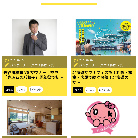
2026.07.22
2026.07.09
パンダ・リー（サウナ野郎っす）
パンダ・リー（サウナ野郎っす）
長谷川穂積 VS サウナ王！神戸
北海道サウナフェス旅！札幌・根
「さふぃスパ舞子」周年祭で初…
室・広尾で続々開催！北海道の
サ…
コラム
#サウナ
#イベント
コラム
#サウナ
#イベント