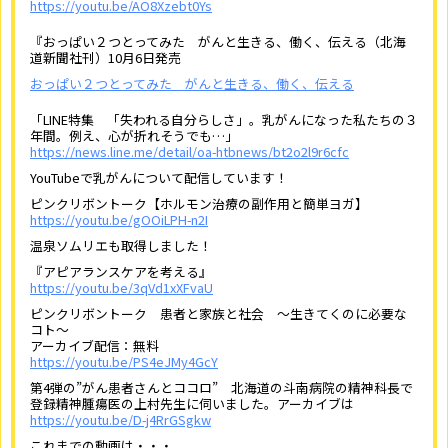
https://youtu.be/AO8Xzebt0Ys
『おっぱい２つとってみた がんと生きる、働く、伝える（北海
道新聞社刊）10月6日発売
おっぱい２つとってみた がんと生きる、働く、伝える
「LINE特集 「失われる自分らしさ」。乳がんになった私たちの３
年間。例え、心が折れそうでも…」
https://news.line.me/detail/oa-htbnews/bt2o2l9r6cfc
YouTubeで乳がんについて配信しています！
ピンクリボントーク【ホルモン治療の副作用と簡単ヨガ】
https://youtu.be/gOOiLPH-n2I
温泉ソムリエも取得しました！
『アピアランスケアを考える』
https://youtu.be/3qVd1xXFvaU
ピンクリボントーク 患者と家族と社会 ～生きてくのに必要な
コト～
アーカイブ配信：無料
https://youtu.be/PS4eJMy4GcY
第4弾の”がん患者さんとココロ” 北海道の斗南病院の精神科長で
登録精神腫瘍医の上村先生に伺いました。アーカイブは
https://youtu.be/D-j4RrGSgkw
これまでの動画は・・・