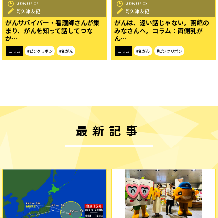
2026.07.07
2026.07.03
阿久津友紀
阿久津友紀
がんサバイバー・看護師さんが集
がんは、遠い話じゃない。函館の
まり、がんを知って話してつな
みなさんへ。コラム：両側乳が
が…
ん…
コラム
#ピンクリボン
#乳がん
コラム
#乳がん
#ピンクリボン
最新記事