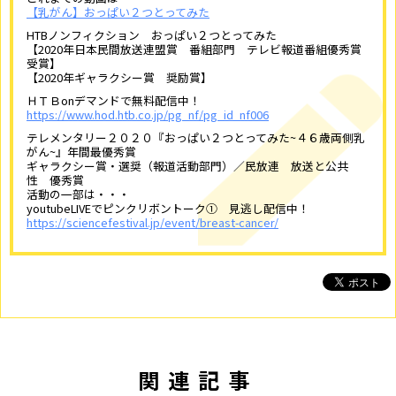
【乳がん】おっぱい２つとってみた
HTBノンフィクション おっぱい２つとってみた
【2020年日本民間放送連盟賞 番組部門 テレビ報道番組優秀賞
受賞】
【2020年ギャラクシー賞 奨励賞】
ＨＴＢonデマンドで無料配信中！
https://www.hod.htb.co.jp/pg_nf/pg_id_nf006
テレメンタリー２０２０『おっぱい２つとってみた~４６歳両側乳
がん~』年間最優秀賞
ギャラクシー賞・選奨（報道活動部門）／民放連 放送と公共
性 優秀賞
活動の一部は・・・
youtubeLIVEでピンクリボントーク① 見逃し配信中！
https://sciencefestival.jp/event/breast-cancer/
関連記事