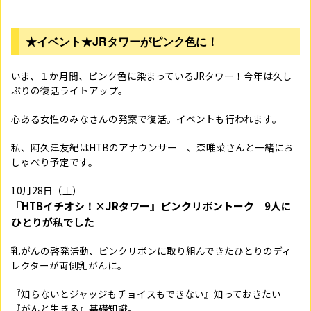
★イベント★JRタワーがピンク色に！
いま、１か月間、ピンク色に染まっているJRタワー！今年は久し
ぶりの復活ライトアップ。
心ある女性のみなさんの発案で復活。イベントも行われます。
私、阿久津友紀はHTBのアナウンサー 、森唯菜さんと一緒にお
しゃべり予定です。
10月28日（土）
『HTBイチオシ！×JRタワー』ピンクリボントーク 9人に
ひとりが私でした
乳がんの啓発活動、ピンクリボンに取り組んできたひとりのディ
レクターが両側乳がんに。
『知らないとジャッジもチョイスもできない』知っておきたい
『がんと生きる』基礎知識。