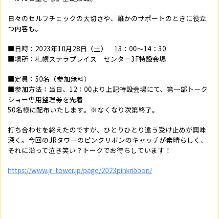
日々のセルフチェックの大切さや、誰かのサポートのときに役立
つ内容も。
■日時：2023年10月28日（土） 13：00～14：30
■場所：札幌ステラプレイス センター3F特設会場
■定員：50名（参加無料）
■参加方法：当日、12：00より上記特設会場にて、第一部トーク
ショー専用整理券を先着
50名様に配布いたします。※なくなり次第終了。
打ち合わせを終えたのですが、ひとりひとり違う受け止めが興味
深く。今回のJRタワーのピンクリボンのキャッチが素晴らしく、
それに沿って泣き笑い？トークでお待ちしています！
h
ttps://www.jr-tower.jp/page/2023pinkribbon/