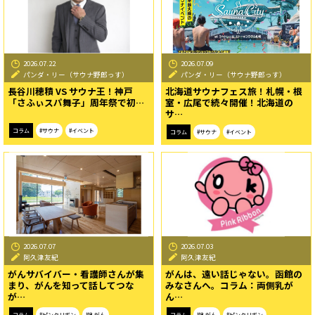
2026.07.22
2026.07.09
パンダ・リー（サウナ野郎っす）
パンダ・リー（サウナ野郎っす）
長谷川穂積 VS サウナ王！神戸
北海道サウナフェス旅！札幌・根
「さふぃスパ舞子」周年祭で初…
室・広尾で続々開催！北海道の
サ…
コラム
#サウナ
#イベント
コラム
#サウナ
#イベント
2026.07.07
2026.07.03
阿久津友紀
阿久津友紀
がんサバイバー・看護師さんが集
がんは、遠い話じゃない。函館の
まり、がんを知って話してつな
みなさんへ。コラム：両側乳が
が…
ん…
コラム
#ピンクリボン
#乳がん
コラム
#乳がん
#ピンクリボン