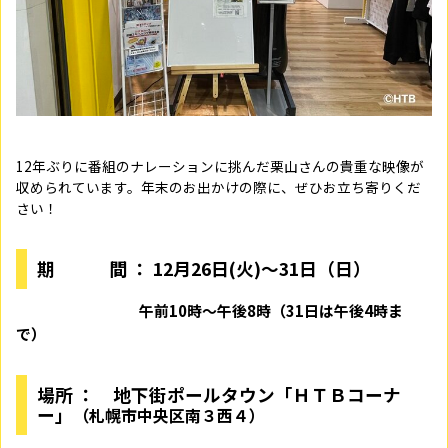
12年ぶりに番組のナレーションに挑んだ栗山さんの貴重な映像が
収められています。年末のお出かけの際に、ぜひお立ち寄りくだ
さい！
期 間
：
12
月
26
日
(
火
)
～
31
日（日）
午前
10
時～午後
8
時（
31
日は午後
4
時ま
で）
場所
： 地下街ポールタウン「ＨＴＢコーナ
ー」
（札幌市中央区南３西４）