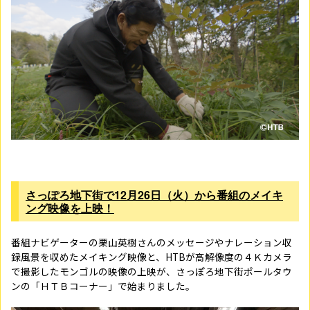
さっぽろ地下街で
12
月
26
日（火）から番組のメイキ
ング映像を上映！
番組ナビゲーターの栗山英樹さんのメッセージやナレーション収
録風景を収めたメイキング映像と、
HTB
が高解像度の４Ｋカメラ
で撮影したモンゴルの映像の上映が、さっぽろ地下街ポールタウ
ンの「ＨＴＢコーナー」で始まりました。