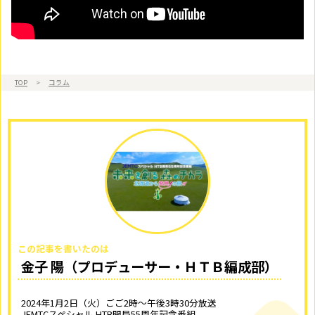
TOP
>
コラム
この記事を書いたのは
金子 陽（プロデューサー・ＨＴＢ編成部）
2024年1月2日（火）ごご2時～午後3時30分放送
JEMTCスペシャル HTB開局55周年記念番組