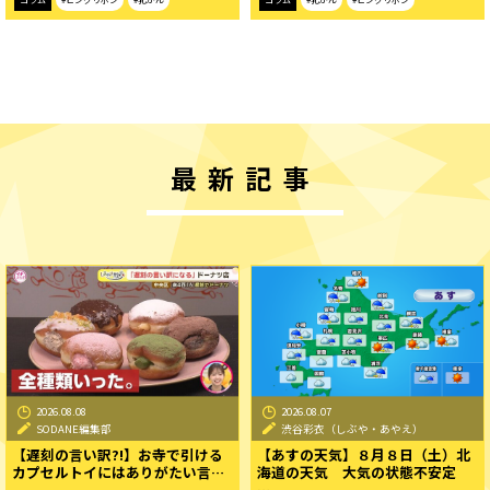
最新記事
2026.08.08
2026.08.07
SODANE編集部
渋谷彩衣（しぶや・あやえ）
【遅刻の言い訳?!】お寺で引ける
【あすの天気】８月８日（土）北
カプセルトイにはありがたい言…
海道の天気 大気の状態不安定
…