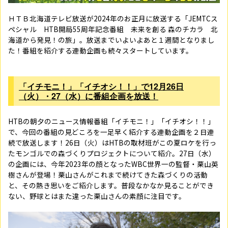
ＨＴＢ北海道テレビ放送が
2024
年のお正月に放送する「
JEMTC
ス
ペシャル
HTB
開局
55
周年記念番組 未来を創る 森のチカラ 北
海道から発見！の旅」。放送までいよいよあと１週間となりまし
た！番組を紹介する連動企画も続々スタートしています。
「イチモニ！」「イチオシ！！」で
12
月
26
日
（火）・
27
（水）に番組企画を放送！
HTBの朝夕のニュース情報番組「イチモニ！」「イチオシ！！」
で、今回の番組の見どころを一足早く紹介する連動企画を２日連
続で放送します！
26
日（火）は
HTB
の取材班がこの夏ロケを行っ
たモンゴルでの森づくりプロジェクトについて紹介。
27
日（水）
の企画には、今年
2023
年の顔となった
WBC
世界一の監督・栗山英
樹さんが登場！栗山さんがこれまで続けてきた森づくりの活動
と、その熱き思いをご紹介します。普段なかなか見ることができ
ない、野球とはまた違った栗山さんの素顔に注目です。