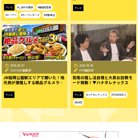
テレビ
#しあわせ散歩
#福地妃菜美
テレビ
#ドーナツ
#カーペンターズ
#河野真也
2026.08.07
2026.08.06
SODANE編集部
HTB編成部
JR稲積公園駅エリアで聞いた！地
音尾の推し活自慢と大泉お説教モ
元民が激推しする絶品グルメラ…
ード発動！▼ハナタレナックス
テレビ
テレビ
#ハナタレナックス
#TEAMNACS
#NORD