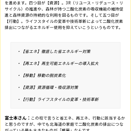
を進めます。四つ目が【資源】。3R（リユース・リデュース・リ
サイクル）の推進や、森林が持つ二酸化炭素の吸収機能の維持促
進と森林資源の持続的な利用を図るものです。そして五つ目が
【行動】。ライフスタイルの変革や技術革新によって二酸化炭素
排出につながるエネルギー使用を抑えていこうというものです。
・【省エネ】徹底した省エネルギー対策
・【再エネ】再生可能エネルギーの導入拡大
・【移動】移動の脱炭素化
・【資源】資源循環・吸収源対策
・【行動】ライフスタイルの変革・技術革新
富士本さん：
この柱で言うと省エネ、再エネ、行動に該当するか
と思うのですが、中でも北海道の家庭で二酸化炭素の排出につな
がっている最も大きなものが「暖房」なんです。