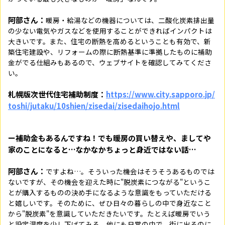
阿部さん：
暖房・給湯などの機器については、二酸化炭素排出量
の少ない電気やガスなどを使用することができればインパクトは
大きいです。また、住宅の断熱を高めるということも有効で、新
築住宅建設や、リフォームの際に断熱基準に準拠したものに補助
金がでる仕組みもあるので、ウェブサイトを確認してみてくださ
い。
札幌版次世代住宅補助制度：
https://www.city.sapporo.jp/
toshi/jutaku/10shien/zisedai/zisedaihojo.html
ー補助金もあるんですね！でも暖房の買い替えや、ましてや
家のことになると…なかなかちょっと身近ではない話…
阿部さん：
ですよね…。そういった機会はそうそうあるものでは
ないですが、その機会を迎えた時に"脱炭素につながる"というこ
とが購入するものの決め手になるような意識をもっていただける
と嬉しいです。そのために、ぜひ日々の暮らしの中で身近なこと
から"脱炭素"を意識していただきたいです。たとえば暖房でいう
と設定温度を少し下げてみる。他にも日常の中で、街に出るのに