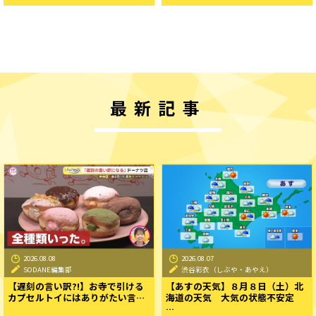
最新記事
2026.08.08
2026.08.07
SODANE編集部
渋谷彩衣（しぶや・あやえ）
【遅刻の言い訳?!】お寺で引ける
【あすの天気】８月８日（土）北
カプセルトイにはありがたい言…
海道の天気 大気の状態不安定
…