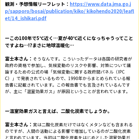
観測・予想情報リーフレット：
https://www.data.jma.go.j
p/sapporo/bosai/publication/kiko/ kikohendo2020/leafl
et/14_ishikari.pdf
ーこの100年で5℃近く…夏が40℃近くになっちゃうってこと
ですよね…!?まさに地球温暖化…
富士本さん：
そうなんです。こういったデータは各国の研究者が
政府の資格で参加し、気候変動のリスクや影響、対策について議
論するための公式の場「気候変動に関する政府間パネル（IPC
C）」で発表されているもので、1990年からまとめられている報
告書に記載されています。この報告書でも言及されているんです
が、主に「温室効果ガス」が原因ということが言われています。
ー温室効果ガスと言えば、二酸化炭素でしょうか。
富士本さん：
実は二酸化炭素だけではなくメタンなども含まれる
のですが、人間の活動による影響で増加しているのが二酸化炭素
と言われています。当初は二酸化炭素をはじめとした温室効果ガ