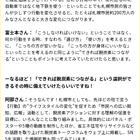
自動車ではなく地下鉄を使う…といったことでも札幌市民の皆さ
んが少しずつ行動を変化させると、たとえば札幌市民約200万人の
みなさんとなると大きな変化につながります。
富士本さん：
「こうしなければいけない」ということではなく、
何か行動をする時、すなわち「選び方」「使い方」を考えるとき
に、「こっちの方が安いかな」「こっちの方が身体にいいかな」
といったことを考えるのと同じように"できれば脱炭素につなが
る"ということもポイントに考えてみていただけたらと思います。
ーなるほど！「できれば脱炭素につながる」という選択がで
きるその時に備えていけたらいいですね！
阿部さん：
そうなんです！札幌市としても、先ほどの柱で言う
【行動】の"ライフスタイルの変化"を促すため「市民への広い周
知、広報」活動として、脱炭素アクションに対する理解の促進を
目標に、いろんなことに取り組みました。具体的にはパネル・ポ
スターや5種の動画を制作したほか、省エネ住宅やリサイクルなど
の話題を取り上げた脱炭素トークコラムをウェブ上に掲載し、SN
Sを活用した情報拡散も図ってみています。