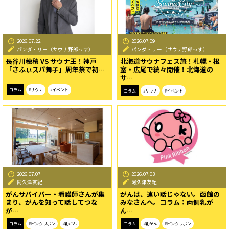
2026.07.22
2026.07.09
パンダ・リー（サウナ野郎っす）
パンダ・リー（サウナ野郎っす）
長谷川穂積 VS サウナ王！神戸
北海道サウナフェス旅！札幌・根
「さふぃスパ舞子」周年祭で初…
室・広尾で続々開催！北海道の
サ…
コラム
#サウナ
#イベント
コラム
#サウナ
#イベント
2026.07.07
2026.07.03
阿久津友紀
阿久津友紀
がんサバイバー・看護師さんが集
がんは、遠い話じゃない。函館の
まり、がんを知って話してつな
みなさんへ。コラム：両側乳が
が…
ん…
コラム
#ピンクリボン
#乳がん
コラム
#乳がん
#ピンクリボン