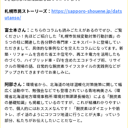
札幌市民ストーリーズ：
https://sapporo-shouene.jp/dats
utanso/
富士本さん：
こちらのコラムも読みごたえがあるのでぜひ、ご覧
ください！先ほどご紹介した「札幌市気候変動対策行動計画」の
５つの柱に関連した各分野の専門家・エキスパートに登場してい
ただきまして、具体的な事例などを交えたコラムになってます。新
築・リフォームを含めた省エネ住宅や、再エネ電力を活用したも
のづくり、ハイブリッド車・EVを含めたエコドライブ術、リサイ
クルの現場の話、日常的な脱炭素ライフスタイルの実践例などが
アップされてきますのでお楽しみに。
阿部さん：
環境省から、北海道の地球温暖化対策施策に関して幅
広く活動中で、勉強会などでも登壇されている青地絢美さん（環
境省北海道地方環境事務所 環境対策課課長補佐）による「脱炭素
の基礎知識」も掲載しているのですが、これが結構わかりやすい
ので、個人的にはおススメなんです！「脱炭素はダイエットや筋
トレ、ポイ活のようにコツコツ地道に行うことが大事」っていう
部分、私たちがお伝えしたいことだなーと。