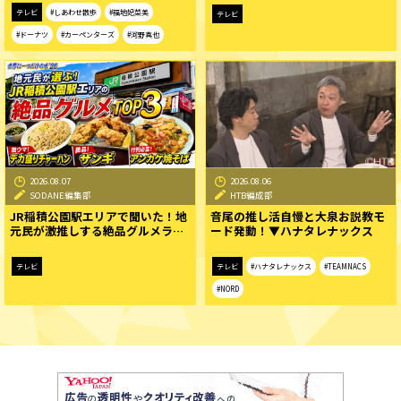
テレビ
#しあわせ散歩
#福地妃菜美
テレビ
#ドーナツ
#カーペンターズ
#河野真也
2026.08.07
2026.08.06
SODANE編集部
HTB編成部
JR稲積公園駅エリアで聞いた！地
音尾の推し活自慢と大泉お説教モ
元民が激推しする絶品グルメラ…
ード発動！▼ハナタレナックス
テレビ
テレビ
#ハナタレナックス
#TEAMNACS
#NORD