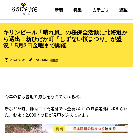
新着
特集
カテゴリ
連載
キリンビール「晴れ風」の桜保全活動に北海道か
ら選出！新ひだか町「しずない桜まつり」が盛
況！5月3日金曜まで開催
2024.05.01
SODANE編集部
今年の春も各地で癒しを与えてくれる桜。
新ひだか町、静内二十間道路では全長7キロの直線道路に植えられ
た、およそ2,000本の桜が見頃を迎えています。