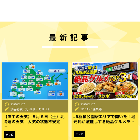
最新記事
2026.08.07
2026.08.07
渋谷彩衣（しぶや・あやえ）
SODANE編集部
【あすの天気】８月８日（土）北
JR稲積公園駅エリアで聞いた！地
海道の天気 大気の状態不安定
元民が激推しする絶品グルメラ…
…
テレビ
テレビ