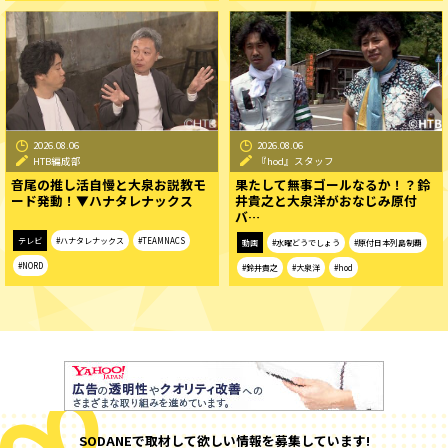
2026.08.06
2026.08.06
HTB編成部
『hod』スタッフ
音尾の推し活自慢と大泉お説教モ
果たして無事ゴールなるか！？鈴
ード発動！▼ハナタレナックス
井貴之と大泉洋がおなじみ原付
バ…
テレビ
#ハナタレナックス
#TEAMNACS
動画
#水曜どうでしょう
#原付日本列島制覇
#NORD
#鈴井貴之
#大泉洋
#hod
SODANEで取材して欲しい情報を募集しています!