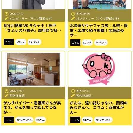
2026.07.22
2026.07.09
パンダ・リー（サウナ野郎っす）
パンダ・リー（サウナ野郎っす）
長谷川穂積 VS サウナ王！神戸
北海道サウナフェス旅！札幌・根
「さふぃスパ舞子」周年祭で初…
室・広尾で続々開催！北海道の
サ…
コラム
#サウナ
#イベント
コラム
#サウナ
#イベント
2026.07.07
2026.07.03
阿久津友紀
阿久津友紀
がんサバイバー・看護師さんが集
がんは、遠い話じゃない。函館の
まり、がんを知って話してつな
みなさんへ。コラム：両側乳が
が…
ん…
コラム
#ピンクリボン
#乳がん
コラム
#乳がん
#ピンクリボン