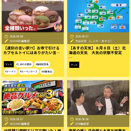
2026.08.08
2026.08.07
SODANE編集部
渋谷彩衣（しぶや・あやえ）
【遅刻の言い訳?!】お寺で引ける
【あすの天気】８月８日（土）北
カプセルトイにはありがたい言…
海道の天気 大気の状態不安定
…
テレビ
#しあわせ散歩
#福地妃菜美
テレビ
#ドーナツ
#カーペンターズ
#河野真也
2026.08.07
2026.08.06
SODANE編集部
HTB編成部
JR稲積公園駅エリアで聞いた！地
音尾の推し活自慢と大泉お説教モ