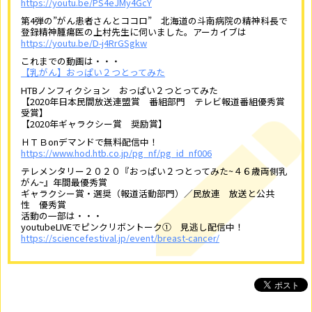
https://youtu.be/PS4eJMy4GcY
第4弾の”がん患者さんとココロ” 北海道の斗南病院の精神科長で
登録精神腫瘍医の上村先生に伺いました。アーカイブは
https://youtu.be/D-j4RrGSgkw
これまでの動画は・・・
【乳がん】おっぱい２つとってみた
HTBノンフィクション おっぱい２つとってみた
【2020年日本民間放送連盟賞 番組部門 テレビ報道番組優秀賞
受賞】
【2020年ギャラクシー賞 奨励賞】
ＨＴＢonデマンドで無料配信中！
https://www.hod.htb.co.jp/pg_nf/pg_id_nf006
テレメンタリー２０２０『おっぱい２つとってみた~４６歳両側乳
がん~』年間最優秀賞
ギャラクシー賞・選奨（報道活動部門）／民放連 放送と公共
性 優秀賞
活動の一部は・・・
youtubeLIVEでピンクリボントーク① 見逃し配信中！
https://sciencefestival.jp/event/breast-cancer/