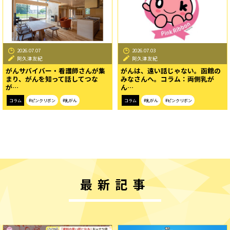
2026.07.07
2026.07.03
阿久津友紀
阿久津友紀
がんサバイバー・看護師さんが集
がんは、遠い話じゃない。函館の
まり、がんを知って話してつな
みなさんへ。コラム：両側乳が
が…
ん…
コラム
#ピンクリボン
#乳がん
コラム
#乳がん
#ピンクリボン
最新記事