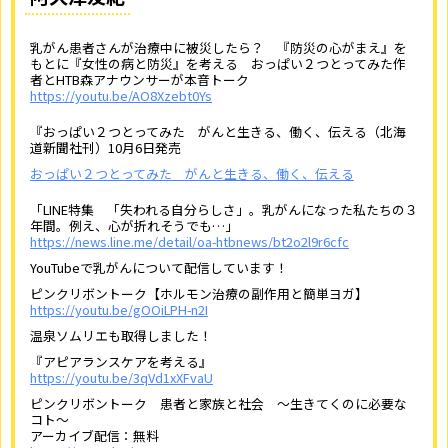
乳がん患者さんが治療中に被災したら？ 『防災の心がまえ』を
もとに『女性の病と防災』を考える おっぱい２つとってみた作
者とHTB森アナウンサーが本音トーク
https://youtu.be/AO8Xzebt0Ys
『おっぱい２つとってみた がんと生きる、働く、伝える（北海
道新聞社刊）10月6日発売
おっぱい２つとってみた がんと生きる、働く、伝える
「LINE特集 「失われる自分らしさ」。乳がんになった私たちの３
年間。例え、心が折れそうでも…」
https://news.line.me/detail/oa-htbnews/bt2o2l9r6cfc
YouTubeで乳がんについて配信しています！
ピンクリボントーク【ホルモン治療の副作用と簡単ヨガ】
https://youtu.be/gOOiLPH-n2I
温泉ソムリエも取得しました！
『アピアランスケアを考える』
https://youtu.be/3qVd1xXFvaU
ピンクリボントーク 患者と家族と社会 ～生きてくのに必要な
コト～
アーカイブ配信：無料