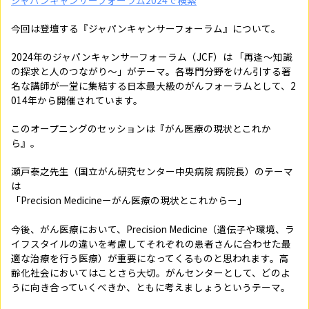
ジャパンキャンサーフォーラム2024で検索
今回は登壇する『ジャパンキャンサーフォーラム』について。
2024年のジャパンキャンサーフォーラム（JCF）は 「再逢～知識
の探求と人のつながり～」がテーマ。
各専門分野をけん引する著
名な講師が一堂に集結する日本最大級のがんフォーラムとして、2
014年から開催されています。
このオープニングのセッションは『がん医療の現状とこれか
ら』。
瀬戸泰之先生（
国立がん研究センター中央病院
病院長）のテーマ
は
「Precision Medicineーがん医療の現状とこれからー」
今後、がん医療において、Precision Medicine（遺伝子や環境、ラ
イフスタイルの違いを考慮してそれぞれの患者さんに合わせた最
適な治療を行う医療）が重要になってくるものと思われます。高
齢化社会においてはことさら大切。がんセンターとして、どのよ
うに向き合っていくべきか、ともに考えましょうというテーマ。