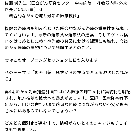
後藤 悌先生（
国立がん研究センター 中央病院 呼吸器内科
外来
医長／CNJ理事）は
「総合的ながん治療と最新の医療技術」
複数の治療法を組み合わせた総合的ながん治療の重要性を解説し
てくださいます。最新の治療薬や治療法の進展、そしてゲノム検
査をはじめとした検査や治療の普及における課題にも触れ、今後
のがん医療の展望について議論するとのこと。
実はこのオープニングセッションに私も入ります。
私のテーマは「患者目線 地方からの視点で考える現状とこれか
ら」
第4期のがん対策推進計画ではがん医療の均てん化に集約化も明記
され、地方格差の拡大への懸念があります。医師・医療従事者不
足から、自分の住む地域で適切な医療につながらない不安が患者
さんにはあるのではないでしょうか？
どんどん個別化が進む中で、情報がないとそのジャッジもチョイ
スもできません。