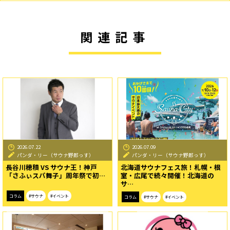
関連記事
2026.07.22
2026.07.09
パンダ・リー（サウナ野郎っす）
パンダ・リー（サウナ野郎っす）
長谷川穂積 VS サウナ王！神戸
北海道サウナフェス旅！札幌・根
「さふぃスパ舞子」周年祭で初…
室・広尾で続々開催！北海道の
サ…
コラム
#サウナ
#イベント
コラム
#サウナ
#イベント