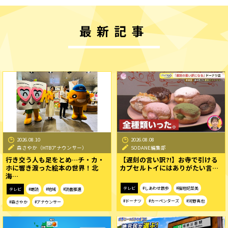
最新記事
2026.08.10
2026.08.08
森さやか（HTBアナウンサー）
SODANE編集部
行き交う人も足をとめ…チ・カ・
【遅刻の言い訳?!】お寺で引ける
ホに響き渡った絵本の世界！北
カプセルトイにはありがたい言…
海…
テレビ
#しあわせ散歩
#福地妃菜美
テレビ
#朗読
#地域
#読書推進
#ドーナツ
#カーペンターズ
#河野真也
#森さやか
#アナウンサー