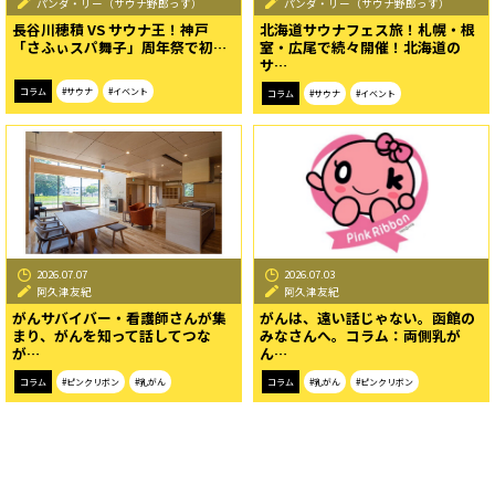
パンダ・リー（サウナ野郎っす）
パンダ・リー（サウナ野郎っす）
長谷川穂積 VS サウナ王！神戸
北海道サウナフェス旅！札幌・根
「さふぃスパ舞子」周年祭で初…
室・広尾で続々開催！北海道の
サ…
コラム
#サウナ
#イベント
コラム
#サウナ
#イベント
2026.07.07
2026.07.03
阿久津友紀
阿久津友紀
がんサバイバー・看護師さんが集
がんは、遠い話じゃない。函館の
まり、がんを知って話してつな
みなさんへ。コラム：両側乳が
が…
ん…
コラム
#ピンクリボン
#乳がん
コラム
#乳がん
#ピンクリボン