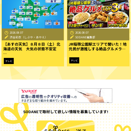
2026.08.07
2026.08.07
渋谷彩衣（しぶや・あやえ）
SODANE編集部
【あすの天気】８月８日（土）北
JR稲積公園駅エリアで聞いた！地
海道の天気 大気の状態不安定
元民が激推しする絶品グルメラ…
…
テレビ
テレビ
SODANEで取材して欲しい情報を募集しています!