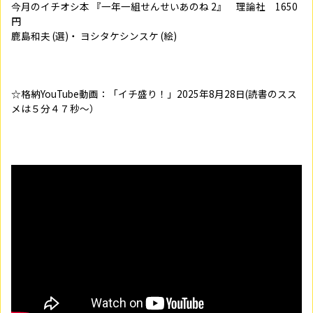
今月のイチオシ本 『一年一組せんせいあのね 2』 理論社 1650
円
鹿島和夫 (選)・ ヨシタケシンスケ (絵)
☆格納YouTube動画：「イチ盛り！」2025年8月28日(読書のスス
メは５分４７秒～）