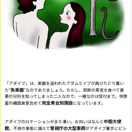
「アダイブ」は、楽園を追われたアダムとイブが再びたどり着い
失楽園
た“
”なのでありましょう。ただし、禁断の果実を食べて善
悪の分別を知ってしまった二人なので、一緒なのは受付まで。休憩
完全男女別施設
室の韓国食堂含めて
になっています。
中国大使
アダイブのロケーションがまた凄い。お向いはなんと
館
警視庁の大型車両
。不測の事態に備えて
がアダイブ裏手にビシ