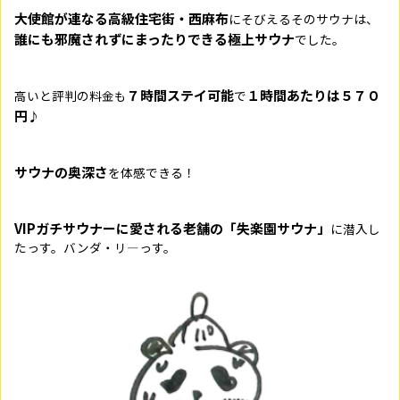
大使館が連なる高級住宅街・西麻布
にそびえるそのサウナは、
誰にも邪魔されずにまったりできる極上サウナ
でした。
７時間ステイ可能
１時間あたりは５７０
高いと評判の料金も
で
円
♪
サウナの奥深さ
を体感できる！
VIPガチサウナーに愛される老舗の「失楽園サウナ」
に潜入し
たっす。バンダ・リ―っす。