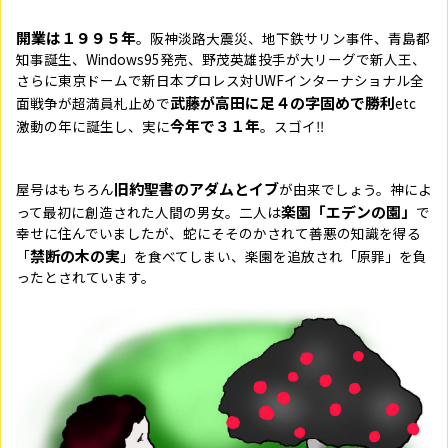
開業は１９９５年
。阪神淡路大震災、地下鉄サリン事件、青島都
知事誕生、Windows95発売、野茂英雄投手が大リーグで新人王、
さらに東京ドームで新日本プロレス対UWFインターナショナル全
武藤が高田に足４の字固めで勝利
面戦争が超満員札止めで
etc
今年で３１年
激動の年に誕生し、実に
。スゴイ‼
旧約聖書のアダムとイブ
屋号はもちろん
が由来でしょう。神によ
楽園「エデンの園」
って最初に創造された人間の男女。二人は
で
幸せに住んでいましたが、蛇にそそのかされて善悪の知識を得る
禁断の木の実
「
」を食べてしまい、楽園を追放され「原罪」を負
ったとされています。