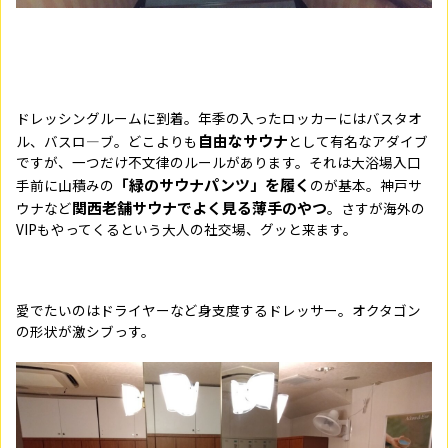
ドレッシングルームに到着。年季の入ったロッカーにはバスタオ
自由なサウナ
ル、バスロ―ブ。どこよりも
として有名なアダイブ
ですが、一つだけ不文律のルールがあります。それは大浴場入口
「緑のサウナパンツ」を履く
手前に山積みの
のが基本。神戸サ
関西老舗サウナでよく見る薄手のやつ
ウナなど
。さすが海外の
VIPもやってくるという大人の社交場、グッと来ます。
愛でたいのはドライヤーなど身支度するドレッサー。オクタゴン
の形状が激シブっす。