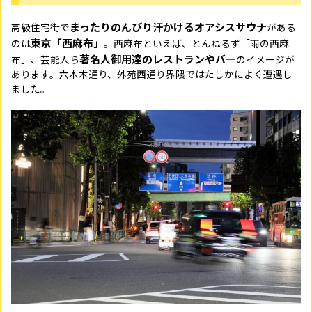
まったりのんびり汗かけるオアシスサウナ
高級住宅街で
がある
東京「西麻布」
のは
。西麻布といえば、とんねるず「雨の西麻
著名人御用達のレストランやバ―
布」、芸能人ら
のイメージが
あります。六本木通り、外苑西通り界隈ではたしかによく遭遇し
ました。