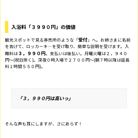
入浴料「３９９０円」の価値
受付
観光スポットで見る券売所のような「
」へ。お姉さまに名前
を告げて、ロッカーキ―を受け取り、簡単な説明を受けます。入
３，９９０円
館料は
。支払いは後払い。月曜火曜は２，９４０
円〜(祝日除く)。深夜０時入場で２７００円〜(朝７時以降は延長
料１時間５５０円)。
「３，９９０円は高いっ」
そんな声も耳にしますが、さにあらず！