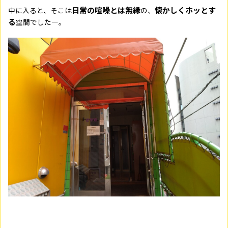
日常の喧噪とは無縁
懐かしくホッとす
中に入ると、そこは
の、
る
空間でした―。