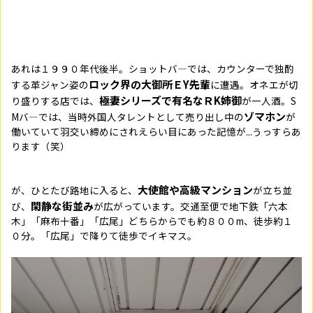
あれは１９９０年代後半。ショットバ―では、カウンターで独酌
ロック界の大御所ＥY先輩
する革ジャン姿の
に遭遇。オネエが切
極妻シリーズで有名なＲK姉御
り盛りする店では、
が一人酒。S
ゾマホン
Mバ―では、当時外国人タレントとして売り出し中の
が
働いていて羽交い締めにされえらい目にあった記憶が...うっすらあ
ります（笑）
大使館や高級マンション
が、ひとたび路地に入ると、
が立ち並
閑静な街並み
び、
が広がっています。交通至便で地下鉄「六本
木」「麻布十番」「広尾」どちらからでも約８００m、徒歩約１
０分。「広尾」で降りて徒歩でイキマス。