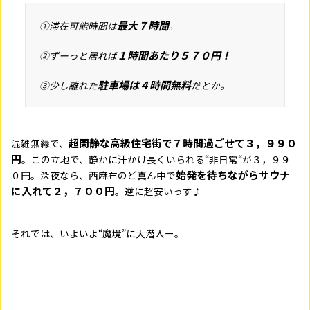
最大７時間
①滞在可能時間は
。
１時間あたり５７０円！
②ずーっと居れば
駐車場は４時間無料
③少し離れた
だとか。
超閑静な高級住宅街で７時間過ごせて３，９９０
混雑無縁で、
円
。この立地で、静かに汗かけ長くいられる“非日常“が３，９９
始発を待ちながらサウナ
０円。深夜なら、西麻布のど真ん中で
に入れて２，７００円
。逆に超安いっす♪
それでは、いよいよ“魔境”に大潜入ー。