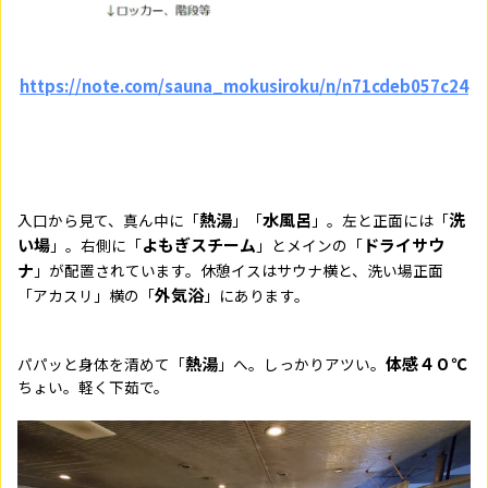
https://note.com/sauna_mokusiroku/n/n71cdeb057c24
熱湯
水風呂
洗
入口から見て、真ん中に「
」「
」。左と正面には「
い場
よもぎスチーム
ドライサウ
」。右側に「
」とメインの「
ナ
」が配置されています。休憩イスはサウナ横と、洗い場正面
外気浴
「アカスリ」横の「
」にあります。
熱湯
体感４０℃
パパッと身体を清めて「
」へ。しっかりアツい。
ちょい。軽く下茹で。