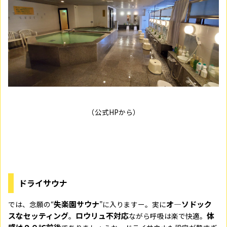
（公式HPから）
ドライサウナ
失楽園サウナ
オ―ソドック
では、念願の“
”に入りますー。実に
スなセッティング
ロウリュ不対応
体
。
ながら呼吸は楽で快適。