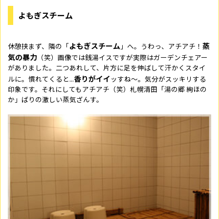
よもぎスチーム
よもぎスチーム
蒸
休憩挟まず、隣の「
」へ。うわっ、アチアチ！
気の暴力
（笑）画像では銭湯イスですが実際はガーデンチェアー
がありました。二つあれして、片方に足を伸ばして汗かくスタイ
香りがイイ
ルに。慣れてくると...
ッすね〜。気分がスッキリする
印象です。それにしてもアチアチ（笑）札幌清田「湯の郷 絢ほの
か」ばりの激しい蒸気ざんす。