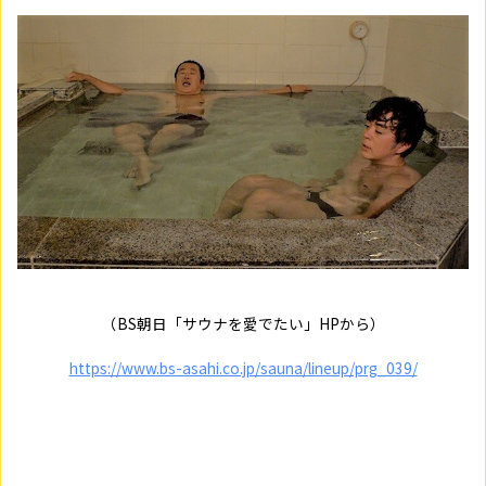
（BS朝日「サウナを愛でたい」HPから）
https://www.bs-asahi.co.jp/sauna/lineup/prg_039/