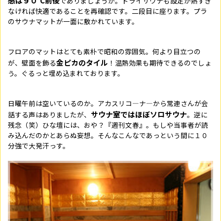
感は９０℃前後
でありましょうか。ドライサウナも設定が熱すぎ
なければ快適であることを再確認です。二段目に座ります。プラ
のサウナマットが一面に敷かれています。
フロアのマットはとても素朴で昭和の雰囲気。何より目立つの
金ピカのタイル
が、壁面を飾る
！温熱効果も期待できるのでしょ
う。ぐるっと埋め込まれております。
日曜午前は空いているのか。アカスリコ―ナ―から常連さんが会
サウナ室ではほぼソロサウナ
話する声はありましたが、
。逆に
残念（笑）ひな壇には、おや？『週刊文春』。もしや当事者が読
み込んだのかとあらぬ妄想。そんなこんなであっという間に１０
分強で大発汗っす。