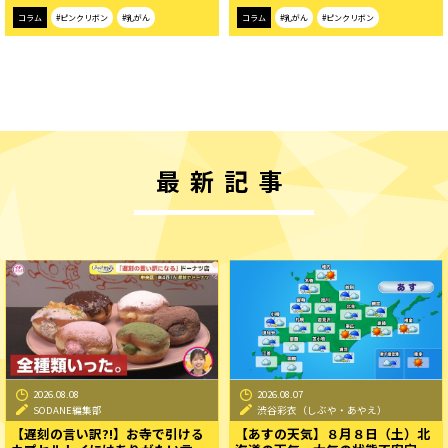
コラム
#ピンクリボン
#乳がん
コラム
#乳がん
#ピンクリボン
最新記事
2026.08.08
2026.08.07
SODANE編集部
渋谷彩衣（しぶや・あやえ）
【遅刻の言い訳?!】お寺で引ける
【あすの天気】８月８日（土）北