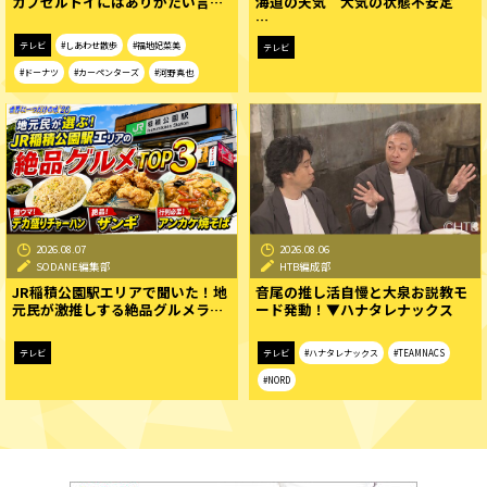
カプセルトイにはありがたい言…
海道の天気 大気の状態不安定
…
テレビ
#しあわせ散歩
#福地妃菜美
テレビ
#ドーナツ
#カーペンターズ
#河野真也
2026.08.07
2026.08.06
SODANE編集部
HTB編成部
JR稲積公園駅エリアで聞いた！地
音尾の推し活自慢と大泉お説教モ
元民が激推しする絶品グルメラ…
ード発動！▼ハナタレナックス
テレビ
テレビ
#ハナタレナックス
#TEAMNACS
#NORD