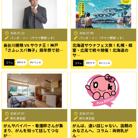
2026.07.22
2026.07.09
パンダ・リー（サウナ野郎っす）
パンダ・リー（サウナ野郎っす）
長谷川穂積 VS サウナ王！神戸
北海道サウナフェス旅！札幌・根
「さふぃスパ舞子」周年祭で初…
室・広尾で続々開催！北海道の
サ…
コラム
#サウナ
#イベント
コラム
#サウナ
#イベント
2026.07.07
2026.07.03
阿久津友紀
阿久津友紀
がんサバイバー・看護師さんが集
がんは、遠い話じゃない。函館の
まり、がんを知って話してつな
みなさんへ。コラム：両側乳が
が…
ん…