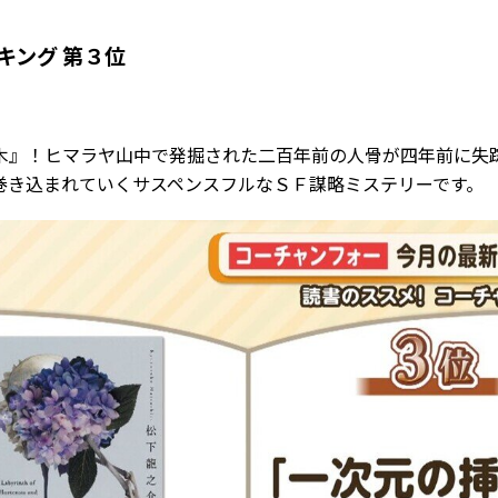
キング 第３位
木』！ヒマラヤ山中で発掘された二百年前の人骨が四年前に失
巻き込まれていくサスペンスフルなＳＦ謀略ミステリーです。