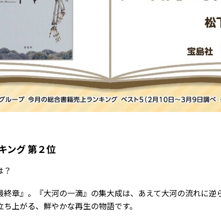
キング 第２位
は？
最終章』。『大河の一滴』の集大成は、あえて大河の流れに逆
立ち上がる、鮮やかな再生の物語です。