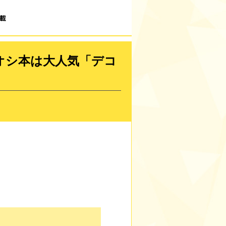
載
オシ本は大人気「デコ