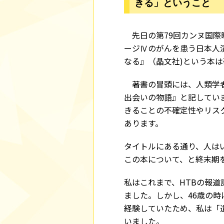
きる」ということ
先日の第79回カンヌ国際
ージⅣのがんを患う日本人
なる』（晶文社)という本
著書の冒頭には、人類学者
出会いの物語』と記してい
きることの不確定性やリス
あります。
タイトルにある通り、人は
この本について、と終末期
私はこれまで、HTBの報
ました。しかし、46歳の
経験していたため、私は「
いました。