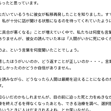
らったと思っています。
ただいているうちに彼女が転移再発したことを知りました。す
、私が十分に話が聞ける状態になるのを待ってくれていたよう
に具合が悪くなる」ことが増えていく中で、私たちは何度も言
ありませんが、彼女の読んでいた本は『人間がいかに死にゆく
のよ、という言葉を何度聞いたことでしょう。
意したほうがいいのか、どう返すことが正しいのか・・・。言
正しかったのかどうか自信がありません。
を読みながら、どうなったら人間は最期を迎えることになるの
す。
和らいだのかもしれませんが、目の前に迫った死と力をぬきな
療を終えざるを得なくなったあとも、できる治療を調べ、選択
ういうときに人はだまされるよね、とか笑いながら。