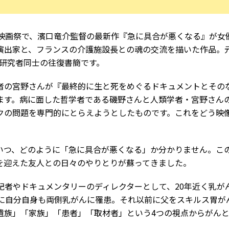
映画祭で、濱口竜介監督の最新作『急に具合が悪くなる』が女
演出家と、フランスの介護施設長との魂の交流を描いた作品。
は研究者同士の往復書簡です。
の宮野さんが『最終的に生と死をめぐるドキュメントとその
ます。病に面した哲学者である磯野さんと人類学者・宮野さん
クの問題を専門的にとらえようとしたものです。これをどう映
いつ、どのように「急に具合が悪くなる」か分かりません。こ
を迎えた友人との日々のやりとりが蘇ってきました。
道記者やドキュメンタリーのディレクターとして、20年近く乳が
時に自分自身も両側乳がんに罹患。それ以前に父をスキルス胃が
遺族」「家族」「患者」「取材者」という4つの視点からがん