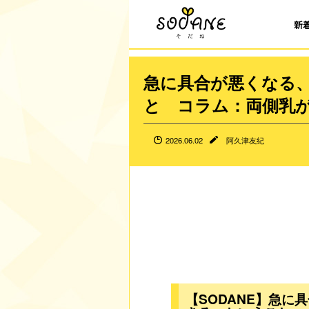
新
急に具合が悪くなる
と コラム：両側乳
2026.06.02
阿久津友紀
【SODANE】急