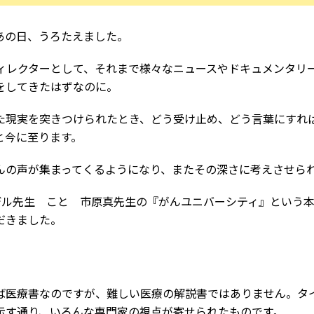
あの日、うろたえました。
ディレクターとして、それまで様々なニュースやドキュメンタリ
をしてきたはずなのに。
た現実を突きつけられたとき、どう受け止め、どう言葉にすれ
と今に至ります。
んの声が集まってくるようになり、またその深さに考えさせら
デル先生 こと 市原真先生の『がんユニバーシティ』という
だきました。
ば医療書なのですが、難しい医療の解説書ではありません。タ
示す通り、いろんな専門家の視点が寄せられたものです。