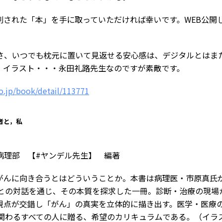
刷された「本」を手に取っていただければ幸いです。WEB公開
さ、いつでも枕元に置いて見返せる安心感は、デジタルとはま
。イラスト・・・永田礼路先生なのですが素敵です。
o.jp/book/detail/113771
者と，私
病理部 【#ヤンデル先生】 編著
がんに向き合うとはどういうことか。本書は病理医・市原真氏
名との対話を通じ、その本質を探求した一冊。診断・治療の現場
視点が交錯し「がん」の真実を立体的に描き出す。医学・医療
に関わるすべての人に贈る、希望のカリキュラムである。（イラ