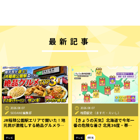
最新記事
2026.08.07
2026.08.07
SODANE編集部
増田叡史（ますだ・えいし）
JR稲積公園駅エリアで聞いた！地
【きょうの天気】北海道で今年一
元民が激推しする絶品グルメラ…
番の危険な暑さ 北見36度・帯…
テレビ
テレビ
#天気