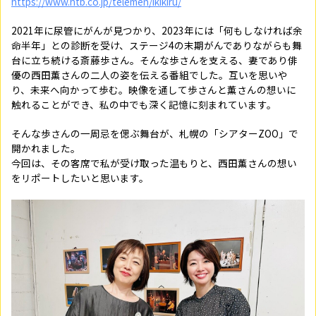
https://www.htb.co.jp/telemen/ikikiru/
2021年に尿管にがんが見つかり、2023年には「何もしなければ余
命半年」との診断を受け、ステージ4の末期がんでありながらも舞
台に立ち続ける斎藤歩さん。そんな歩さんを支える、妻であり俳
優の西田薫さんの二人の姿を伝える番組でした。互いを思いや
り、未来へ向かって歩む。映像を通して歩さんと薫さんの想いに
触れることができ、私の中でも深く記憶に刻まれています。
そんな歩さんの一周忌を偲ぶ舞台が、札幌の「シアターZOO」で
開かれました。
今回は、その客席で私が受け取った温もりと、西田薫さんの想い
をリポートしたいと思います。