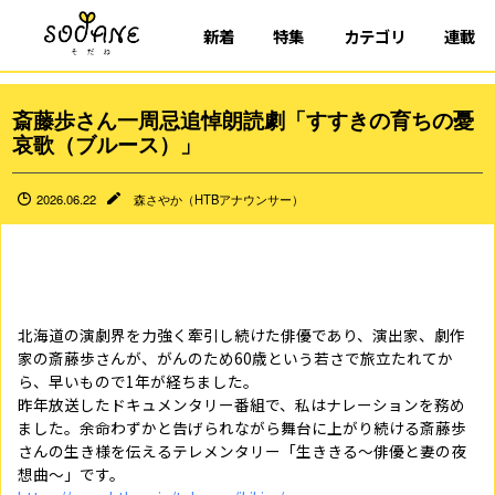
新着
特集
カテゴリ
連載
斎藤歩さん一周忌追悼朗読劇「すすきの育ちの憂
哀歌（ブルース）」
2026.06.22
森さやか（HTBアナウンサー）
北海道の演劇界を力強く牽引し続けた俳優であり、演出家、劇作
家の斎藤歩さんが、がんのため60歳という若さで旅立たれてか
ら、早いもので1年が経ちました。
昨年放送したドキュメンタリー番組で、私はナレーションを務め
ました。余命わずかと告げられながら舞台に上がり続ける斎藤歩
さんの生き様を伝えるテレメンタリー「生ききる～俳優と妻の夜
想曲～」です。