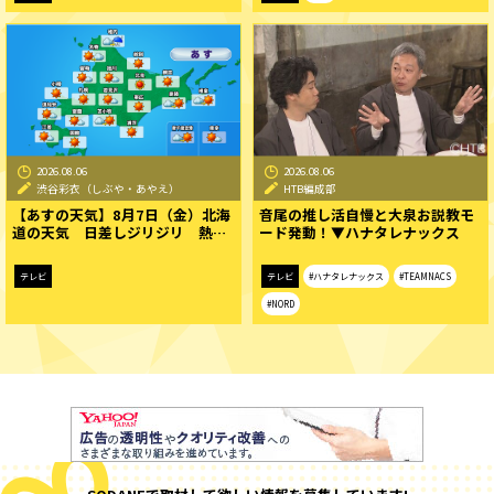
2026.08.06
2026.08.06
渋谷彩衣（しぶや・あやえ）
HTB編成部
【あすの天気】8月7日（金）北海
音尾の推し活自慢と大泉お説教モ
道の天気 日差しジリジリ 熱…
ード発動！▼ハナタレナックス
テレビ
テレビ
#ハナタレナックス
#TEAMNACS
#NORD