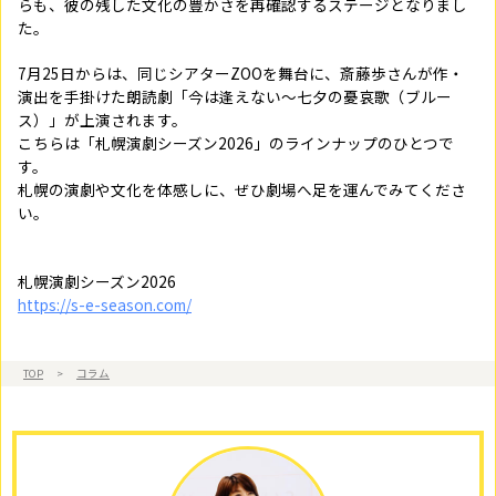
らも、彼の残した文化の豊かさを再確認するステージとなりまし
た。
7月25日からは、同じシアターZOOを舞台に、斎藤歩さんが作・
演出を手掛けた朗読劇「今は逢えない～七夕の憂哀歌（ブルー
ス）」が上演されます。
こちらは「札幌演劇シーズン2026」のラインナップのひとつで
す。
札幌の演劇や文化を体感しに、ぜひ劇場へ足を運んでみてくださ
い。
札幌演劇シーズン2026
https://s-e-season.com/
TOP
>
コラム