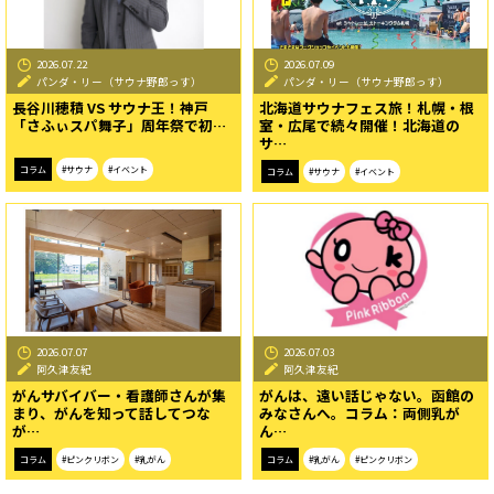
2026.07.22
2026.07.09
パンダ・リー（サウナ野郎っす）
パンダ・リー（サウナ野郎っす）
長谷川穂積 VS サウナ王！神戸
北海道サウナフェス旅！札幌・根
「さふぃスパ舞子」周年祭で初…
室・広尾で続々開催！北海道の
サ…
コラム
#サウナ
#イベント
コラム
#サウナ
#イベント
2026.07.07
2026.07.03
阿久津友紀
阿久津友紀
がんサバイバー・看護師さんが集
がんは、遠い話じゃない。函館の
まり、がんを知って話してつな
みなさんへ。コラム：両側乳が
が…
ん…
コラム
#ピンクリボン
#乳がん
コラム
#乳がん
#ピンクリボン