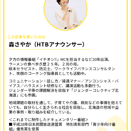
この記事を書いたのは
森さやか（HTBアナウンサー）
夕方の情報番組「イチオシ‼」MCを担当するなど20年出演。
ラーメンの食べ歩き歴２５年。２児の母。
絵本セラピスト、防災士、ワークライフバランスコンサルタン
ト、笑顔のコーチング指導員としても活動中。
コミュニケーション・話し方／接遇マナー／アンコンシャス・バ
イアス／ハラスメント研修など、講演活動も多数行う。
ジェンダー平等の課題解決を目指す「ジェンダーコレクティブ北
海道」にも参画。
地域課題の取材を通して、子育てや介護、病気などの事情を抱えて
いても、自分らしく生きられる社会を目指し、北海道の地域や企
業の事例・取り組みを紹介している。
＜これまでに制作したドキュメンタリー番組＞
■平成28年日本民間放送連盟賞 特別表彰部門「青少年向け番
組」優秀賞を受賞