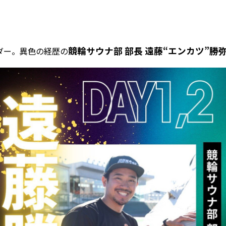
競輪サウナ部 部長
遠藤“エンカツ”勝
ダー。異色の経歴の