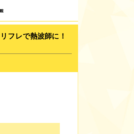
載
ーリフレで熱波師に！