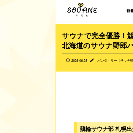
新
サウナで完全優勝！競
北海道のサウナ野郎パ
2026.06.28
パンダ・リー（サウナ
競輪サウナ部 札幌