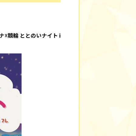
ナ☓競輪 ととのいナイト i