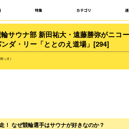
着
特集
カテゴリ
連
輪サウナ部 新田祐大・遠藤勝弥がニコ
ンダ・リー「ととのえ道場」[294]
野郎っす）
出走！ なぜ競輪選手はサウナが好きなのか？