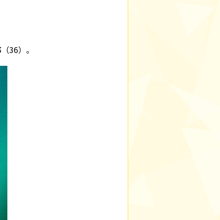
弥
（36）。