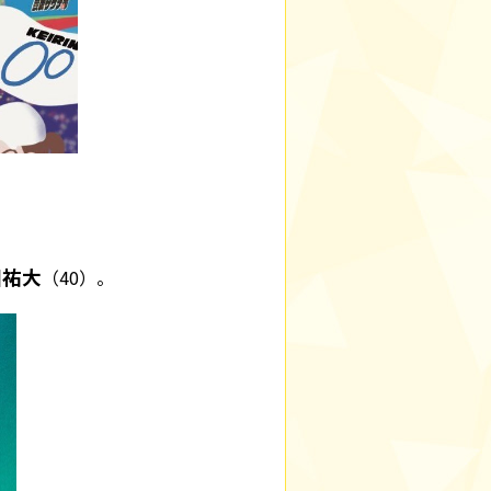
田祐大
（40）。