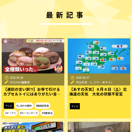
最新記事
2026.08.08
2026.08.07
SODANE編集部
渋谷彩衣（しぶや・あやえ）
【遅刻の言い訳?!】お寺で引ける
【あすの天気】８月８日（土）北
カプセルトイにはありがたい言…
海道の天気 大気の状態不安定
…
テレビ
#しあわせ散歩
#福地妃菜美
テレビ
#ドーナツ
#カーペンターズ
#河野真也