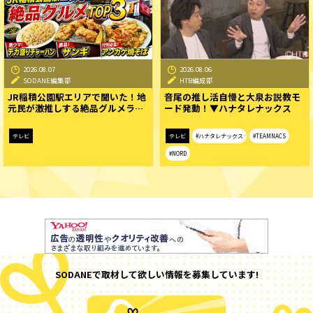
2026.08.07
2026.08.06
SODANE編集部
HTB編成部
JR稲積公園駅エリアで聞いた！地
音尾の推し活自慢と大泉お説教モ
元民が激推しする絶品グルメラ…
ード発動！▼ハナタレナックス
テレビ
テレビ
#ハナタレナックス
#TEAMNACS
#NORD
SODANEで取材して欲しい情報を募集しています!