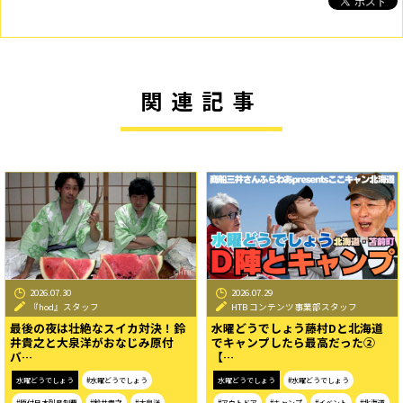
関連記事
2026.07.30
2026.07.29
『hod』スタッフ
HTB コンテンツ事業部スタッフ
最後の夜は壮絶なスイカ対決！鈴
水曜どうでしょう藤村Dと北海道
井貴之と大泉洋がおなじみ原付
でキャンプしたら最高だった②
バ…
【…
水曜どうでしょう
#水曜どうでしょう
水曜どうでしょう
#水曜どうでしょう
#原付日本列島制覇
#鈴井貴之
#大泉洋
#アウトドア
#キャンプ
#イベント
#北海道