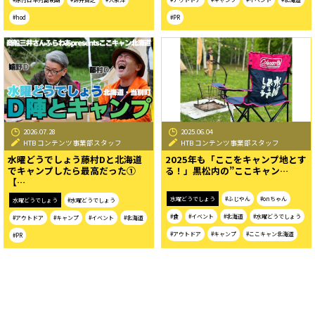
#hod
#PR
2026.07.28
2025.06.04
HTB コンテンツ事業部スタッフ
HTB コンテンツ事業部スタッフ
水曜どうでしょう藤村Dと北海道
2025年も「ここをキャンプ地とす
でキャンプしたら最高だった①
る！」黒松内の”ここキャン…
【…
水曜どうでしょう
#ふじやん
#onちゃん
水曜どうでしょう
#水曜どうでしょう
#食
#イベント
#北海道
#水曜どうでしょう
#アウトドア
#キャンプ
#イベント
#北海道
#アウトドア
#キャンプ
#ここキャン北海道
#PR