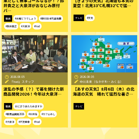
果たして無事ゴールなるか！？鈴
【きょうの天気】北海道も本気の
井貴之と大泉洋がおなじみ原付
夏空！北見33℃札幌32℃で猛…
バ…
テレビ
#天気
動画
#水曜どうでしょう
#原付日本列島制覇
#鈴井貴之
#大泉洋
#hod
2026.08.05
2026.08.05
『hod』スタッフ
中川未来（なかがわ・みくる）
波乱の予感（？）で幕を開けた新
【あすの天気】8月6日（木）の北
商品開発2026！今年は大泉洋…
海道の天気 晴れて猛烈な暑さ…
動画
おにぎりあたためますか
テレビ
#新商品開発2026
#お弁当
#カフェめし
#大泉洋
#戸次重幸
#hod