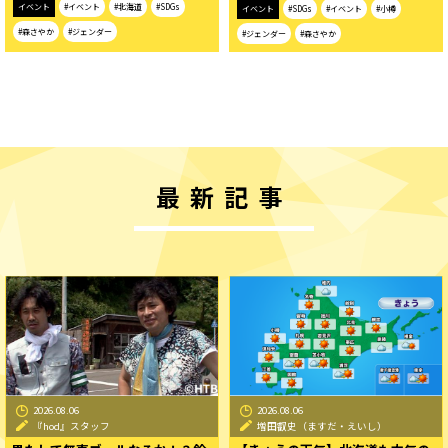
イベント
#イベント
#北海道
#SDGs
イベント
#SDGs
#イベント
#小樽
#森さやか
#ジェンダー
#ジェンダー
#森さやか
最新記事
2026.08.06
2026.08.06
『hod』スタッフ
増田叡史（ますだ・えいし）