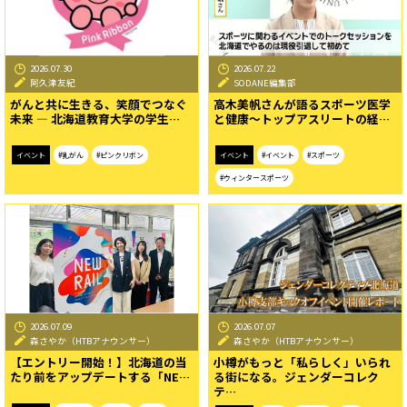
2026.07.30
2026.07.22
阿久津友紀
SODANE編集部
がんと共に生きる、笑顔でつなぐ
高木美帆さんが語るスポーツ医学
未来 ― 北海道教育大学の学生…
と健康〜トップアスリートの経…
イベント
#乳がん
#ピンクリボン
イベント
#イベント
#スポーツ
#ウィンタースポーツ
2026.07.09
2026.07.07
森さやか（HTBアナウンサー）
森さやか（HTBアナウンサー）
【エントリー開始！】北海道の当
小樽がもっと「私らしく」いられ
たり前をアップデートする「NE…
る街になる。ジェンダーコレク
テ…