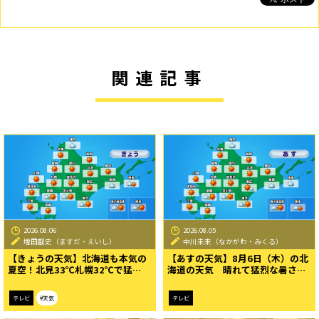
関連記事
2026.08.06
2026.08.05
増田叡史（ますだ・えいし）
中川未来（なかがわ・みくる）
【きょうの天気】北海道も本気の
【あすの天気】8月6日（木）の北
夏空！北見33℃札幌32℃で猛…
海道の天気 晴れて猛烈な暑さ…
テレビ
#天気
テレビ