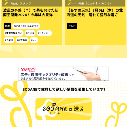
『hod』スタッフ
中川未来（なかがわ・みくる）
波乱の予感（？）で幕を開けた新
【あすの天気】8月6日（木）の北
商品開発2026！今年は大泉洋…
海道の天気 晴れて猛烈な暑さ…
動画
おにぎりあたためますか
テレビ
#新商品開発2026
#お弁当
#カフェめし
#大泉洋
#戸次重幸
#hod
SODANEで取材して欲しい情報を募集しています!