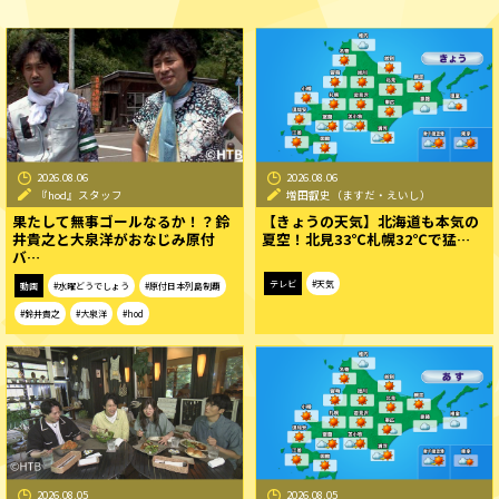
2026.08.06
2026.08.06
『hod』スタッフ
増田叡史（ますだ・えいし）
果たして無事ゴールなるか！？鈴
【きょうの天気】北海道も本気の
井貴之と大泉洋がおなじみ原付
夏空！北見33℃札幌32℃で猛…
バ…
テレビ
#天気
動画
#水曜どうでしょう
#原付日本列島制覇
#鈴井貴之
#大泉洋
#hod
2026.08.05
2026.08.05