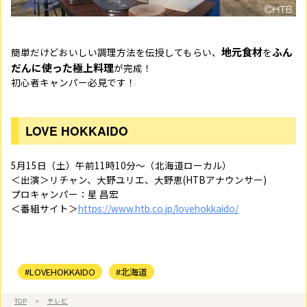
地元食材
ふん
簡単だけどおいしい調理方法を伝授してもらい、
を
だんに使った極上料理
が完成！
初心者キャンパー必見です！
LOVE HOKKAIDO
5月15日（土）午前11時10分～（北海道ローカル）
＜出演＞リチャン、大野ユリエ、大野恵(HTBアナウンサー)
プロキャンパー：星 昌宏
＜番組サイト＞
https://www.htb.co.jp/lovehokkaido/
#LOVEHOKKAIDO
#北海道
TOP
>
テレビ