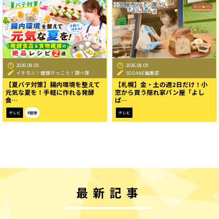
2026.08.05
2026.08.05
イチモニ！健康けっこう！調べ隊
SODANE編集部
【夏バテ対策】腸内環境を整えて
【札幌】金・土の週2日だけ！小
元気な夏を！手軽に作れる発酵
窓から買う隠れ家パン屋「よし
食…
ぱ…
テレビ
#健康
テレビ
最新記事