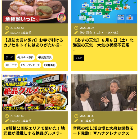
2026.08.08
2026.08.07
SODANE編集部
渋谷彩衣（しぶや・あやえ）
【遅刻の言い訳?!】お寺で引ける
【あすの天気】８月８日（土）北
カプセルトイにはありがたい言…
海道の天気 大気の状態不安定
…
テレビ
#しあわせ散歩
#福地妃菜美
テレビ
#ドーナツ
#カーペンターズ
#河野真也
2026.08.07
2026.08.06
SODANE編集部
HTB編成部
JR稲積公園駅エリアで聞いた！地
音尾の推し活自慢と大泉お説教モ
元民が激推しする絶品グルメラ…
ード発動！▼ハナタレナックス