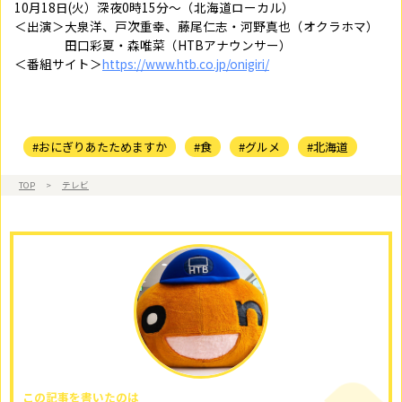
10月18日(火）深夜0時15分～（北海道ローカル）
＜出演＞大泉洋、戸次重幸、藤尾仁志・河野真也（オクラホマ）
田口彩夏・森唯菜（HTBアナウンサー）
＜番組サイト＞
https://www.htb.co.jp/onigiri/
#おにぎりあたためますか
#食
#グルメ
#北海道
TOP
>
テレビ
この記事を書いたのは