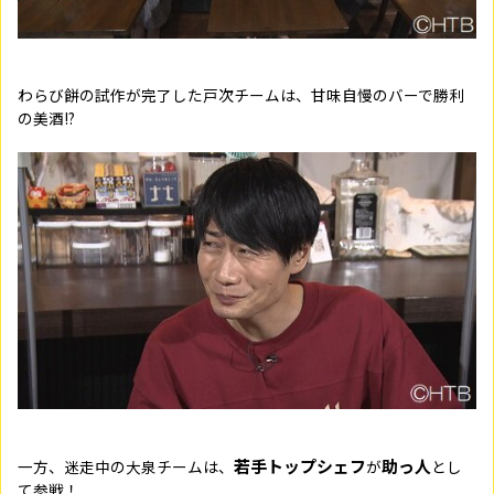
わらび餅の試作が完了した戸次チームは、甘味自慢のバーで勝利
の美酒!?
若手トップシェフ
助っ人
一方、迷走中の大泉チームは、
が
とし
て参戦！