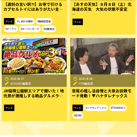
【遅刻の言い訳?!】お寺で引ける
【あすの天気】８月８日（土）北
カプセルトイにはありがたい言…
海道の天気 大気の状態不安定
…
テレビ
#しあわせ散歩
#福地妃菜美
テレビ
#ドーナツ
#カーペンターズ
#河野真也
2026.08.07
2026.08.06
SODANE編集部
HTB編成部
JR稲積公園駅エリアで聞いた！地
音尾の推し活自慢と大泉お説教モ
元民が激推しする絶品グルメラ…
ード発動！▼ハナタレナックス
テレビ
テレビ
#ハナタレナックス
#TEAMNACS
#NORD