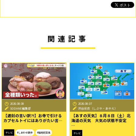
関連記事
2026.08.08
2026.08.07
SODANE編集部
渋谷彩衣（しぶや・あやえ）
【遅刻の言い訳?!】お寺で引ける
【あすの天気】８月８日（土）北
カプセルトイにはありがたい言…
海道の天気 大気の状態不安定
…
テレビ
#しあわせ散歩
#福地妃菜美
テレビ