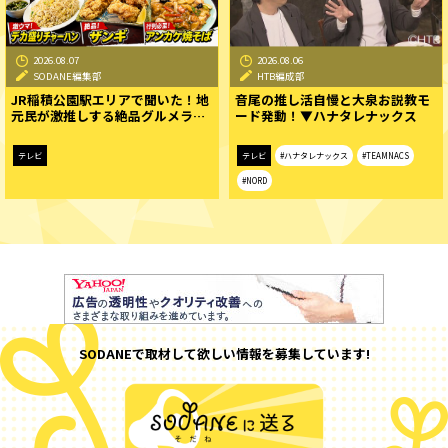
2026.08.07
2026.08.06
SODANE編集部
HTB編成部
JR稲積公園駅エリアで聞いた！地
音尾の推し活自慢と大泉お説教モ
元民が激推しする絶品グルメラ…
ード発動！▼ハナタレナックス
テレビ
テレビ
#ハナタレナックス
#TEAMNACS
#NORD
SODANEで取材して欲しい情報を募集しています!