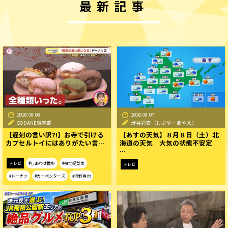
最新記事
2026.08.08
2026.08.07
SODANE編集部
渋谷彩衣（しぶや・あやえ）
【遅刻の言い訳?!】お寺で引ける
【あすの天気】８月８日（土）北
カプセルトイにはありがたい言…
海道の天気 大気の状態不安定
…
テレビ
#しあわせ散歩
#福地妃菜美
テレビ
#ドーナツ
#カーペンターズ
#河野真也