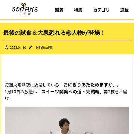
新着
特集
カテゴリ
連載
最後の試食＆大泉恐れる㊙人物が登場！
2023.01.10
HTB編成部
おにぎりあたためますか
毎週火曜深夜に放送している「
」。
スイーツ開発への道・完結編
1月10日の放送は「
」第2夜をお届
け。