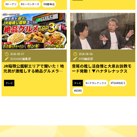
#ドーナツ
#カーペンターズ
#河野真也
2026.08.07
2026.08.06
SODANE編集部
HTB編成部
JR稲積公園駅エリアで聞いた！地
音尾の推し活自慢と大泉お説教モ
元民が激推しする絶品グルメラ…
ード発動！▼ハナタレナックス
テレビ
テレビ
#ハナタレナックス
#TEAMNACS
#NORD