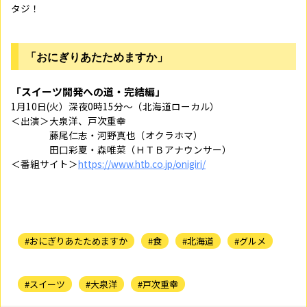
タジ！
「おにぎりあたためますか」
「スイーツ開発への道・完結編」
1月10日(火）深夜0時15分～（北海道ローカル）
＜出演＞大泉洋、戸次重幸
藤尾仁志・河野真也（オクラホマ）
田口彩夏・森唯菜（ＨＴＢアナウンサー）
＜番組サイト＞
https://www.htb.co.jp/onigiri/
#おにぎりあたためますか
#食
#北海道
#グルメ
#スイーツ
#大泉洋
#戸次重幸