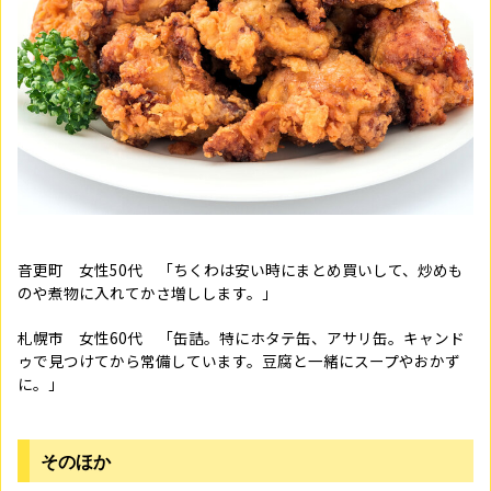
音更町 女性
50
代 「ちくわは安い時にまとめ買いして、炒めも
のや煮物に入れてかさ増しします。」
札幌市 女性
60
代 「缶詰。特にホタテ缶、アサリ缶。キャンド
ゥで見つけてから常備しています。豆腐と一緒にスープやおかず
に。」
そのほか