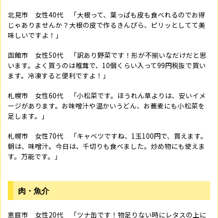
北見市 女性
40
代 「大根って、葉っぱも皮も食べれるのでお得
じゃありませんか？大根の皮で作るきんぴら、ピリッとしてて美
味しいですよ！」
函館市 女性
50
代 「訳あり野菜です！形が不揃いなだけだと思
います。よく買うのは椎茸で、
10
個くらい入って
99
円税抜で買い
ます。冷凍すると便利ですよ！」
札幌市 女性
60
代 「小松菜です。ほうれん草よりは、安いイメ
ージがあります。お味噌汁や温かいうどん、お蕎麦にも小松菜を
足します。」
札幌市 女性
70
代 「キャベツですね、
1
玉100円で、買えます。
朝は、味噌汁。今日は、千切りも食べました。炒め物にも使えま
す。万能です。」
肉・魚介
恵庭市 女性
20
代 「ツナ缶です！物足りない時にレタスの上に