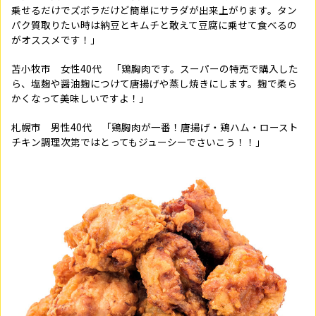
乗せるだけでズボラだけど簡単にサラダが出来上がります。タン
パク質取りたい時は納豆とキムチと敢えて豆腐に乗せて食べるの
がオススメです！」
苫小牧市 女性
40
代 「鶏胸肉です。スーパーの特売で購入した
ら、塩麹や醤油麹につけて唐揚げや蒸し焼きにします。麹で柔ら
かくなって美味しいですよ！」
札幌市 男性
40
代 「鶏胸肉が一番！唐揚げ・鶏ハム・ロースト
チキン調理次第ではとってもジューシーでさいこう！！」