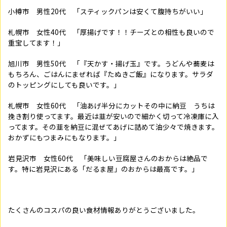
小樽市 男性
20
代 「スティックパンは安くて腹持ちがいい」
札幌市 女性
40
代 「厚揚げです！！チーズとの相性も良いので
重宝してます！」
旭川市 男性
50
代 「『天かす・揚げ玉』です。うどんや蕎麦は
もちろん、ごはんにまぜれば『たぬきご飯』になります。サラダ
のトッピングにしても良いです。」
札幌市 女性
60
代 「油あげ半分にカットその中に納豆 うちは
挽き割り使ってます。最近は韮が安いので細かく切って冷凍庫に入
ってます。その韮を納豆に混ぜてあげに詰めて油少々で焼きます。
おかずにもつまみにもなります。」
岩見沢市 女性
60
代 「美味しい豆腐屋さんのおからは絶品で
す。特に岩見沢にある「だるま屋」のおからは最高です。」
たくさんのコスパの良い食材情報ありがとうございました。