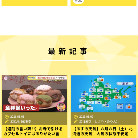
#NORD
最新記事
2026.08.08
2026.08.07
SODANE編集部
渋谷彩衣（しぶや・あやえ）
【遅刻の言い訳?!】お寺で引ける
【あすの天気】８月８日（土）北
カプセルトイにはありがたい言…
海道の天気 大気の状態不安定