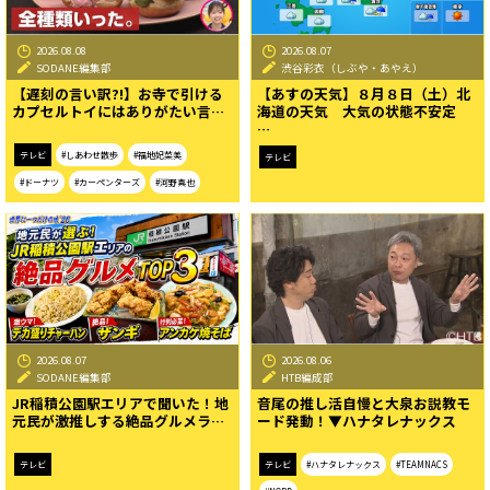
2026.08.08
2026.08.07
SODANE編集部
渋谷彩衣（しぶや・あやえ）
【遅刻の言い訳?!】お寺で引ける
【あすの天気】８月８日（土）北
カプセルトイにはありがたい言…
海道の天気 大気の状態不安定
…
テレビ
#しあわせ散歩
#福地妃菜美
テレビ
#ドーナツ
#カーペンターズ
#河野真也
2026.08.07
2026.08.06
SODANE編集部
HTB編成部
JR稲積公園駅エリアで聞いた！地
音尾の推し活自慢と大泉お説教モ
元民が激推しする絶品グルメラ…
ード発動！▼ハナタレナックス
テレビ
テレビ
#ハナタレナックス
#TEAMNACS