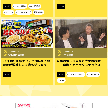
…
テレビ
#しあわせ散歩
#福地妃菜美
テレビ
#ドーナツ
#カーペンターズ
#河野真也
2026.08.07
2026.08.06
SODANE編集部
HTB編成部
JR稲積公園駅エリアで聞いた！地
音尾の推し活自慢と大泉お説教モ
元民が激推しする絶品グルメラ…
ード発動！▼ハナタレナックス
テレビ
テレビ
#ハナタレナックス
#TEAMNACS
#NORD