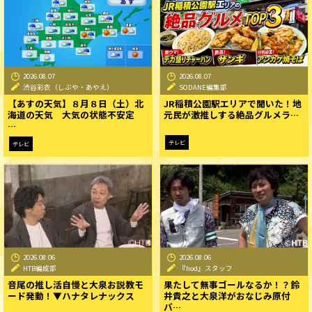
2026.08.07
2026.08.07
渋谷彩衣（しぶや・あやえ）
SODANE編集部
【あすの天気】８月８日（土）北
JR稲積公園駅エリアで聞いた！地
海道の天気 大気の状態不安定
元民が激推しする絶品グルメラ…
…
テレビ
テレビ
2026.08.06
2026.08.06
HTB編成部
『hod』スタッフ
音尾の推し活自慢と大泉お説教モ
果たして無事ゴールなるか！？鈴
ード発動！▼ハナタレナックス
井貴之と大泉洋がおなじみ原付
バ…