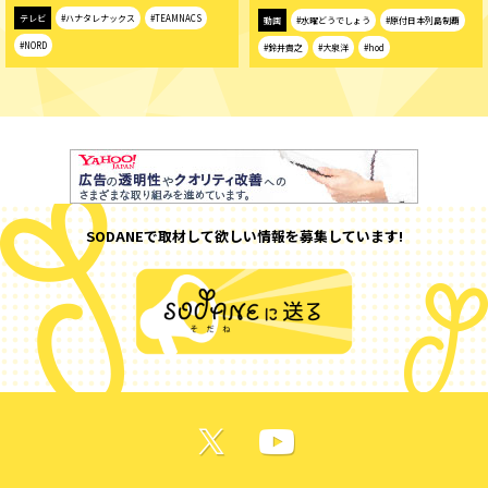
テレビ
#ハナタレナックス
#TEAMNACS
動画
#水曜どうでしょう
#原付日本列島制覇
#NORD
#鈴井貴之
#大泉洋
#hod
SODANEで取材して欲しい情報を募集しています!