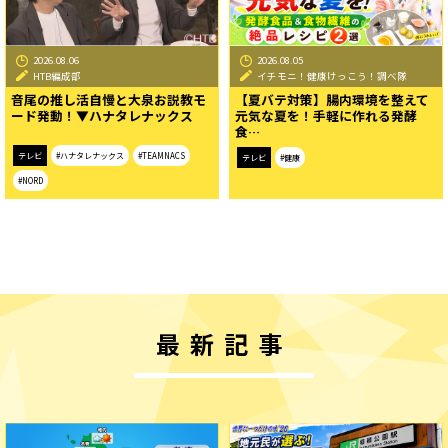
2026.08.06
2026.08.05
HTB編成部
イチモニ！健康けっこう！調べ隊
音尾の推し活自慢と大泉お説教モ
【夏バテ対策】腸内環境を整えて
ード発動！▼ハナタレナックス
元気な夏を！手軽に作れる発酵
食…
テレビ
#ハナタレナックス
#TEAMNACS
テレビ
#健康
#NORD
最新記事