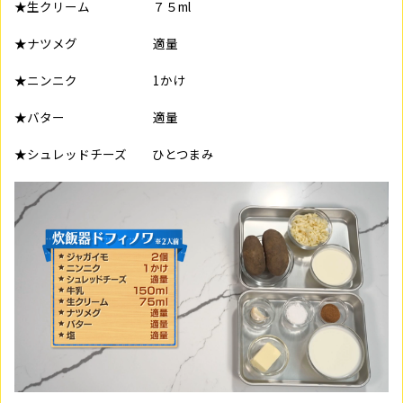
★生クリーム ７５
ml
★ナツメグ 適量
★ニンニク
1
かけ
★バター 適量
★シュレッドチーズ ひとつまみ