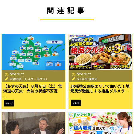
関連記事
2026.08.07
2026.08.07
渋谷彩衣（しぶや・あやえ）
SODANE編集部
【あすの天気】８月８日（土）北
JR稲積公園駅エリアで聞いた！地
海道の天気 大気の状態不安定
元民が激推しする絶品グルメラ…
…
テレビ
テレビ