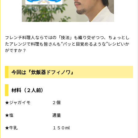
フレンチ料理人ならではの「技法」も織り交ぜつつ、ちょっとし
たアレンジで料理も皆さんも“パッと目覚めるような”レシピいか
がですか？
今回は『炊飯器ドフィノワ』
材料（２人前）
★ジャガイモ ２個
★塩 適量
★牛乳 １５０
ml