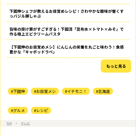
下國伸シェフが教えるお目覚めレシピ！さわやかな酸味が響くす
っバジル豚しゃぶ
旨味の掛け算がすごすぎる！下國流「昆布水×トマト×みそ」で
作る極上エビクリームパスタ
【下國伸のお目覚めメシ】にんじんの栄養を丸ごと味わう！食感
豊かな「キャボッドラペ」
もっと見る
#下國伸
#お目覚メシ
#イチモニ！
#北海道
#グルメ
#レシピ
TOP
>
テレビ