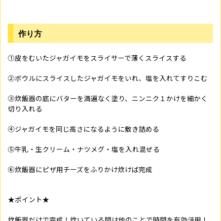
作り方
①皮をむいたジャガイモをスライサーで薄くスライスする
②ボウルにスライスしたジャガイモをいれ、塩を入れてすりこむ
③炊飯器の底にバターを満遍なく塗り、ニンニク１かけを細かく
切り入れる
④ジャガイモを同じ高さになるように敷き詰める
⑤牛乳・生クリーム・ナツメグ・塩を入れ混ぜる
⑥炊飯器にピザ用チーズをふりかけ炊けば完成
★ポイント★
炊飯器だけで完成！炊いている間は他のことで時間を有効活用！