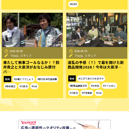
#NORD
2026.08.06
2026.08.05
『hod』スタッフ
『hod』スタッフ
果たして無事ゴールなるか！？鈴
波乱の予感（？）で幕を開けた新
井貴之と大泉洋がおなじみ原付
商品開発2026！今年は大泉洋…
バ…
動画
おにぎりあたためますか
動画
#水曜どうでしょう
#原付日本列島制覇
#新商品開発2026
#お弁当
#カフェめし
#鈴井貴之
#大泉洋
#hod
#大泉洋
#戸次重幸
#hod