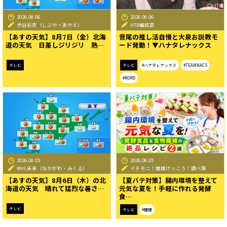
2026.08.06
2026.08.06
渋谷彩衣（しぶや・あやえ）
HTB編成部
【あすの天気】8月7日（金）北海
音尾の推し活自慢と大泉お説教モ
道の天気 日差しジリジリ 熱…
ード発動！▼ハナタレナックス
テレビ
テレビ
#ハナタレナックス
#TEAMNACS
#NORD
2026.08.05
2026.08.05
中川未来（なかがわ・みくる）
イチモニ！健康けっこう！調べ隊
【あすの天気】8月6日（木）の北
【夏バテ対策】腸内環境を整えて
海道の天気 晴れて猛烈な暑さ…
元気な夏を！手軽に作れる発酵
食…
テレビ
テレビ
#健康