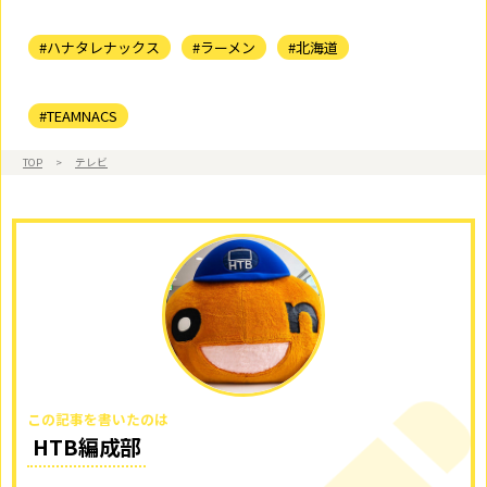
#ハナタレナックス
#ラーメン
#北海道
#TEAMNACS
TOP
>
テレビ
この記事を書いたのは
HTB編成部