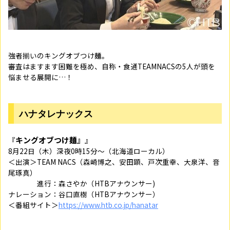
強者揃いのキングオブつけ麺。
審査はますます困難を極め、自称・食通TEAMNACSの5人が頭を
悩ませる展開に…！
ハナタレナックス
キングオブつけ麺』
『
』
8月22日（木）深夜0時15分～（北海道ローカル）
＜出演＞TEAM NACS（森崎博之、安田顕、戸次重幸、大泉洋、音
尾琢真）
進行：森さやか（HTBアナウンサー)
ナレーション：谷口直樹（HTBアナウンサー）
＜番組サイト＞
https://www.htb.co.jp/hanatar