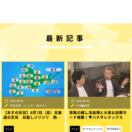
最新記事
2026.08.06
2026.08.06
渋谷彩衣（しぶや・あやえ）
HTB編成部
【あすの天気】8月7日（金）北海
音尾の推し活自慢と大泉お説教モ
道の天気 日差しジリジリ 熱…
ード発動！▼ハナタレナックス
テレビ
テレビ
#ハナタレナックス
#TEAMNACS