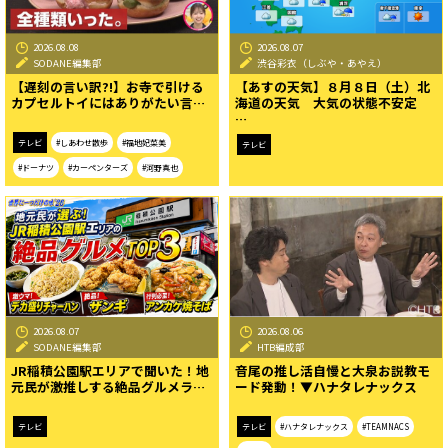
2026.08.08
2026.08.07
SODANE編集部
渋谷彩衣（しぶや・あやえ）
【遅刻の言い訳?!】お寺で引ける
【あすの天気】８月８日（土）北
カプセルトイにはありがたい言…
海道の天気 大気の状態不安定
…
テレビ
#しあわせ散歩
#福地妃菜美
テレビ
#ドーナツ
#カーペンターズ
#河野真也
2026.08.07
2026.08.06
SODANE編集部
HTB編成部
JR稲積公園駅エリアで聞いた！地
音尾の推し活自慢と大泉お説教モ
元民が激推しする絶品グルメラ…
ード発動！▼ハナタレナックス
テレビ
テレビ
#ハナタレナックス
#TEAMNACS