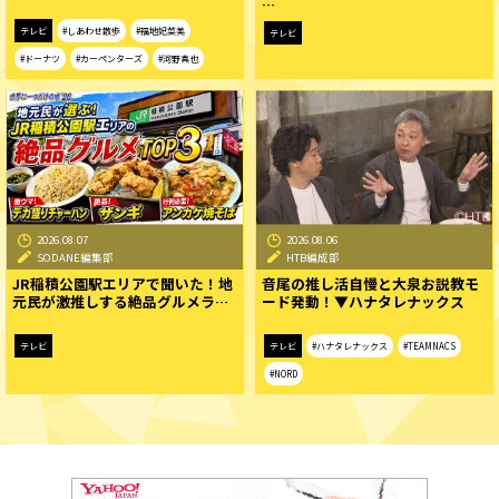
…
テレビ
#しあわせ散歩
#福地妃菜美
テレビ
#ドーナツ
#カーペンターズ
#河野真也
2026.08.07
2026.08.06
SODANE編集部
HTB編成部
JR稲積公園駅エリアで聞いた！地
音尾の推し活自慢と大泉お説教モ
元民が激推しする絶品グルメラ…
ード発動！▼ハナタレナックス
テレビ
テレビ
#ハナタレナックス
#TEAMNACS
#NORD