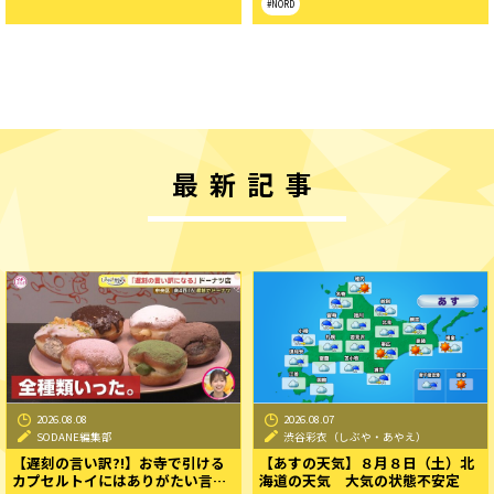
#NORD
最新記事
2026.08.08
2026.08.07
SODANE編集部
渋谷彩衣（しぶや・あやえ）
【遅刻の言い訳?!】お寺で引ける
【あすの天気】８月８日（土）北
カプセルトイにはありがたい言…
海道の天気 大気の状態不安定