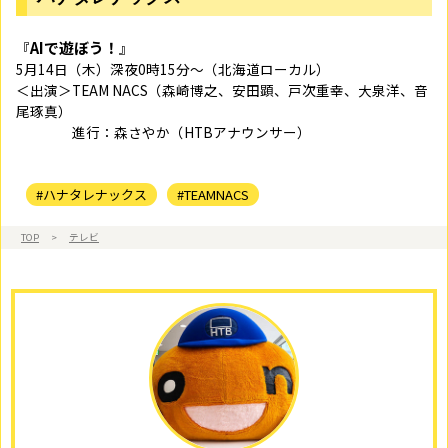
AIで遊ぼう！
『
』
5
月14
日（木）深夜0時15分～（北海道ローカル）
＜出演＞TEAM NACS（森崎博之、安田顕、戸次重幸、大泉洋、音
尾琢真）
進行：森さやか（HTBアナウンサー）
#ハナタレナックス
#TEAMNACS
TOP
>
テレビ