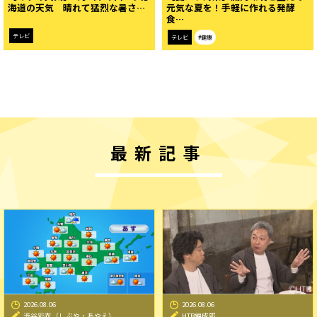
海道の天気 晴れて猛烈な暑さ…
元気な夏を！手軽に作れる発酵
食…
テレビ
テレビ
#健康
最新記事
2026.08.06
2026.08.06
渋谷彩衣（しぶや・あやえ）
HTB編成部