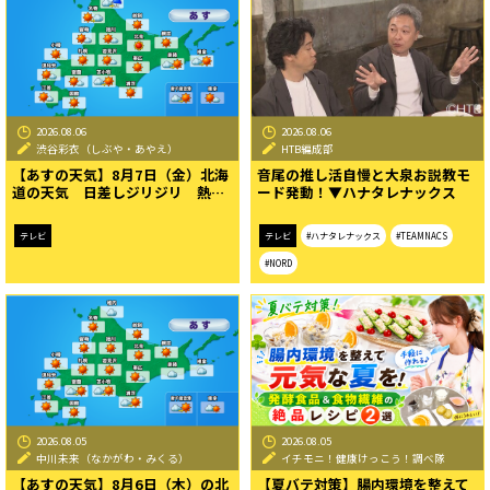
2026.08.06
2026.08.06
渋谷彩衣（しぶや・あやえ）
HTB編成部
【あすの天気】8月7日（金）北海
音尾の推し活自慢と大泉お説教モ
道の天気 日差しジリジリ 熱…
ード発動！▼ハナタレナックス
テレビ
テレビ
#ハナタレナックス
#TEAMNACS
#NORD
2026.08.05
2026.08.05
中川未来（なかがわ・みくる）
イチモニ！健康けっこう！調べ隊
【あすの天気】8月6日（木）の北
【夏バテ対策】腸内環境を整えて