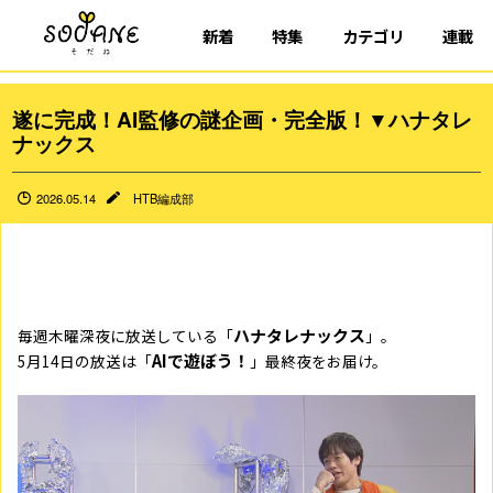
新着
特集
カテゴリ
連載
遂に完成！AI監修の謎企画・完全版！▼ハナタレ
ナックス
2026.05.14
HTB編成部
ハナタレナックス
毎週木曜深夜に放送している「
」。
AIで遊ぼう！
5月14日の放送は「
」最終夜をお届け。