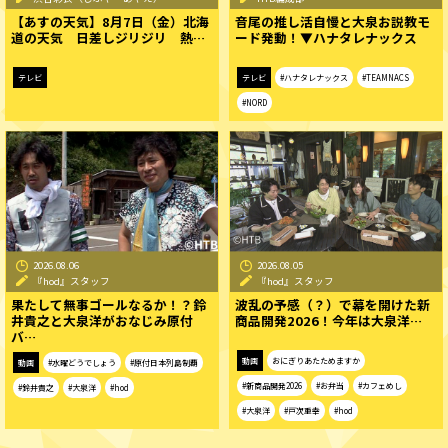
【あすの天気】8月7日（金）北海
音尾の推し活自慢と大泉お説教モ
道の天気 日差しジリジリ 熱…
ード発動！▼ハナタレナックス
テレビ
テレビ
#ハナタレナックス
#TEAMNACS
#NORD
2026.08.06
2026.08.05
『hod』スタッフ
『hod』スタッフ
果たして無事ゴールなるか！？鈴
波乱の予感（？）で幕を開けた新
井貴之と大泉洋がおなじみ原付
商品開発2026！今年は大泉洋…
バ…
動画
おにぎりあたためますか
動画
#水曜どうでしょう
#原付日本列島制覇
#新商品開発2026
#お弁当
#カフェめし
#鈴井貴之
#大泉洋
#hod
#大泉洋
#戸次重幸
#hod