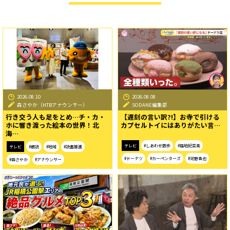
2026.08.10
2026.08.08
森さやか（HTBアナウンサー）
SODANE編集部
行き交う人も足をとめ…チ・カ・
【遅刻の言い訳?!】お寺で引ける
ホに響き渡った絵本の世界！北
カプセルトイにはありがたい言…
海…
テレビ
#しあわせ散歩
#福地妃菜美
テレビ
#朗読
#地域
#読書推進
#ドーナツ
#カーペンターズ
#河野真也
#森さやか
#アナウンサー