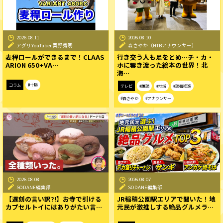
2026.08.11
2026.08.10
アグリYouTuber 粟野秀明
森さやか（HTBアナウンサー）
麦稈ロールができるまで！CLAAS
行き交う人も足をとめ…チ・カ・
ARION 650+VA…
ホに響き渡った絵本の世界！北
海…
コラム
#十勝
テレビ
#朗読
#地域
#読書推進
#森さやか
#アナウンサー
2026.08.08
2026.08.07
SODANE編集部
SODANE編集部
【遅刻の言い訳?!】お寺で引ける
JR稲積公園駅エリアで聞いた！地
カプセルトイにはありがたい言…
元民が激推しする絶品グルメラ…