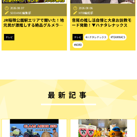
2026.08.07
2026.08.06
SODANE編集部
HTB編成部
JR稲積公園駅エリアで聞いた！地
音尾の推し活自慢と大泉お説教モ
元民が激推しする絶品グルメラ…
ード発動！▼ハナタレナックス
テレビ
テレビ
#ハナタレナックス
#TEAMNACS
#NORD
最新記事