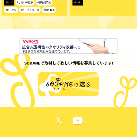
テレビ
#しあわせ散歩
#福地妃菜美
テレビ
#ドーナツ
#カーペンターズ
#河野真也
SODANEで取材して欲しい情報を募集しています!