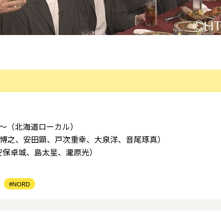
』
分～（北海道ローカル）
（森崎博之、安田顕、戸次重幸、大泉洋、音尾琢真）
卓城、島太星、瀧原光）
#NORD