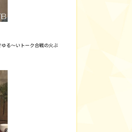
でゆる～いトーク合戦の火ぶ