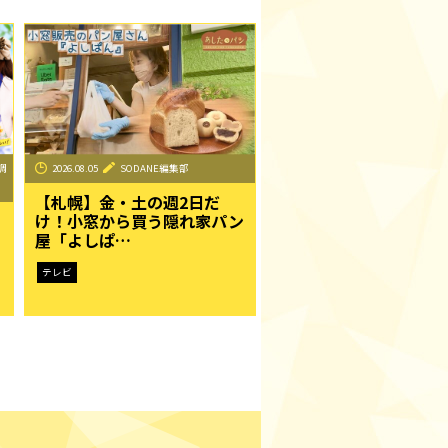
調
2026.08.05
SODANE編集部
【札幌】金・土の週2日だ
け！小窓から買う隠れ家パン
屋「よしぱ…
テレビ