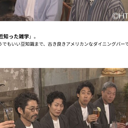
近知った雑学
」。
うでもいい豆知識まで、古き良きアメリカンなダイニングバー
！