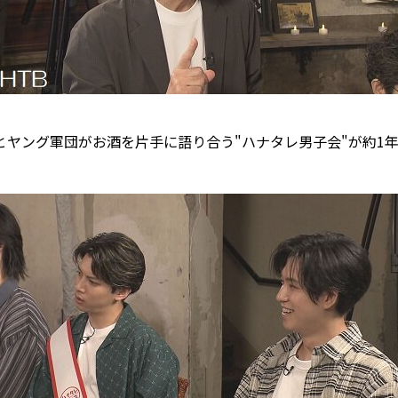
とヤング軍団がお酒を片手に語り合う"ハナタレ男子会"が約1