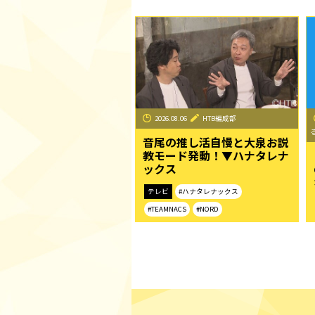
2026.08.06
HTB編成部
音尾の推し活自慢と大泉お説
教モード発動！▼ハナタレナ
ックス
テレビ
#ハナタレナックス
#TEAMNACS
#NORD