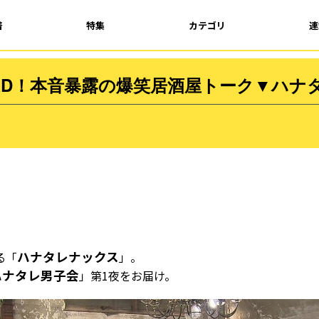
着
特集
カテゴリ
連
RD！本音暴露の爆笑居酒屋トーク▼ハナ
ハナタレナックス
る「
」。
ハナタレ男子会
」第1夜をお届け。