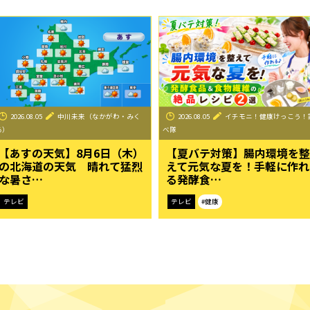
2026.08.05
中川未来（なかがわ・みく
2026.08.05
イチモニ！健康けっこう！
る）
べ隊
【あすの天気】8月6日（木）
【夏バテ対策】腸内環境を整
の北海道の天気 晴れて猛烈
えて元気な夏を！手軽に作れ
な暑さ…
る発酵食…
テレビ
テレビ
#健康