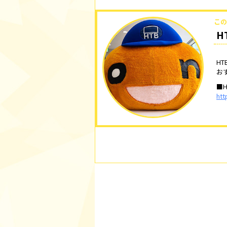
この
H
H
お
■H
htt