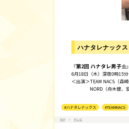
ハナタレナックス
第2回 ハナタレ男子
『
会
6
月18
日（木）深夜0時15
＜出演＞TEAM NACS
NORD（舟木健、安保
#ハナタレナックス
#TEAMNACS
TOP
>
テレビ