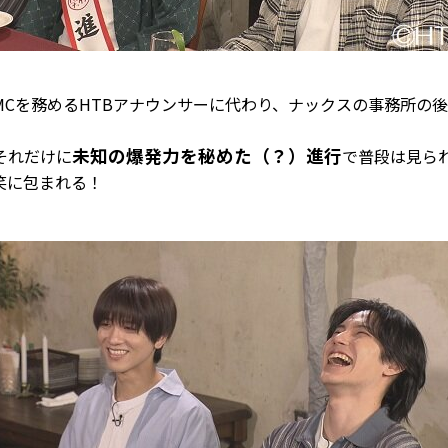
MCを務めるHTBアナウンサーに代わり、ナックスの事務所の後
未知の爆発力を秘めた（？）進行
それだけに
で普段は見ら
笑に包まれる！