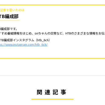
記事を書いたのは
TB編成部
TB編成部です。
すすめ番組情報をはじめ、onちゃんの日常など、HTBのさまざまな情報をお
TB編成部インスタグラム（htb_6ch）
ps://www.instagram.com/htb_6ch/
関連記事