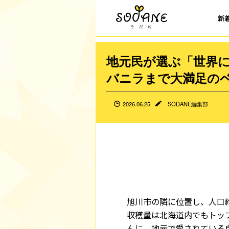
新
地元民が選ぶ「世界
バニラまで大満足のベ
2026.06.25
SODANE編集部
旭川市の隣に位置し、人口
収穫量は北海道内でもトッ
んに、地元で愛されている