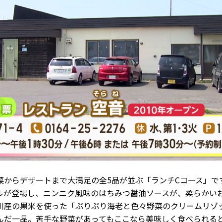
菜からデザートまで大満足の全5品が並ぶ「ランチCコース」で
ルが登場し、ニンニク風味のはちみつ醤油ソースが、柔らかい
川産の黒米を使った「ぷりぷり海老と色々野菜のクリームリゾ
んだ一品。苦手な野菜があってもここなら美味しく食べられる