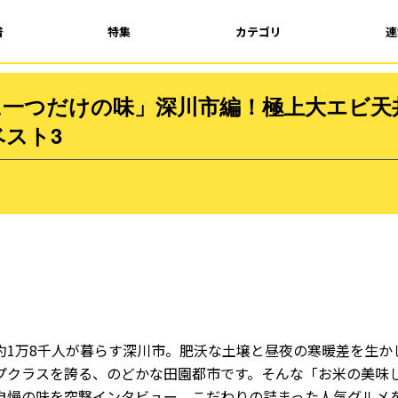
着
特集
カテゴリ
連
に一つだけの味」深川市編！極上大エビ天
スト3
約1万8千人が暮らす深川市。肥沃な土壌と昼夜の寒暖差を生か
プクラスを誇る、のどかな田園都市です。そんな「お米の美味
自慢の味を突撃インタビュー。こだわりの詰まった人気グルメ