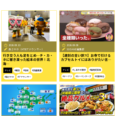
2026.08.10
2026.08.08
森さやか（HTBアナウンサー）
SODANE編集部
行き交う人も足をとめ…チ・カ・
【遅刻の言い訳?!】お寺で引ける
ホに響き渡った絵本の世界！北
カプセルトイにはありがたい言…
海…
テレビ
#しあわせ散歩
#福地妃菜美
テレビ
#朗読
#地域
#読書推進
#ドーナツ
#カーペンターズ
#河野真也
#森さやか
#アナウンサー