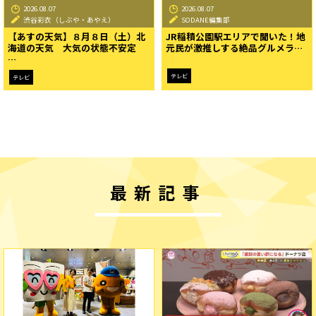
2026.08.07
2026.08.07
渋谷彩衣（しぶや・あやえ）
SODANE編集部
【あすの天気】８月８日（土）北
JR稲積公園駅エリアで聞いた！地
海道の天気 大気の状態不安定
元民が激推しする絶品グルメラ…
…
テレビ
テレビ
最新記事