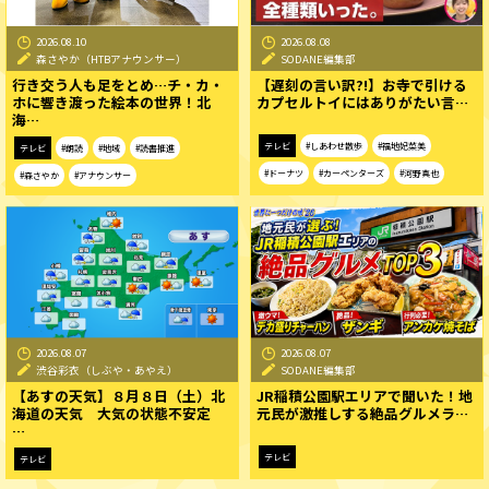
2026.08.10
2026.08.08
森さやか（HTBアナウンサー）
SODANE編集部
行き交う人も足をとめ…チ・カ・
【遅刻の言い訳?!】お寺で引ける
ホに響き渡った絵本の世界！北
カプセルトイにはありがたい言…
海…
テレビ
#しあわせ散歩
#福地妃菜美
テレビ
#朗読
#地域
#読書推進
#ドーナツ
#カーペンターズ
#河野真也
#森さやか
#アナウンサー
2026.08.07
2026.08.07
渋谷彩衣（しぶや・あやえ）
SODANE編集部
【あすの天気】８月８日（土）北
JR稲積公園駅エリアで聞いた！地
海道の天気 大気の状態不安定
元民が激推しする絶品グルメラ…
…
テレビ
テレビ