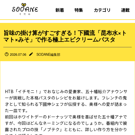
新着
特集
カテゴリ
連載
旨味の掛け算がすごすぎる！下國流「昆布水×ト
マト×みそ」で作る極上エビクリームパスタ
2026.07.06
SODANE編集部
HTB「イチモニ！」でおなじみの愛妻家、五十幡裕介アナウンサ
ーが挑戦した本格パスタのレシピをお届けします。フレンチの鬼
才として知られる下國伸シェフが伝授する、奥様への愛が詰まっ
た一皿です。
前回はホワイトデーのドーナッツで奥様を喜ばせた五十幡アナで
すが、今回はどんなネーミングになるのでしょうか。番組内で披
露されたプロの技「ノブテク」とともに、詳しい作り方を分かり