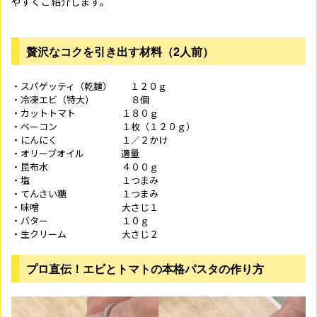
やすくご紹介します。
贅沢なコクを引き出す材料（2人前）
・スパゲッティ（乾麺） １２０ｇ
・冷凍エビ（特大） ８個
・カットトマト １８０ｇ
・ベーコン １枚（１２０ｇ）
・にんにく １／２かけ
・オリーブオイル 適量
・昆布水 ４００ｇ
・塩 １つまみ
・てんさい糖 １つまみ
・味噌 大さじ１
・バター １０ｇ
・生クリーム 大さじ２
プロ直伝！エビとトマトの本格パスタの作り方