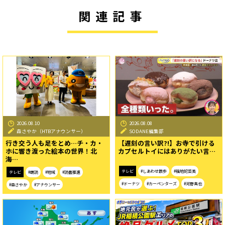
関連記事
2026.08.10
2026.08.08
森さやか（HTBアナウンサー）
SODANE編集部
行き交う人も足をとめ…チ・カ・
【遅刻の言い訳?!】お寺で引ける
ホに響き渡った絵本の世界！北
カプセルトイにはありがたい言…
海…
テレビ
#しあわせ散歩
#福地妃菜美
テレビ
#朗読
#地域
#読書推進
#ドーナツ
#カーペンターズ
#河野真也
#森さやか
#アナウンサー