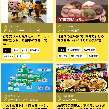
2026.08.10
2026.08.08
森さやか（HTBアナウンサー）
SODANE編集部
行き交う人も足をとめ…チ・カ・
【遅刻の言い訳?!】お寺で引ける
ホに響き渡った絵本の世界！北
カプセルトイにはありがたい言…
海…
テレビ
#しあわせ散歩
#福地妃菜美
テレビ
#朗読
#地域
#読書推進
#ドーナツ
#カーペンターズ
#河野真也
#森さやか
#アナウンサー
2026.08.07
2026.08.07
渋谷彩衣（しぶや・あやえ）
SODANE編集部
【あすの天気】８月８日（土）北
JR稲積公園駅エリアで聞いた！地