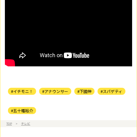
#イチモニ！
#アナウンサー
#下國伸
#スパゲティ
#五十幡裕介
TOP
>
テレビ