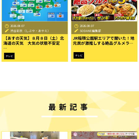
2026.08.07
2026.08.07
渋谷彩衣（しぶや・あやえ）
SODANE編集部
【あすの天気】８月８日（土）北
JR稲積公園駅エリアで聞いた！地
海道の天気 大気の状態不安定
元民が激推しする絶品グルメラ…
…
テレビ
テレビ
最新記事