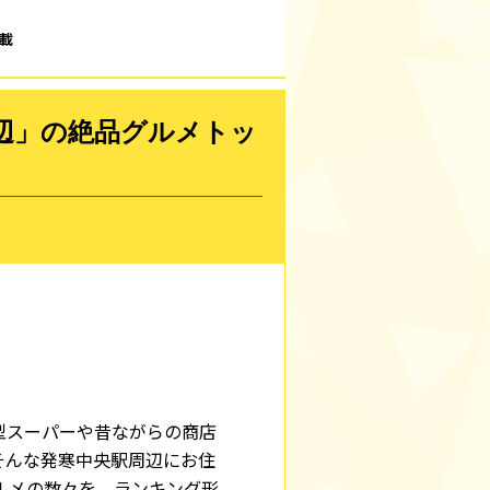
載
辺」の絶品グルメトッ
型スーパーや昔ながらの商店
そんな発寒中央駅周辺にお住
ルメの数々を、ランキング形