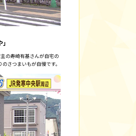
や」
店主の寿崎有基さんが自宅の
りのさつまいもが自慢です。