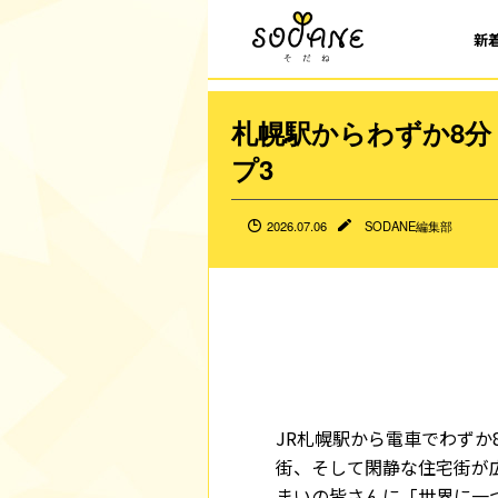
新
札幌駅からわずか8分
プ3
2026.07.06
SODANE編集部
JR札幌駅から電車でわずか
街、そして閑静な住宅街が
まいの皆さんに「世界に一