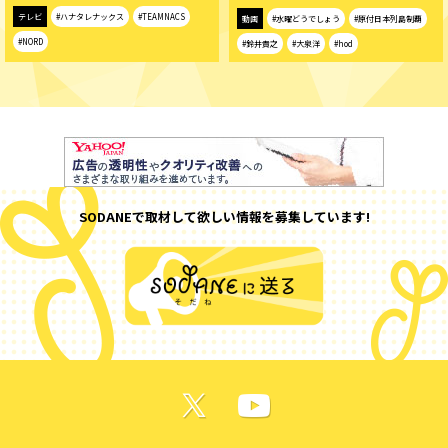
テレビ
#ハナタレナックス
#TEAMNACS
動画
#水曜どうでしょう
#原付日本列島制覇
#NORD
#鈴井貴之
#大泉洋
#hod
SODANEで取材して欲しい情報を募集しています!