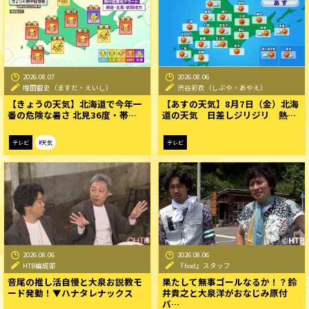
2026.08.07
2026.08.06
増田叡史（ますだ・えいし）
渋谷彩衣（しぶや・あやえ）
【きょうの天気】北海道で今年一
【あすの天気】8月7日（金）北海
番の危険な暑さ 北見36度・帯…
道の天気 日差しジリジリ 熱…
テレビ
#天気
テレビ
2026.08.06
2026.08.06
HTB編成部
『hod』スタッフ
音尾の推し活自慢と大泉お説教モ
果たして無事ゴールなるか！？鈴
ード発動！▼ハナタレナックス
井貴之と大泉洋がおなじみ原付
バ…