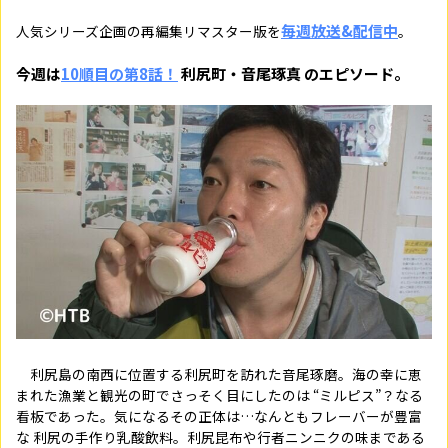
毎週放送&配信中
人気シリーズ企画の再編集リマスター版を
。
今週は
10順目の第8話！
利尻町・音尾琢真 のエピソード。
利尻島の南西に位置する利尻町を訪れた音尾琢磨。海の幸に恵
まれた漁業と観光の町でさっそく目にしたのは “ミルピス”？なる
看板であった。気になるその正体は…なんともフレーバーが豊富
な 利尻の手作り乳酸飲料。利尻昆布や行者ニンニクの味まである