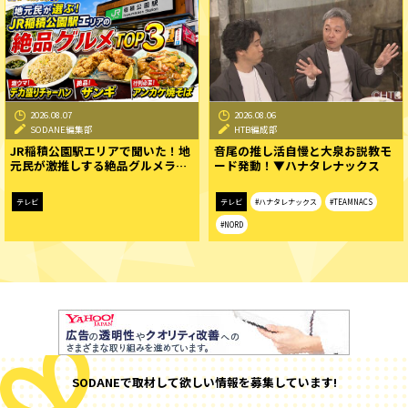
2026.08.07
2026.08.06
SODANE編集部
HTB編成部
JR稲積公園駅エリアで聞いた！地
音尾の推し活自慢と大泉お説教モ
元民が激推しする絶品グルメラ…
ード発動！▼ハナタレナックス
テレビ
テレビ
#ハナタレナックス
#TEAMNACS
#NORD
SODANEで取材して欲しい情報を募集しています!