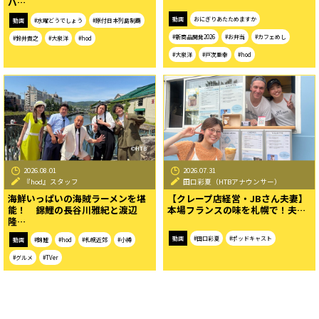
バ…
動画
おにぎりあたためますか
動画
#水曜どうでしょう
#原付日本列島制覇
#新商品開発2026
#お弁当
#カフェめし
#鈴井貴之
#大泉洋
#hod
#大泉洋
#戸次重幸
#hod
2026.08.01
2026.07.31
『hod』スタッフ
田口彩夏（HTBアナウンサー）
海鮮いっぱいの海賊ラーメンを堪
【クレープ店経営・JBさん夫妻】
能！ 錦鯉の長谷川雅紀と渡辺
本場フランスの味を札幌で！夫…
隆…
動画
#田口彩夏
#ポッドキャスト
動画
#錦鯉
#hod
#札幌近郊
#小樽
#グルメ
#TVer