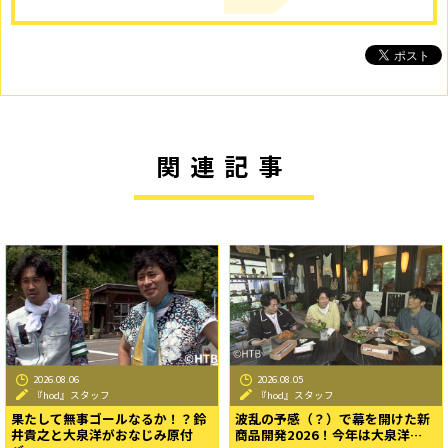
関連記事
2026.08.06
2026.08.05
『hod』スタッフ
『hod』スタッフ
果たして無事ゴールなるか！？鈴
波乱の予感（？）で幕を開けた新
井貴之と大泉洋がおなじみ原付
商品開発2026！今年は大泉洋…