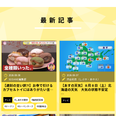
最新記事
2026.08.08
2026.08.07
SODANE編集部
渋谷彩衣（しぶや・あやえ）
【遅刻の言い訳?!】お寺で引ける
【あすの天気】８月８日（土）北
カプセルトイにはありがたい言…
海道の天気 大気の状態不安定
…
テレビ
#しあわせ散歩
#福地妃菜美
テレビ
#ドーナツ
#カーペンターズ
#河野真也