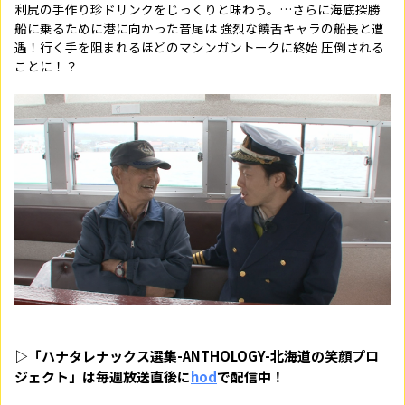
利尻の手作り珍ドリンクをじっくりと味わう。…さらに海底探勝
船に乗るために港に向かった音尾は 強烈な饒舌キャラの船長と遭
遇！行く手を阻まれるほどのマシンガントークに終始 圧倒される
ことに！？
▷「ハナタレナックス選集-ANTHOLOGY-北海道の笑顔プロ
ジェクト」は毎週放送直後に
hod
で配信中！