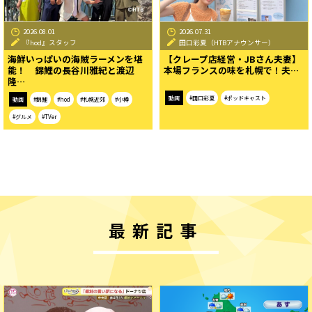
2026.08.01
2026.07.31
『hod』スタッフ
田口彩夏（HTBアナウンサー）
海鮮いっぱいの海賊ラーメンを堪
【クレープ店経営・JBさん夫妻】
能！ 錦鯉の長谷川雅紀と渡辺
本場フランスの味を札幌で！夫…
隆…
動画
#田口彩夏
#ポッドキャスト
動画
#錦鯉
#hod
#札幌近郊
#小樽
#グルメ
#TVer
最新記事