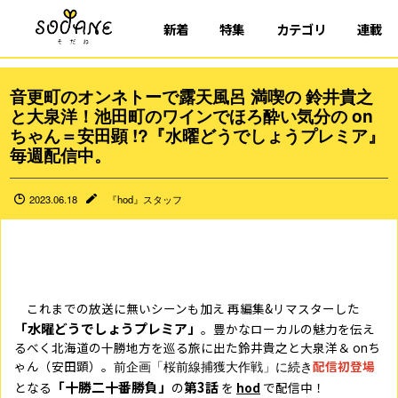
新着
特集
カテゴリ
連載
音更町のオンネトーで露天風呂 満喫の 鈴井貴之
と大泉洋！池田町のワインでほろ酔い気分の on
ちゃん＝安田顕 !?『水曜どうでしょうプレミア』
毎週配信中。
2023.06.18
『hod』スタッフ
これまでの放送に無いシーンも加え 再編集&リマスターした
「水曜どうでしょうプレミア」
。豊かなローカルの魅力を伝え
るべく北海道の十勝地方を巡る旅に出た鈴井貴之と大泉洋＆ onち
ゃん（安田顕）。
配信初登場
前企画「桜前線捕獲大作戦」に続き
「十勝二十番勝負」
第3
話
となる
の
を
hod
で配信中！