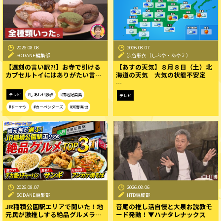
2026.08.08
2026.08.07
SODANE編集部
渋谷彩衣（しぶや・あやえ）
【遅刻の言い訳?!】お寺で引ける
【あすの天気】８月８日（土）北
カプセルトイにはありがたい言…
海道の天気 大気の状態不安定
…
テレビ
#しあわせ散歩
#福地妃菜美
テレビ
#ドーナツ
#カーペンターズ
#河野真也
2026.08.07
2026.08.06
SODANE編集部
HTB編成部
JR稲積公園駅エリアで聞いた！地
音尾の推し活自慢と大泉お説教モ
元民が激推しする絶品グルメラ…
ード発動！▼ハナタレナックス