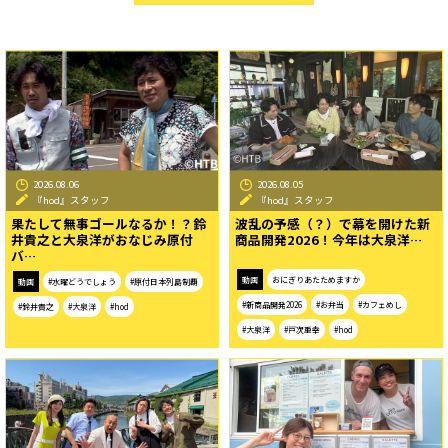
2026.08.06
2026.08.05
『hod』スタッフ
『hod』スタッフ
果たして無事ゴールなるか！？鈴
波乱の予感（？）で幕を開けた新
井貴之と大泉洋がおなじみ原付
商品開発2026！今年は大泉洋…
バ…
動画
おにぎりあたためますか
動画
#水曜どうでしょう
#原付日本列島制覇
#新商品開発2026
#お弁当
#カフェめし
#鈴井貴之
#大泉洋
#hod
#大泉洋
#戸次重幸
#hod