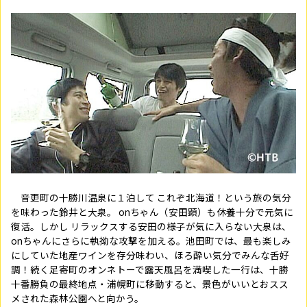
音更町の十勝川温泉に１泊して これぞ北海道！という旅の気分
を味わった鈴井と大泉。 onちゃん（安田顕）も休養十分で元気に
復活。しかし リラックスする安田の様子が気に入らない大泉は、
onちゃんにさらに執拗な攻撃を加える。池田町では、最も楽しみ
にしていた地産ワインを存分味わい、ほろ酔い気分でみんな舌好
調！続く足寄町のオンネトーで露天風呂を満喫した一行は、十勝
十番勝負の最終地点・浦幌町に移動すると、景色がいいとおスス
メされた森林公園へと向かう。