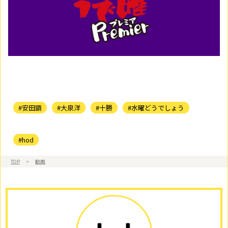
#安田顕
#大泉洋
#十勝
#水曜どうでしょう
#hod
TOP
>
動画