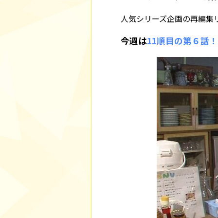
人気シリーズ企画の再編集
今週は
11順目の第６
話！