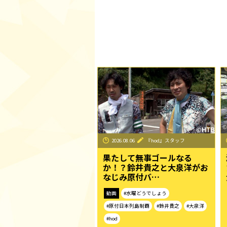
2026.08.06
『hod』スタッフ
果たして無事ゴールなる
か！？鈴井貴之と大泉洋がお
なじみ原付バ…
動画
#水曜どうでしょう
#原付日本列島制覇
#鈴井貴之
#大泉洋
#hod