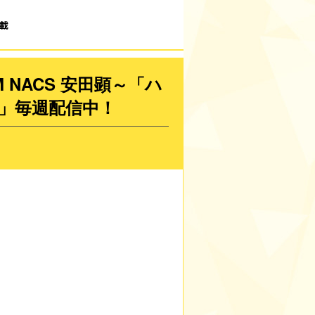
載
NACS 安田顕～「ハ
ト」毎週配信中！