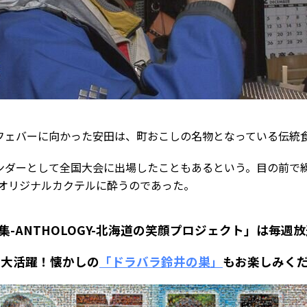
フェバーに向かった安田は、町おこしの名物となっている伝統食
ンダーとして全国大会に出場したこともあるという。目の前で
 オリジナルカクテルに酔うのであった。
-ANTHOLOGY-北海道の笑顔プロジェクト」は毎週
CS 大活躍！懐かしの
「ドラバラ鈴井の巣
」
もお楽しみく