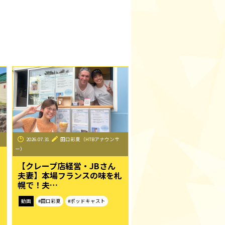
2026.07.31
田口彩夏（HTBアナウンサ
ー）
【クレープ店経営・JBさん
夫妻】本場フランスの味を札
幌で！夫…
動画
#田口彩夏
#ポッドキャスト