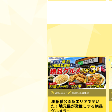
2026.08.07
SODANE編集部
JR稲積公園駅エリアで聞い
た！地元民が激推しする絶品
グルメラ…