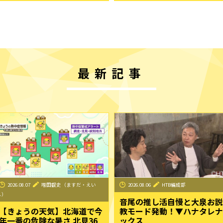
最新記事
2026.08.07
増田叡史（ますだ・えい
2026.08.06
HTB編成部
し）
音尾の推し活自慢と大泉お説
【きょうの天気】北海道で今
教モード発動！▼ハナタレナ
年一番の危険な暑さ 北見36
ックス