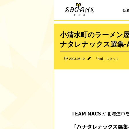
新
小清水町のラーメン屋さ
ナタレナックス選集-
2023.08.12
『hod』スタッフ
TEAM NACS
が北海道中
「ハナタレナックス選集-