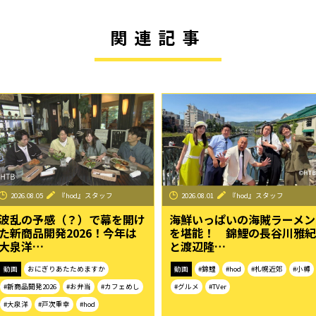
関連記事
2026.08.05
『hod』スタッフ
2026.08.01
『hod』スタッフ
波乱の予感（？）で幕を開け
海鮮いっぱいの海賊ラーメン
た新商品開発2026！今年は
を堪能！ 錦鯉の長谷川雅紀
大泉洋…
と渡辺隆…
動画
おにぎりあたためますか
動画
#錦鯉
#hod
#札幌近郊
#小樽
#新商品開発2026
#お弁当
#カフェめし
#グルメ
#TVer
#大泉洋
#戸次重幸
#hod