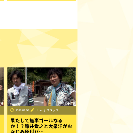
2026.08.06
『hod』スタッフ
果たして無事ゴールなる
か！？鈴井貴之と大泉洋がお
なじみ原付バ…