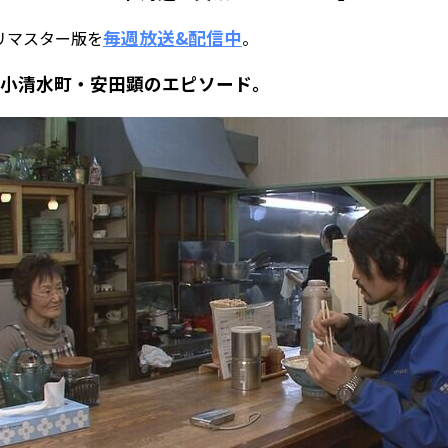
毎週放送&配信中
リマスター版を
。
小清水町・安田顕のエピソード。