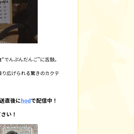
“でんぷんだんご”に舌鼓。
繰り広げられる驚きのカクテ
放送直後に
hod
で配信中！
ださい！