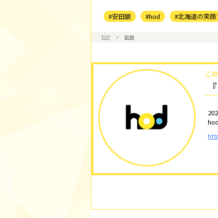
#安田顕
#hod
#北海道の笑顔
TOP
>
動画
この
『
2
h
htt