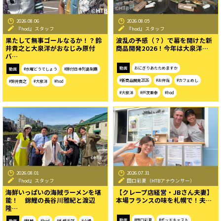
2026.08.06
2026.08.05
『hod』スタッフ
『hod』スタッフ
果たして無事ゴールなるか！？鈴
波乱の予感（？）で幕を開けた新
井貴之と大泉洋がおなじみ原付
商品開発2026！今年は大泉洋…
バ…
動画
おにぎりあたためますか
動画
#水曜どうでしょう
#原付日本列島制覇
#新商品開発2026
#お弁当
#カフェめし
#鈴井貴之
#大泉洋
#hod
#大泉洋
#戸次重幸
#hod
2026.08.01
2026.07.31
『hod』スタッフ
田口彩夏（HTBアナウンサー）
海鮮いっぱいの海賊ラーメンを堪
【クレープ店経営・JBさん夫妻】
能！ 錦鯉の長谷川雅紀と渡辺
本場フランスの味を札幌で！夫…
隆…
動画
#田口彩夏
#ポッドキャスト
動画
#錦鯉
#hod
#札幌近郊
#小樽