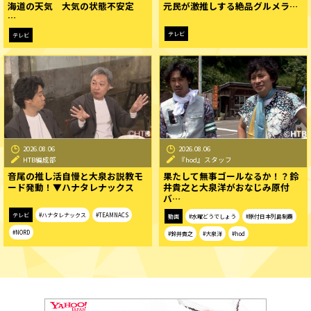
海道の天気 大気の状態不安定
元民が激推しする絶品グルメラ…
…
テレビ
テレビ
2026.08.06
2026.08.06
HTB編成部
『hod』スタッフ
音尾の推し活自慢と大泉お説教モ
果たして無事ゴールなるか！？鈴
ード発動！▼ハナタレナックス
井貴之と大泉洋がおなじみ原付
バ…
テレビ
#ハナタレナックス
#TEAMNACS
動画
#水曜どうでしょう
#原付日本列島制覇
#NORD
#鈴井貴之
#大泉洋
#hod