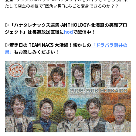
たして店主の妙技で”四角い男”にみごと変身できるのか？？
▷「ハナタレナックス選集-ANTHOLOGY-北海道の笑顔プロ
ジェクト」は毎週放送直後に
hod
で配信中！
▷若き日の TEAM NACS 大活躍！懐かしの
「ドラバラ鈴井の
巣
」
もお楽しみください！