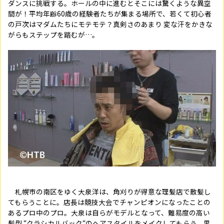
ダンスに挑戦する。ホールの中に進むとそこには驚くような異空
間が！平均年齢
60
歳の経験者たちが集まる場所で、若くて初心者
の戸次はマダムたちにモテモテ？真剣さのあまり 変な汗をかきな
がらもステップを踏むが…。
札幌市の南区をゆく大泉洋は、角刈りが得意な理髪店で散髪し
てもらうことに。店長は競技大会でチャンピオンになったことの
あるプロ中のプロ。大泉は自らがモデルとなって、難易度の高い
髪型 “クラシカルバック“のヘアスタイルをメイクしてもらう。果