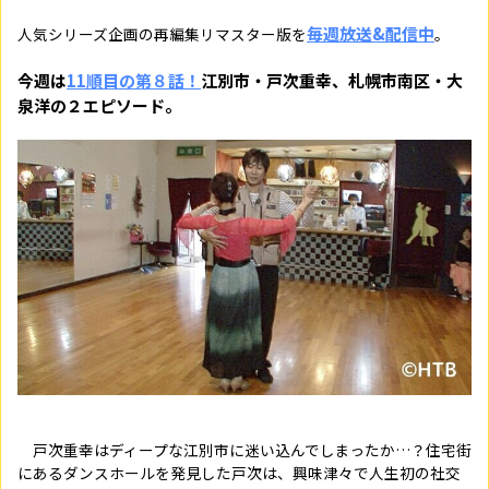
毎週放送&配信中
人気シリーズ企画の再編集リマスター版を
。
今週は
11順目の第８
話！
江別市・戸次重幸、札幌市南区・大
泉洋の２エピソード。
戸次重幸はディープな江別市に迷い込んでしまったか…？住宅街
にあるダンスホールを発見した戸次は、興味津々で人生初の社交