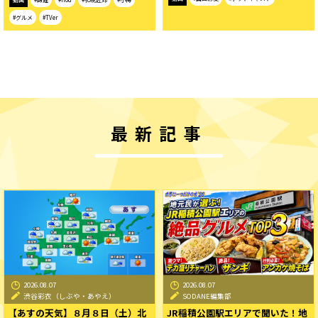
#グルメ
#TVer
最新記事
2026.08.07
2026.08.07
渋谷彩衣（しぶや・あやえ）
SODANE編集部
【あすの天気】８月８日（土）北
JR稲積公園駅エリアで聞いた！地