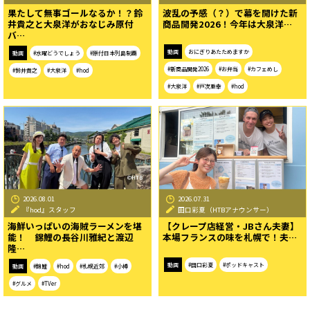
果たして無事ゴールなるか！？鈴
波乱の予感（？）で幕を開けた新
井貴之と大泉洋がおなじみ原付
商品開発2026！今年は大泉洋…
バ…
動画
おにぎりあたためますか
動画
#水曜どうでしょう
#原付日本列島制覇
#新商品開発2026
#お弁当
#カフェめし
#鈴井貴之
#大泉洋
#hod
#大泉洋
#戸次重幸
#hod
2026.08.01
2026.07.31
『hod』スタッフ
田口彩夏（HTBアナウンサー）
海鮮いっぱいの海賊ラーメンを堪
【クレープ店経営・JBさん夫妻】
能！ 錦鯉の長谷川雅紀と渡辺
本場フランスの味を札幌で！夫…
隆…
動画
#田口彩夏
#ポッドキャスト
動画
#錦鯉
#hod
#札幌近郊
#小樽
#グルメ
#TVer