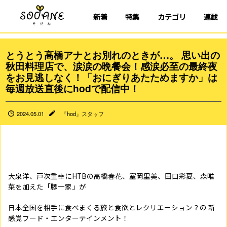
新着
特集
カテゴリ
連載
とうとう高橋アナとお別れのときが…。 思い出の
秋田料理店で、涙涙の晩餐会！感涙必至の最終夜
をお見逃しなく！「おにぎりあたためますか」は
毎週放送直後にhodで配信中！
2024.05.01
『hod』スタッフ
大泉洋、戸次重幸にHTBの高橋春花、室岡里美、田口彩夏、森唯
菜を加えた「豚一家」が
日本全国を相手に食べまくる旅と食欲とレクリエーション？の 新
感覚フード・エンターテインメント！