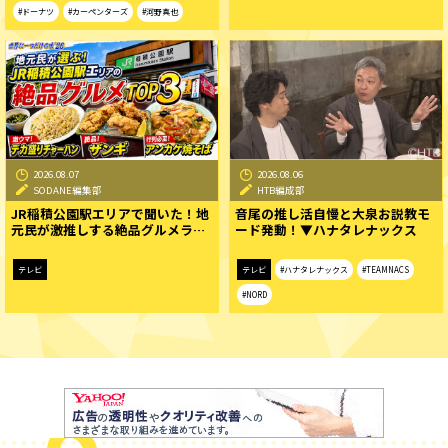
#ドーナツ
#カーペンターズ
#河野真也
2026.08.07
2026.08.06
SODANE編集部
HTB編成部
JR稲積公園駅エリアで聞いた！地
音尾の推し活自慢と大泉お説教モ
元民が激推しする絶品グルメラ…
ード発動！▼ハナタレナックス
テレビ
テレビ
#ハナタレナックス
#TEAMNACS
#NORD