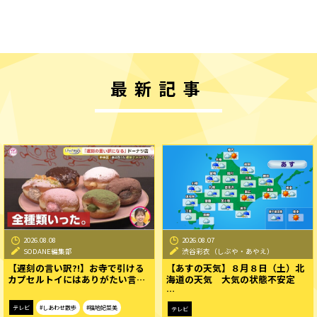
最新記事
2026.08.08
2026.08.07
SODANE編集部
渋谷彩衣（しぶや・あやえ）
【遅刻の言い訳?!】お寺で引ける
【あすの天気】８月８日（土）北
カプセルトイにはありがたい言…
海道の天気 大気の状態不安定
…
テレビ
#しあわせ散歩
#福地妃菜美
テレビ