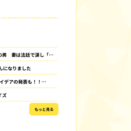
の男 妻は法廷で涙し「…
んになりました
アイデアの発表も！！…
イズ
もっと見る