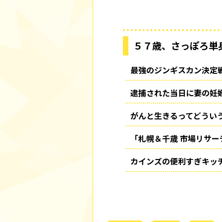
５７歳、さっぽろ単
最強のジンギスカン決定
逮捕された当日に妻の妊
がんと生きるってどうい
「札幌＆千歳 市場リサ
カインズの便利すぎキッ