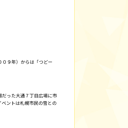
００９年）からは「つどー
。
場だった大通７丁目広場に市
イベントは札幌市民の雪との