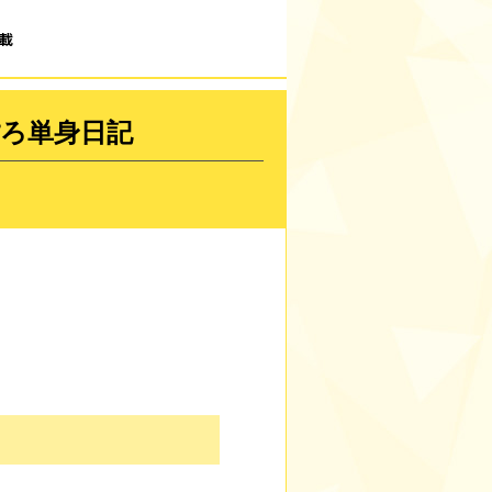
載
ろ単身日記