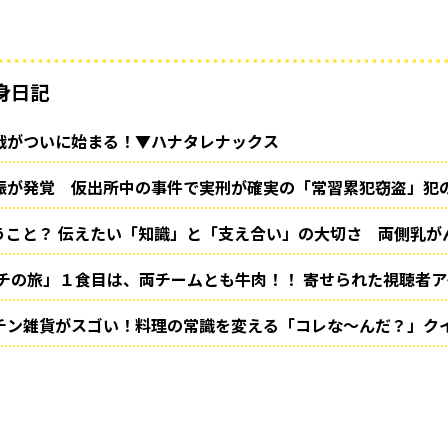
身日記
戦がついに始まる！▼ハナタレナックス
娠が発覚 仮出所中の事件で実刑が確実の「常習累犯窃盗」犯
うこと？ 伝えたい「知識」と「支え合い」の大切さ 両側乳が
ーチの旅」１食目は、両チームとも牛肉！！ 寄せられた視聴者
チン雑貨がスゴい！料理の常識を変える「コレな～んだ？」ク