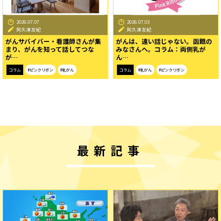
2026.07.07
2026.07.03
阿久津友紀
阿久津友紀
がんサバイバー・看護師さんが集
がんは、遠い話じゃない。函館の
まり、がんを知って話してつな
みなさんへ。コラム：両側乳が
が…
ん…
コラム
#ピンクリボン
#乳がん
コラム
#乳がん
#ピンクリボン
最新記事