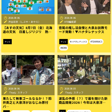
2026.08.06
2026.08.06
渋谷彩衣（しぶや・あやえ）
HTB編成部
【あすの天気】8月7日（金）北海
音尾の推し活自慢と大泉お説教モ
道の天気 日差しジリジリ 熱…
ード発動！▼ハナタレナックス
テレビ
テレビ
#ハナタレナックス
#TEAMNACS
#NORD
2026.08.06
2026.08.05
『hod』スタッフ
『hod』スタッフ
果たして無事ゴールなるか！？鈴
波乱の予感（？）で幕を開けた新
井貴之と大泉洋がおなじみ原付
商品開発2026！今年は大泉洋…
バ…