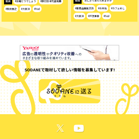
動画
おにぎりあたためますか
動画
#水曜どうでしょう
#原付日本列島制覇
#新商品開発2026
#お弁当
#カフェめし
#鈴井貴之
#大泉洋
#hod
#大泉洋
#戸次重幸
#hod
SODANEで取材して欲しい情報を募集しています!