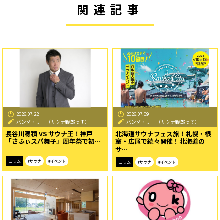
関連記事
2026.07.22
2026.07.09
パンダ・リー（サウナ野郎っす）
パンダ・リー（サウナ野郎っす）
長谷川穂積 VS サウナ王！神戸
北海道サウナフェス旅！札幌・根
「さふぃスパ舞子」周年祭で初…
室・広尾で続々開催！北海道の
サ…
コラム
#サウナ
#イベント
コラム
#サウナ
#イベント