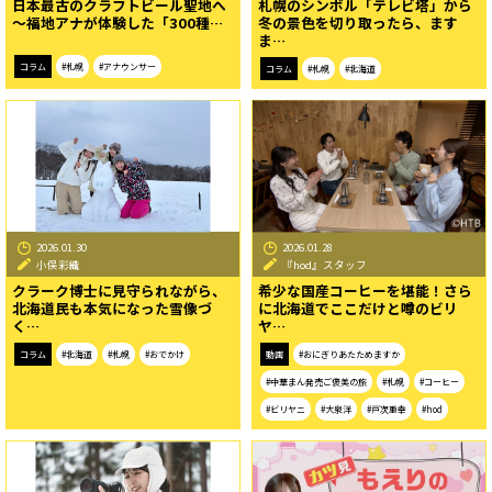
日本最古のクラフトビール聖地へ
札幌のシンボル「テレビ塔」から
～福地アナが体験した「300種…
冬の景色を切り取ったら、ます
ま…
コラム
#札幌
#アナウンサー
コラム
#札幌
#北海道
2026.01.30
2026.01.28
小俣彩織
『hod』スタッフ
クラーク博士に見守られながら、
希少な国産コーヒーを堪能！さら
北海道民も本気になった雪像づ
に北海道でここだけと噂のビリ
く…
ヤ…
コラム
#北海道
#札幌
#おでかけ
動画
#おにぎりあたためますか
#中華まん発売ご褒美の旅
#札幌
#コーヒー
#ビリヤニ
#大泉洋
#戸次重幸
#hod