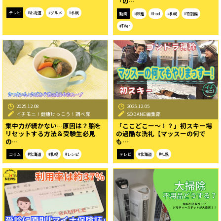
「の…
テレビ
#北海道
#グルメ
#札幌
動画
#錦鯉
#hod
#札幌
#特別編
#TVer
2025.12.08
2025.12.05
イチモニ！健康けっこう！調べ隊
SODANE編集部
集中力が続かない…原因は？脳を
「ここどこー～！？」初スキー場
リセットする方法＆受験生必見
の過酷な洗礼【マッスーの何で
の…
も…
コラム
#北海道
#札幌
#レシピ
テレビ
#北海道
#札幌